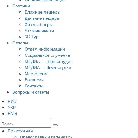
Святыни
Ближние пещеры
Дальние пещеры
Храмы Лавры
Чтимые иконы
3D Тур
Отделы
Отдел информации
Социальное служение
МЕДИА — Видеостудия
МЕДИА — Звукостудия
Мастерские
Вакансии
Контакты
Вопросы и ответы
РУС
УКР
ENG
Прихожанам
Православный календарь