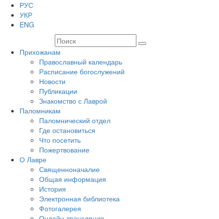
РУС
УКР
ENG
Прихожанам
Православный календарь
Расписание богослужений
Новости
Публикации
Знакомство с Лаврой
Паломникам
Паломнический отдел
Где остановиться
Что посетить
Пожертвование
О Лавре
Священноначалие
Общая информация
История
Электронная библиотека
Фотогалерея
Онлайн-трансляция