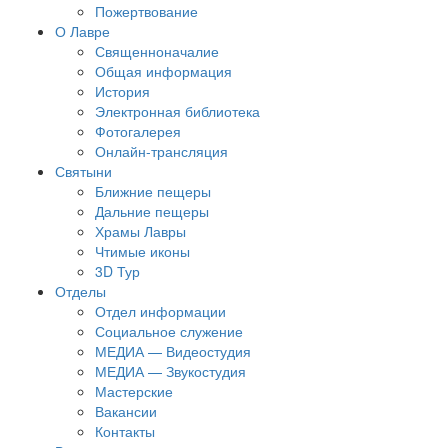
Пожертвование
О Лавре
Священноначалие
Общая информация
История
Электронная библиотека
Фотогалерея
Онлайн-трансляция
Святыни
Ближние пещеры
Дальние пещеры
Храмы Лавры
Чтимые иконы
3D Тур
Отделы
Отдел информации
Социальное служение
МЕДИА — Видеостудия
МЕДИА — Звукостудия
Мастерские
Вакансии
Контакты