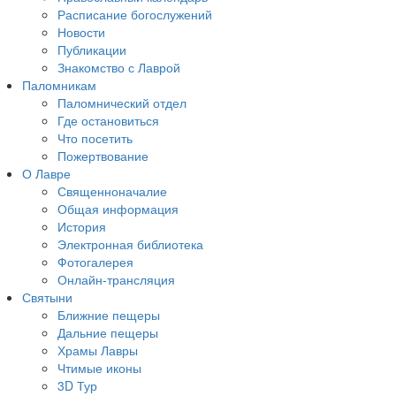
Расписание богослужений
Новости
Публикации
Знакомство с Лаврой
Паломникам
Паломнический отдел
Где остановиться
Что посетить
Пожертвование
О Лавре
Священноначалие
Общая информация
История
Электронная библиотека
Фотогалерея
Онлайн-трансляция
Святыни
Ближние пещеры
Дальние пещеры
Храмы Лавры
Чтимые иконы
3D Тур