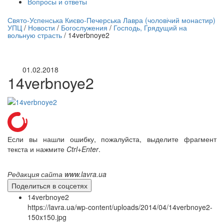
Вопросы и ответы
нлайн трансляция |
12 сентября
Свято-Успенська Києво-Печерська Лавра (чоловічий монастир)
УПЦ
/
Новости
/
Богослужения
/
Господь, Грядущий на
Название трансляции
вольную страсть
/
14verbnoye2
01.02.2018
14verbnoye2
Если вы нашли ошибку, пожалуйста, выделите фрагмент
текста и нажмите
Ctrl+Enter
.
Редакция сайта www.lavra.ua
Поделиться в соцсетях
14verbnoye2
https://lavra.ua/wp-content/uploads/2014/04/14verbnoye2-
150x150.jpg