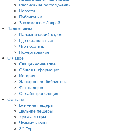
Расписание богослужений
Новости
Публикации
Знакомство с Лаврой
Паломникам
Паломнический отдел
Где остановиться
Что посетить
Пожертвование
О Лавре
Священноначалие
Общая информация
История
Электронная библиотека
Фотогалерея
Онлайн-трансляция
Святыни
Ближние пещеры
Дальние пещеры
Храмы Лавры
Чтимые иконы
3D Тур