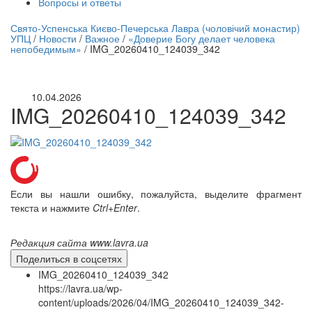
Вопросы и ответы
нлайн трансляция |
12 сентября
Свято-Успенська Києво-Печерська Лавра (чоловічий монастир)
УПЦ
/
Новости
/
Важное
/
«Доверие Богу делает человека
Название трансляции
непобедимым»
/
IMG_20260410_124039_342
10.04.2026
IMG_20260410_124039_342
Если вы нашли ошибку, пожалуйста, выделите фрагмент
текста и нажмите
Ctrl+Enter
.
Редакция сайта www.lavra.ua
Поделиться в соцсетях
IMG_20260410_124039_342
https://lavra.ua/wp-
content/uploads/2026/04/IMG_20260410_124039_342-