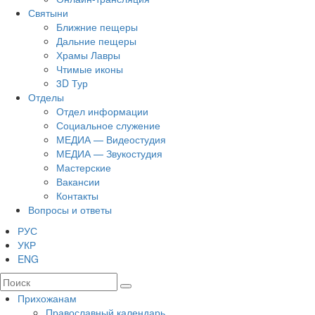
Святыни
Ближние пещеры
Дальние пещеры
Храмы Лавры
Чтимые иконы
3D Тур
Отделы
Отдел информации
Социальное служение
МЕДИА — Видеостудия
МЕДИА — Звукостудия
Мастерские
Вакансии
Контакты
Вопросы и ответы
РУС
УКР
ENG
Прихожанам
Православный календарь