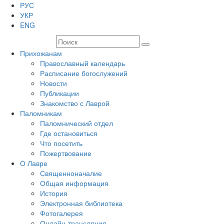
РУС
УКР
ENG
Прихожанам
Православный календарь
Расписание богослужений
Новости
Публикации
Знакомство с Лаврой
Паломникам
Паломнический отдел
Где остановиться
Что посетить
Пожертвование
О Лавре
Священноначалие
Общая информация
История
Электронная библиотека
Фотогалерея
Онлайн-трансляция