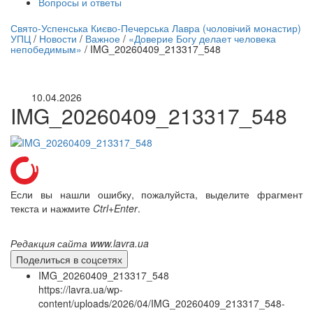
Вопросы и ответы
нлайн трансляция |
12 сентября
Свято-Успенська Києво-Печерська Лавра (чоловічий монастир)
УПЦ
/
Новости
/
Важное
/
«Доверие Богу делает человека
Название трансляции
непобедимым»
/
IMG_20260409_213317_548
10.04.2026
IMG_20260409_213317_548
Если вы нашли ошибку, пожалуйста, выделите фрагмент
текста и нажмите
Ctrl+Enter
.
Редакция сайта www.lavra.ua
Поделиться в соцсетях
IMG_20260409_213317_548
https://lavra.ua/wp-
content/uploads/2026/04/IMG_20260409_213317_548-