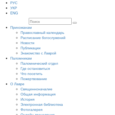
РУС
УКР
ENG
Прихожанам
Православный календарь
Расписание богослужений
Новости
Публикации
Знакомство с Лаврой
Паломникам
Паломнический отдел
Где остановиться
Что посетить
Пожертвование
О Лавре
Священноначалие
Общая информация
История
Электронная библиотека
Фотогалерея
Онлайн-трансляция