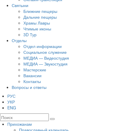
Святыни
Ближние пещеры
Дальние пещеры
Храмы Лавры
Чтимые иконы
3D Тур
Отделы
Отдел информации
Социальное служение
МЕДИА — Видеостудия
МЕДИА — Звукостудия
Мастерские
Вакансии
Контакты
Вопросы и ответы
РУС
УКР
ENG
Прихожанам
Православный календарь