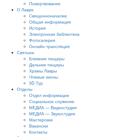
Пожертвование
О Лавре
Священноначалие
Общая информация
История
Электронная библиотека
Фотогалерея
Онлайн-трансляция
Святыни
Ближние пещеры
Дальние пещеры
Храмы Лавры
Чтимые иконы
3D Тур
Отделы
Отдел информации
Социальное служение
МЕДИА — Видеостудия
МЕДИА — Звукостудия
Мастерские
Вакансии
Контакты