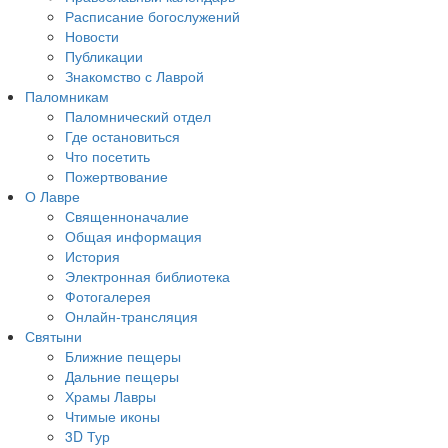
Расписание богослужений
Новости
Публикации
Знакомство с Лаврой
Паломникам
Паломнический отдел
Где остановиться
Что посетить
Пожертвование
О Лавре
Священноначалие
Общая информация
История
Электронная библиотека
Фотогалерея
Онлайн-трансляция
Святыни
Ближние пещеры
Дальние пещеры
Храмы Лавры
Чтимые иконы
3D Тур