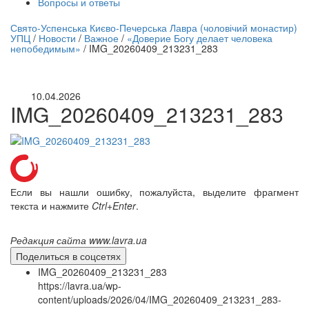
Вопросы и ответы
нлайн трансляция |
12 сентября
Свято-Успенська Києво-Печерська Лавра (чоловічий монастир)
УПЦ
/
Новости
/
Важное
/
«Доверие Богу делает человека
Название трансляции
непобедимым»
/
IMG_20260409_213231_283
10.04.2026
IMG_20260409_213231_283
Если вы нашли ошибку, пожалуйста, выделите фрагмент
текста и нажмите
Ctrl+Enter
.
Редакция сайта www.lavra.ua
Поделиться в соцсетях
IMG_20260409_213231_283
https://lavra.ua/wp-
content/uploads/2026/04/IMG_20260409_213231_283-