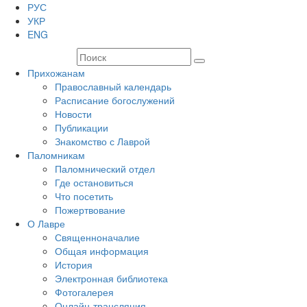
РУС
УКР
ENG
Прихожанам
Православный календарь
Расписание богослужений
Новости
Публикации
Знакомство с Лаврой
Паломникам
Паломнический отдел
Где остановиться
Что посетить
Пожертвование
О Лавре
Священноначалие
Общая информация
История
Электронная библиотека
Фотогалерея
Онлайн-трансляция