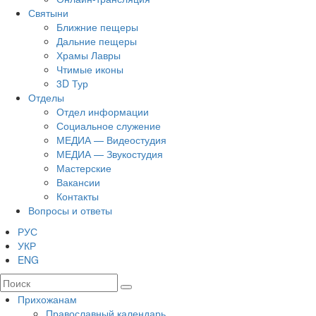
Святыни
Ближние пещеры
Дальние пещеры
Храмы Лавры
Чтимые иконы
3D Тур
Отделы
Отдел информации
Социальное служение
МЕДИА — Видеостудия
МЕДИА — Звукостудия
Мастерские
Вакансии
Контакты
Вопросы и ответы
РУС
УКР
ENG
Прихожанам
Православный календарь