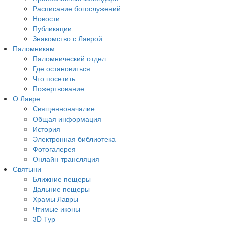
Расписание богослужений
Новости
Публикации
Знакомство с Лаврой
Паломникам
Паломнический отдел
Где остановиться
Что посетить
Пожертвование
О Лавре
Священноначалие
Общая информация
История
Электронная библиотека
Фотогалерея
Онлайн-трансляция
Святыни
Ближние пещеры
Дальние пещеры
Храмы Лавры
Чтимые иконы
3D Тур