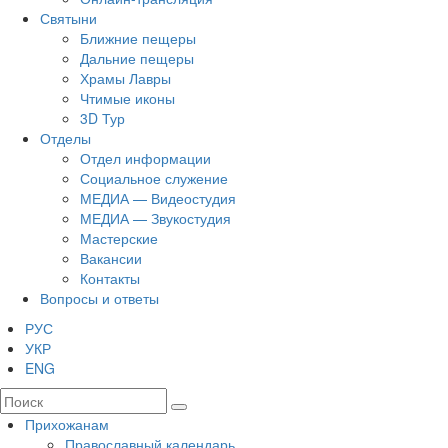
Святыни
Ближние пещеры
Дальние пещеры
Храмы Лавры
Чтимые иконы
3D Тур
Отделы
Отдел информации
Социальное служение
МЕДИА — Видеостудия
МЕДИА — Звукостудия
Мастерские
Вакансии
Контакты
Вопросы и ответы
РУС
УКР
ENG
Прихожанам
Православный календарь