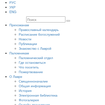
РУС
УКР
ENG
Прихожанам
Православный календарь
Расписание богослужений
Новости
Публикации
Знакомство с Лаврой
Паломникам
Паломнический отдел
Где остановиться
Что посетить
Пожертвование
О Лавре
Священноначалие
Общая информация
История
Электронная библиотека
Фотогалерея
Онлайн-трансляция