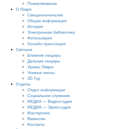
Пожертвование
О Лавре
Священноначалие
Общая информация
История
Электронная библиотека
Фотогалерея
Онлайн-трансляция
Святыни
Ближние пещеры
Дальние пещеры
Храмы Лавры
Чтимые иконы
3D Тур
Отделы
Отдел информации
Социальное служение
МЕДИА — Видеостудия
МЕДИА — Звукостудия
Мастерские
Вакансии
Контакты