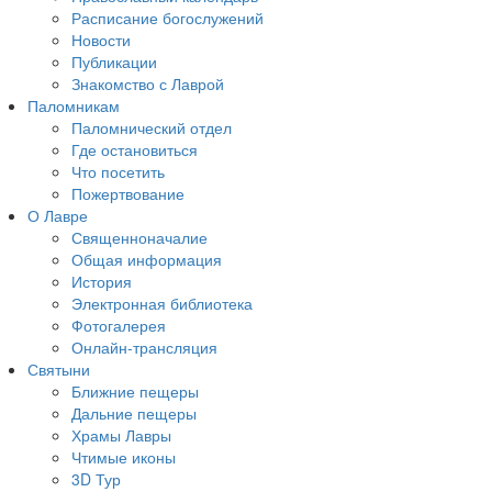
Расписание богослужений
Новости
Публикации
Знакомство с Лаврой
Паломникам
Паломнический отдел
Где остановиться
Что посетить
Пожертвование
О Лавре
Священноначалие
Общая информация
История
Электронная библиотека
Фотогалерея
Онлайн-трансляция
Святыни
Ближние пещеры
Дальние пещеры
Храмы Лавры
Чтимые иконы
3D Тур