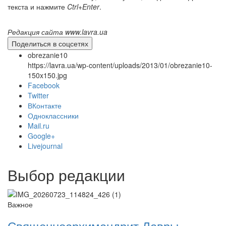
текста и нажмите
Ctrl+Enter
.
Редакция сайта www.lavra.ua
Поделиться в соцсетях
Онлайн трансляции
Веб-камеры
12 сентября 2015
Название трансляции
obrezanie10
12 сентября 2015
Название трансляции
https://lavra.ua/wp-content/uploads/2013/01/obrezanie10-
12 сентября 2015
Название трансляции
150x150.jpg
12 сентября 2015
Название трансляции
Facebook
12 сентября 2015
Название трансляции
Twitter
12 сентября 2015
Название трансляции
ВКонтакте
12 сентября 2015
Название трансляции
Одноклассники
12 сентября 2015
Название трансляции
Mail.ru
Google+
Перейти к архиву
Livejournal
Выбор редакции
Важное
Священноархимандрит Лавры