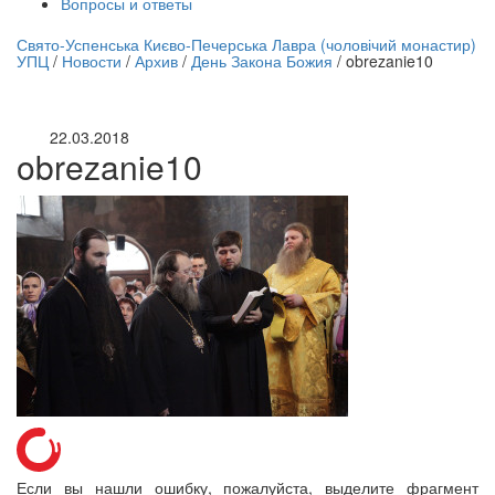
Вопросы и ответы
нлайн трансляция |
12 сентября
Свято-Успенська Києво-Печерська Лавра (чоловічий монастир)
УПЦ
/
Новости
/
Архив
/
День Закона Божия
/
obrezanie10
Название трансляции
22.03.2018
obrezanie10
Если вы нашли ошибку, пожалуйста, выделите фрагмент