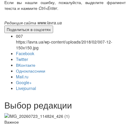
Если вы нашли ошибку, пожалуйста, выделите фрагмент
текста и нажмите
Ctrl+Enter
.
Редакция сайта www.lavra.ua
Онлайн трансляции
Веб-камеры
Поделиться в соцсетях
12 сентября 2015
Название трансляции
007
12 сентября 2015
Название трансляции
https://lavra.ua/wp-content/uploads/2018/02/007-12-
12 сентября 2015
Название трансляции
150x150.jpg
12 сентября 2015
Название трансляции
Facebook
12 сентября 2015
Название трансляции
Twitter
12 сентября 2015
Название трансляции
ВКонтакте
12 сентября 2015
Название трансляции
Одноклассники
12 сентября 2015
Название трансляции
Mail.ru
Перейти к архиву
Google+
Livejournal
Выбор редакции
Важное