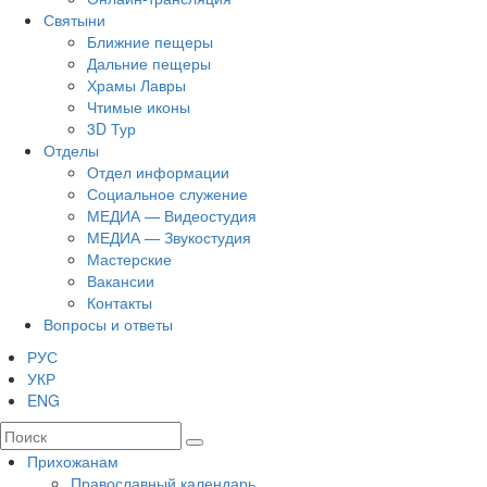
Святыни
Ближние пещеры
Дальние пещеры
Храмы Лавры
Чтимые иконы
3D Тур
Отделы
Отдел информации
Социальное служение
МЕДИА — Видеостудия
МЕДИА — Звукостудия
Мастерские
Вакансии
Контакты
Вопросы и ответы
РУС
УКР
ENG
Прихожанам
Православный календарь