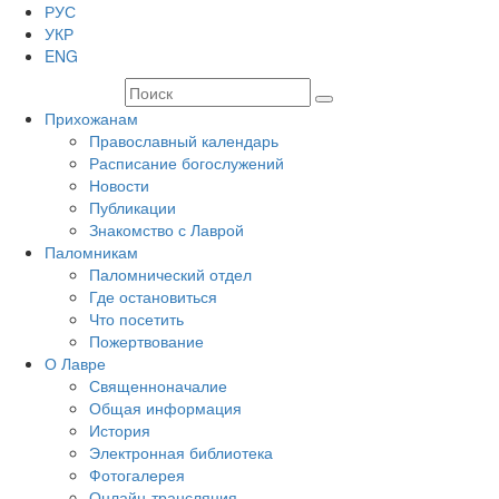
РУС
УКР
ENG
Прихожанам
Православный календарь
Расписание богослужений
Новости
Публикации
Знакомство с Лаврой
Паломникам
Паломнический отдел
Где остановиться
Что посетить
Пожертвование
О Лавре
Священноначалие
Общая информация
История
Электронная библиотека
Фотогалерея
Онлайн-трансляция