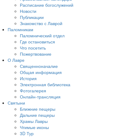
Расписание богослужений
Новости
Публикации
Знакомство с Лаврой
Паломникам
Паломнический отдел
Где остановиться
Что посетить
Пожертвование
О Лавре
Священноначалие
Общая информация
История
Электронная библиотека
Фотогалерея
Онлайн-трансляция
Святыни
Ближние пещеры
Дальние пещеры
Храмы Лавры
Чтимые иконы
3D Тур