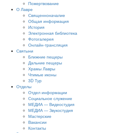
Пожертвование
О Лавре
Священноначалие
Общая информация
История
Электронная библиотека
Фотогалерея
Онлайн-трансляция
Святыни
Ближние пещеры
Дальние пещеры
Храмы Лавры
Чтимые иконы
3D Тур
Отделы
Отдел информации
Социальное служение
МЕДИА — Видеостудия
МЕДИА — Звукостудия
Мастерские
Вакансии
Контакты