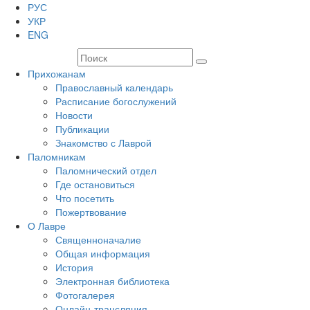
РУС
УКР
ENG
Прихожанам
Православный календарь
Расписание богослужений
Новости
Публикации
Знакомство с Лаврой
Паломникам
Паломнический отдел
Где остановиться
Что посетить
Пожертвование
О Лавре
Священноначалие
Общая информация
История
Электронная библиотека
Фотогалерея
Онлайн-трансляция