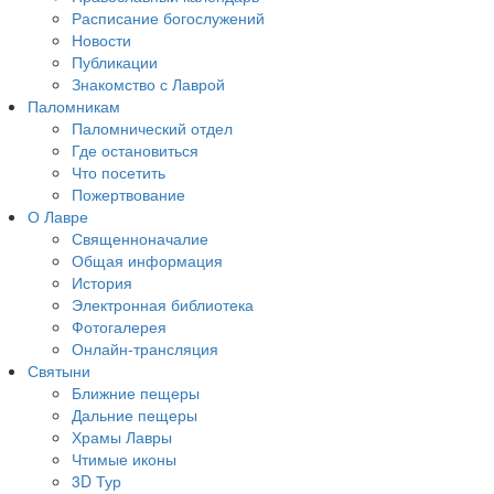
Расписание богослужений
Новости
Публикации
Знакомство с Лаврой
Паломникам
Паломнический отдел
Где остановиться
Что посетить
Пожертвование
О Лавре
Священноначалие
Общая информация
История
Электронная библиотека
Фотогалерея
Онлайн-трансляция
Святыни
Ближние пещеры
Дальние пещеры
Храмы Лавры
Чтимые иконы
3D Тур