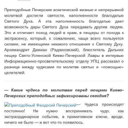
Преподобные Печерские аскетической жизнью и непрерывной
молитвой достигли святости, наполненности благодатью
Святого Духа. А эта наполненность благодатью дает
Онлайн трансляции
Веб-камеры
возможность дары Святого Духа передавать другим людям.
12 сентября 2015
Название трансляции
Это и отличает поход людей в храм, в пещеры от похода к
12 сентября 2015
Название трансляции
экстрасенсу, который, к сожалению, чаще всего пользуется
12 сентября 2015
Название трансляции
силами, не имеющими никакого отношения к Святому Духу.
12 сентября 2015
Название трансляции
Архимандрит Дамиан (Радзиховский), блюститель Дальних
12 сентября 2015
Название трансляции
пещер Свято-Успенской Киево-Печерской Лавры в интервью
12 сентября 2015
Название трансляции
Информационно-просветительскому отделу УПЦ рассказал о
12 сентября 2015
Название трансляции
разнице между чудесами по молитве святых и «помощью»
12 сентября 2015
Название трансляции
целителей.
Перейти к архиву
— Какие чудеса по молитвам перед мощами Киево-
Печерских преподобных зафиксированы сегодня?
— Чудеса происходят
постоянно! Не нужно воспринимать чудо, как
экстраординарное событие, в примитивном ключе, вроде,
ничего не было — и вот что-то появилось.