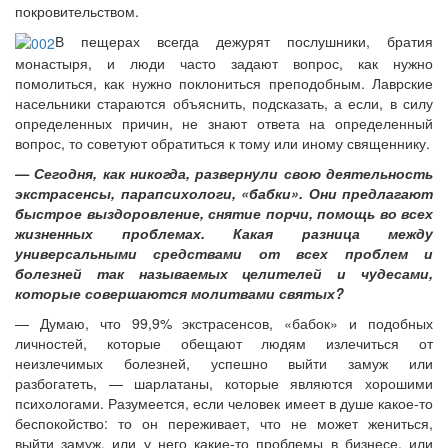
покровительством.
В пещерах всегда дежурят послушники, братия
монастыря, и люди часто задают вопрос, как нужно
помолиться, как нужно поклониться преподобным. Лаврские
насельники стараются объяснить, подсказать, а если, в силу
определенных причин, не знают ответа на определенный
вопрос, то советуют обратиться к тому или иному священнику.
— Сегодня, как никогда, развернули свою деятельность
экстрасенсы, парапсихологи, «бабки». Они предлагают
быстрое выздоровление, снятие порчи, помощь во всех
жизненных проблемах. Какая разница между
универсальными средствами от всех проблем и
болезней так называемых целителей и чудесами,
которые совершаются молитвами святых?
— Думаю, что 99,9% экстрасенсов, «бабок» и подобных
личностей, которые обещают людям излечиться от
неизлечимых болезней, успешно выйти замуж или
разбогатеть, — шарлатаны, которые являются хорошими
психологами. Разумеется, если человек имеет в душе какое-то
беспокойство: то он переживает, что не может жениться,
выйти замуж, или у него какие-то проблемы в бизнесе, или