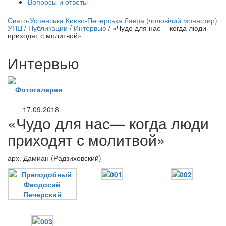
Вопросы и ответы
нлайн трансляция |
12 сентября
Свято-Успенська Києво-Печерська Лавра (чоловічий монастир)
УПЦ
/
Публикации
/
Интервью
/
«Чудо для нас— когда люди
Название трансляции
приходят с молитвой»
Интервью
Фотогалерея
17.09.2018
«Чудо для нас— когда люди
приходят с молитвой»
арх. Дамиан (Радзиховский)