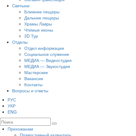
Святыни
Ближние пещеры
Дальние пещеры
Храмы Лавры
Чтимые иконы
3D Тур
Отделы
Отдел информации
Социальное служение
МЕДИА — Видеостудия
МЕДИА — Звукостудия
Мастерские
Вакансии
Контакты
Вопросы и ответы
РУС
УКР
ENG
Прихожанам
Православный календарь