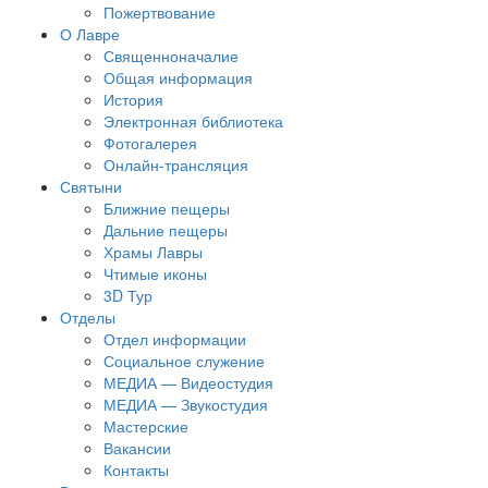
Пожертвование
О Лавре
Священноначалие
Общая информация
История
Электронная библиотека
Фотогалерея
Онлайн-трансляция
Святыни
Ближние пещеры
Дальние пещеры
Храмы Лавры
Чтимые иконы
3D Тур
Отделы
Отдел информации
Социальное служение
МЕДИА — Видеостудия
МЕДИА — Звукостудия
Мастерские
Вакансии
Контакты