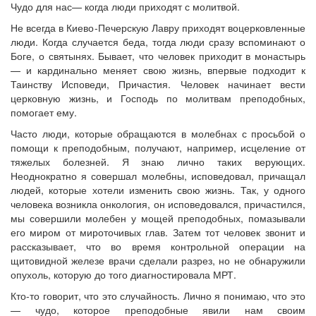
Чудо для нас— когда люди приходят с молитвой.
Не всегда в Киево-Печерскую Лавру приходят воцерковленные
люди. Когда случается беда, тогда люди сразу вспоминают о
Боге, о святынях. Бывает, что человек приходит в монастырь
— и кардинально меняет свою жизнь, впервые подходит к
Таинству Исповеди, Причастия. Человек начинает вести
церковную жизнь, и Господь по молитвам преподобных,
помогает ему.
Часто люди, которые обращаются в молебнах с просьбой о
помощи к преподобным, получают, например, исцеление от
тяжелых болезней. Я знаю лично таких верующих.
Неоднократно я совершал молебны, исповедовал, причащал
людей, которые хотели изменить свою жизнь. Так, у одного
человека возникла онкология, он исповедовался, причастился,
мы совершили молебен у мощей преподобных, помазывали
его миром от мироточивых глав. Затем тот человек звонит и
рассказывает, что во время контрольной операции на
щитовидной железе врачи сделали разрез, но не обнаружили
опухоль, которую до того диагностировала МРТ.
Кто-то говорит, что это случайность. Лично я понимаю, что это
— чудо, которое преподобные явили нам своим