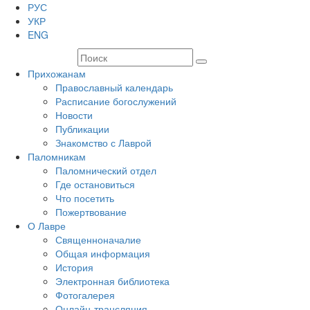
РУС
УКР
ENG
Прихожанам
Православный календарь
Расписание богослужений
Новости
Публикации
Знакомство с Лаврой
Паломникам
Паломнический отдел
Где остановиться
Что посетить
Пожертвование
О Лавре
Священноначалие
Общая информация
История
Электронная библиотека
Фотогалерея
Онлайн-трансляция