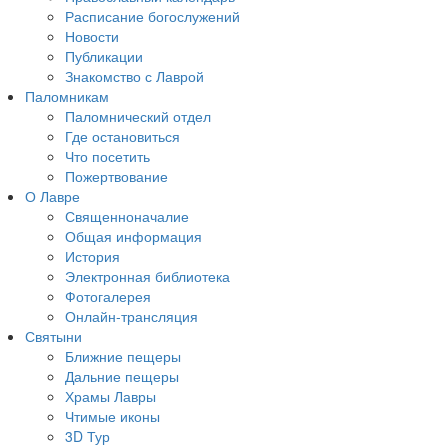
Расписание богослужений
Новости
Публикации
Знакомство с Лаврой
Паломникам
Паломнический отдел
Где остановиться
Что посетить
Пожертвование
О Лавре
Священноначалие
Общая информация
История
Электронная библиотека
Фотогалерея
Онлайн-трансляция
Святыни
Ближние пещеры
Дальние пещеры
Храмы Лавры
Чтимые иконы
3D Тур