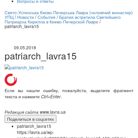
Вопросы и ответы
нлайн трансляция |
12 сентября
Свято-Успенська Києво-Печерська Лавра (чоловічий монастир)
УПЦ
/
Новости
/
События
/
Братия встретила Святейшего
Название трансляции
Патриарха Кирилла в Киево-Печерской Лавре
/
patriarch_lavra15
09.05.2018
patriarch_lavra15
Если вы нашли ошибку, пожалуйста, выделите фрагмент
текста и нажмите
Ctrl+Enter
.
Редакция сайта www.lavra.ua
Поделиться в соцсетях
patriarch_lavra15
https://lavra.ua/wp-