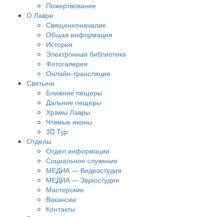
Пожертвование
О Лавре
Священноначалие
Общая информация
История
Электронная библиотека
Фотогалерея
Онлайн-трансляция
Святыни
Ближние пещеры
Дальние пещеры
Храмы Лавры
Чтимые иконы
3D Тур
Отделы
Отдел информации
Социальное служение
МЕДИА — Видеостудия
МЕДИА — Звукостудия
Мастерские
Вакансии
Контакты