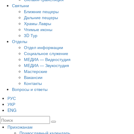
Святыни
Ближние пещеры
Дальние пещеры
Храмы Лавры
Чтимые иконы
3D Тур
Отделы
Отдел информации
Социальное служение
МЕДИА — Видеостудия
МЕДИА — Звукостудия
Мастерские
Вакансии
Контакты
Вопросы и ответы
РУС
УКР
ENG
Прихожанам
Православный календарь