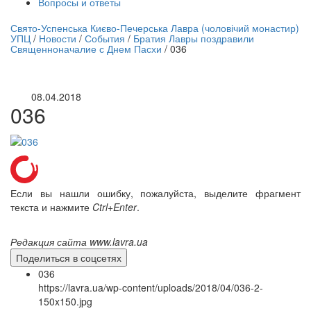
Вопросы и ответы
нлайн трансляция |
12 сентября
Свято-Успенська Києво-Печерська Лавра (чоловічий монастир)
УПЦ
/
Новости
/
События
/
Братия Лавры поздравили
Название трансляции
Священноначалие с Днем Пасхи
/
036
08.04.2018
036
Если вы нашли ошибку, пожалуйста, выделите фрагмент
текста и нажмите
Ctrl+Enter
.
Редакция сайта www.lavra.ua
Поделиться в соцсетях
036
https://lavra.ua/wp-content/uploads/2018/04/036-2-
150x150.jpg