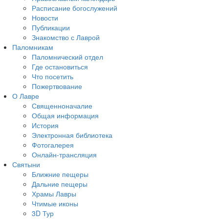
Расписание богослужений
Новости
Публикации
Знакомство с Лаврой
Паломникам
Паломнический отдел
Где остановиться
Что посетить
Пожертвование
О Лавре
Священноначалие
Общая информация
История
Электронная библиотека
Фотогалерея
Онлайн-трансляция
Святыни
Ближние пещеры
Дальние пещеры
Храмы Лавры
Чтимые иконы
3D Тур