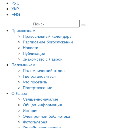
РУС
УКР
ENG
Прихожанам
Православный календарь
Расписание богослужений
Новости
Публикации
Знакомство с Лаврой
Паломникам
Паломнический отдел
Где остановиться
Что посетить
Пожертвование
О Лавре
Священноначалие
Общая информация
История
Электронная библиотека
Фотогалерея
Онлайн-трансляция