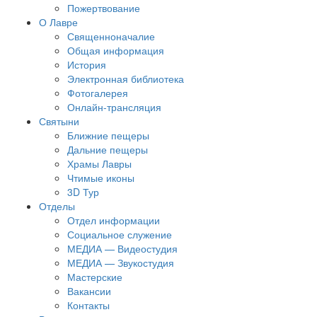
Пожертвование
О Лавре
Священноначалие
Общая информация
История
Электронная библиотека
Фотогалерея
Онлайн-трансляция
Святыни
Ближние пещеры
Дальние пещеры
Храмы Лавры
Чтимые иконы
3D Тур
Отделы
Отдел информации
Социальное служение
МЕДИА — Видеостудия
МЕДИА — Звукостудия
Мастерские
Вакансии
Контакты