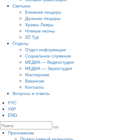
Святыни
Ближние пещеры
Дальние пещеры
Храмы Лавры
Чтимые иконы
3D Тур
Отделы
Отдел информации
Социальное служение
МЕДИА — Видеостудия
МЕДИА — Звукостудия
Мастерские
Вакансии
Контакты
Вопросы и ответы
РУС
УКР
ENG
Прихожанам
Православный календарь