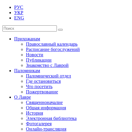
РУС
УКР
ENG
Прихожанам
Православный календарь
Расписание богослужений
Новости
Публикации
Знакомство с Лаврой
Паломникам
Паломнический отдел
Где остановиться
Что посетить
Пожертвование
О Лавре
Священноначалие
Общая информация
История
Электронная библиотека
Фотогалерея
Онлайн-трансляция