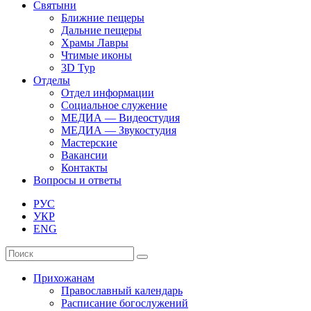
Святыни
Ближние пещеры
Дальние пещеры
Храмы Лавры
Чтимые иконы
3D Тур
Отделы
Отдел информации
Социальное служение
МЕДИА — Видеостудия
МЕДИА — Звукостудия
Мастерские
Вакансии
Контакты
Вопросы и ответы
РУС
УКР
ENG
Прихожанам
Православный календарь
Расписание богослужений