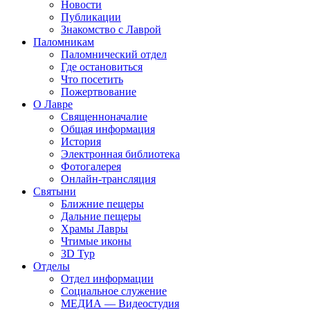
Новости
Публикации
Знакомство с Лаврой
Паломникам
Паломнический отдел
Где остановиться
Что посетить
Пожертвование
О Лавре
Священноначалие
Общая информация
История
Электронная библиотека
Фотогалерея
Онлайн-трансляция
Святыни
Ближние пещеры
Дальние пещеры
Храмы Лавры
Чтимые иконы
3D Тур
Отделы
Отдел информации
Социальное служение
МЕДИА — Видеостудия