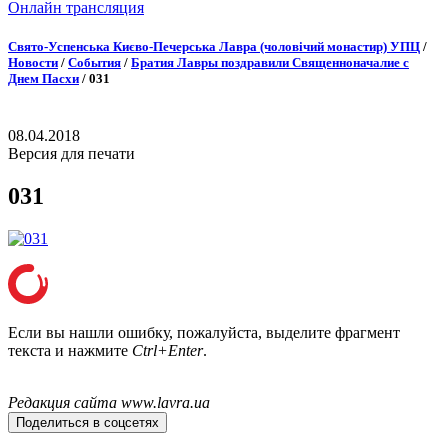
Онлайн трансляция
Онлайн трансляция |
12 сентября
Свято-Успенська Києво-Печерська Лавра (чоловічий монастир) УПЦ
/
Новости
/
События
/
Братия Лавры поздравили Священноначалие с
Название трансляции
Днем Пасхи
/
031
08.04.2018
Версия для печати
031
Если вы нашли ошибку, пожалуйста, выделите фрагмент
текста и нажмите
Ctrl+Enter
.
Редакция сайта www.lavra.ua
Поделиться в соцсетях