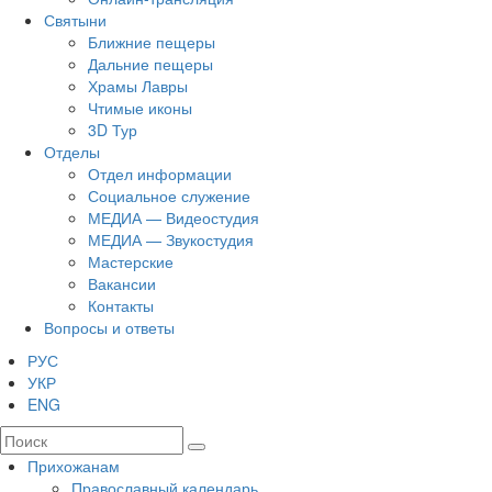
Святыни
Ближние пещеры
Дальние пещеры
Храмы Лавры
Чтимые иконы
3D Тур
Отделы
Отдел информации
Социальное служение
МЕДИА — Видеостудия
МЕДИА — Звукостудия
Мастерские
Вакансии
Контакты
Вопросы и ответы
РУС
УКР
ENG
Прихожанам
Православный календарь