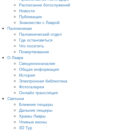
Расписание богослужений
Новости
Публикации
Знакомство с Лаврой
Паломникам
Паломнический отдел
Где остановиться
Что посетить
Пожертвование
О Лавре
Священноначалие
Общая информация
История
Электронная библиотека
Фотогалерея
Онлайн-трансляция
Святыни
Ближние пещеры
Дальние пещеры
Храмы Лавры
Чтимые иконы
3D Тур