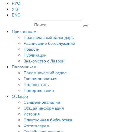
РУС
УКР
ENG
Прихожанам
Православный календарь
Расписание богослужений
Новости
Публикации
Знакомство с Лаврой
Паломникам
Паломнический отдел
Где остановиться
Что посетить
Пожертвование
О Лавре
Священноначалие
Общая информация
История
Электронная библиотека
Фотогалерея
Онлайн-трансляция