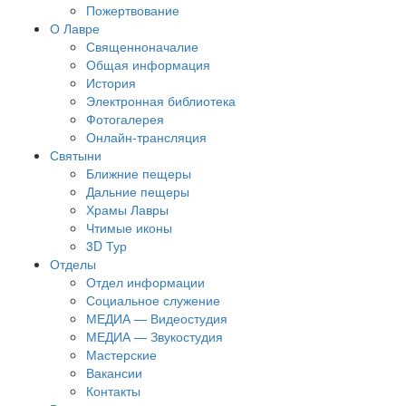
Пожертвование
О Лавре
Священноначалие
Общая информация
История
Электронная библиотека
Фотогалерея
Онлайн-трансляция
Святыни
Ближние пещеры
Дальние пещеры
Храмы Лавры
Чтимые иконы
3D Тур
Отделы
Отдел информации
Социальное служение
МЕДИА — Видеостудия
МЕДИА — Звукостудия
Мастерские
Вакансии
Контакты