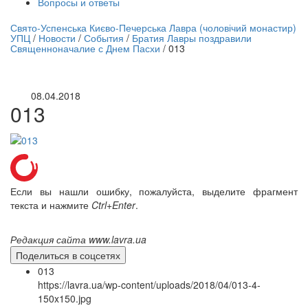
Вопросы и ответы
нлайн трансляция |
12 сентября
Свято-Успенська Києво-Печерська Лавра (чоловічий монастир)
УПЦ
/
Новости
/
События
/
Братия Лавры поздравили
Название трансляции
Священноначалие с Днем Пасхи
/
013
08.04.2018
013
Если вы нашли ошибку, пожалуйста, выделите фрагмент
текста и нажмите
Ctrl+Enter
.
Редакция сайта www.lavra.ua
Поделиться в соцсетях
013
https://lavra.ua/wp-content/uploads/2018/04/013-4-
150x150.jpg