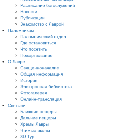
Расписание богослужений
Новости
Публикации
Знакомство с Лаврой
Паломникам
Паломнический отдел
Где остановиться
Что посетить
Пожертвование
О Лавре
Священноначалие
Общая информация
История
Электронная библиотека
Фотогалерея
Онлайн-трансляция
Святыни
Ближние пещеры
Дальние пещеры
Храмы Лавры
Чтимые иконы
3D Тур