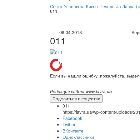
нлайн трансляция |
12 сентября
Свято-Успенська Києво-Печерська Лавра (
011
Название трансляции
08.04.2018
Вер
011
Если вы нашли ошибку, пожалуйста, выдел
Редакция сайта www.lavra.ua
Поделиться в соцсетях
011
https://lavra.ua/wp-content/uploads/2
Facebook
Twitter
ВКонтакте
Одноклассники