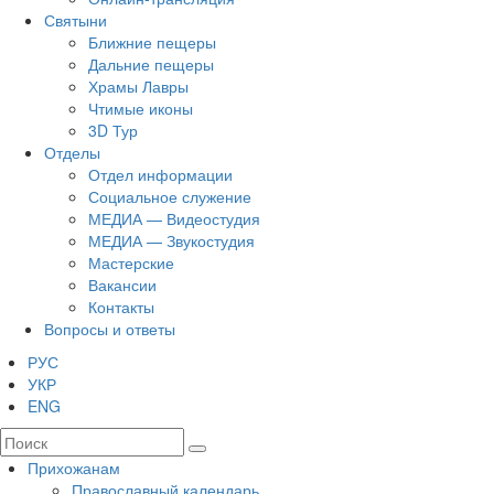
Святыни
Ближние пещеры
Дальние пещеры
Храмы Лавры
Чтимые иконы
3D Тур
Отделы
Отдел информации
Социальное служение
МЕДИА — Видеостудия
МЕДИА — Звукостудия
Мастерские
Вакансии
Контакты
Вопросы и ответы
РУС
УКР
ENG
Прихожанам
Православный календарь