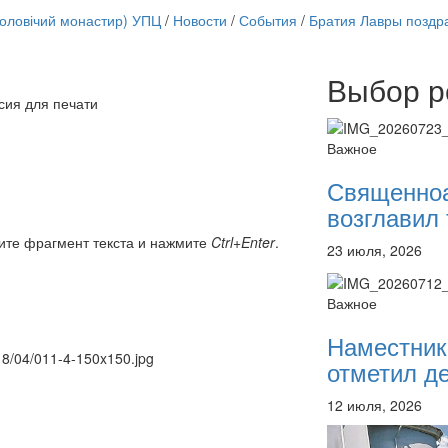
чоловічий монастир) УПЦ
/
Новости
/
События
/
Братия Лавры поздр
Выбор р
Онлайн трансляции
сия для печати
12 сентября 2015
Назван
12 сентября 2015
Назван
Важное
12 сентября 2015
Назван
12 сентября 2015
Назван
Священно
12 сентября 2015
Назван
возглавил 
12 сентября 2015
Назван
12 сентября 2015
Назван
ите фрагмент текста и нажмите
Ctrl+Enter
.
23 июля, 2026
12 сентября 2015
Назван
Перейти к архиву
Важное
Наместник
018/04/011-4-150x150.jpg
отметил де
12 июля, 2026