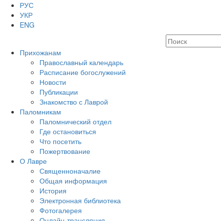
РУС
УКР
ENG
Прихожанам
Православный календарь
Расписание богослужений
Новости
Публикации
Знакомство с Лаврой
Паломникам
Паломнический отдел
Где остановиться
Что посетить
Пожертвование
О Лавре
Священноначалие
Общая информация
История
Электронная библиотека
Фотогалерея
Онлайн-трансляция