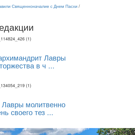
авили Священноначалие с Днем Пасхи
/
едакции
Веб-камеры
ие трансляции
ие трансляции
ие трансляции
ие трансляции
архимандрит Лавры
ие трансляции
торжества в ч ...
ие трансляции
ие трансляции
ие трансляции
 Лавры молитвенно
нь своего тез ...