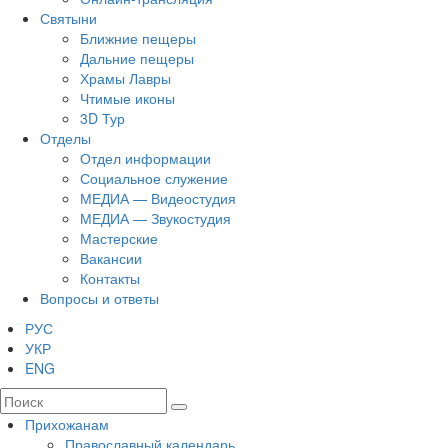
Святыни
Ближние пещеры
Дальние пещеры
Храмы Лавры
Чтимые иконы
3D Тур
Отделы
Отдел информации
Социальное служение
МЕДИА — Видеостудия
МЕДИА — Звукостудия
Мастерские
Вакансии
Контакты
Вопросы и ответы
РУС
УКР
ENG
Прихожанам
Православный календарь