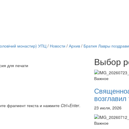
чоловічий монастир) УПЦ
/
Новости
/
Архив
/
Братия Лавры поздрави
Выбор р
сия для печати
Онлайн трансляции
12 сентября 2015
Назван
Важное
12 сентября 2015
Назван
12 сентября 2015
Назван
Священно
12 сентября 2015
Назван
возглавил 
12 сентября 2015
Назван
12 сентября 2015
Назван
ите фрагмент текста и нажмите
Ctrl+Enter
.
23 июля, 2026
12 сентября 2015
Назван
12 сентября 2015
Назван
Перейти к архиву
Важное