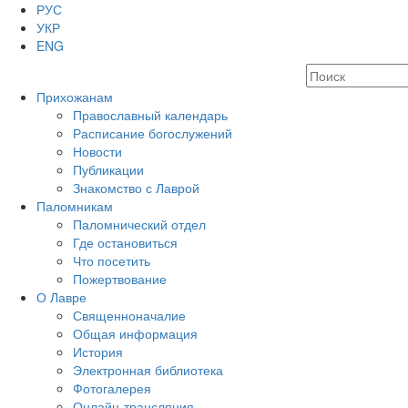
РУС
УКР
ENG
Прихожанам
Православный календарь
Расписание богослужений
Новости
Публикации
Знакомство с Лаврой
Паломникам
Паломнический отдел
Где остановиться
Что посетить
Пожертвование
О Лавре
Священноначалие
Общая информация
История
Электронная библиотека
Фотогалерея
Онлайн-трансляция