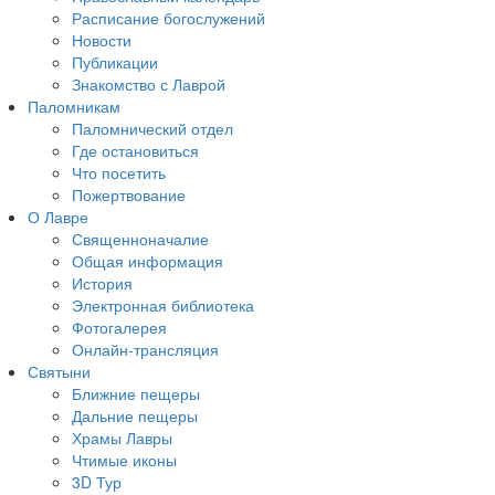
Расписание богослужений
Новости
Публикации
Знакомство с Лаврой
Паломникам
Паломнический отдел
Где остановиться
Что посетить
Пожертвование
О Лавре
Священноначалие
Общая информация
История
Электронная библиотека
Фотогалерея
Онлайн-трансляция
Святыни
Ближние пещеры
Дальние пещеры
Храмы Лавры
Чтимые иконы
3D Тур