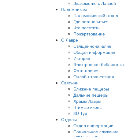
Знакомство с Лаврой
Паломникам
Паломнический отдел
Где остановиться
Что посетить
Пожертвование
О Лавре
Священноначалие
Общая информация
История
Электронная библиотека
Фотогалерея
Онлайн-трансляция
Святыни
Ближние пещеры
Дальние пещеры
Храмы Лавры
Чтимые иконы
3D Тур
Отделы
Отдел информации
Социальное служение