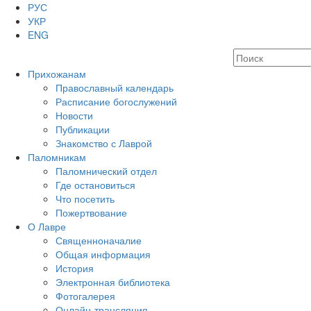
РУС
УКР
ENG
Прихожанам
Православный календарь
Расписание богослужений
Новости
Публикации
Знакомство с Лаврой
Паломникам
Паломнический отдел
Где остановиться
Что посетить
Пожертвование
О Лавре
Священноначалие
Общая информация
История
Электронная библиотека
Фотогалерея
Онлайн-трансляция