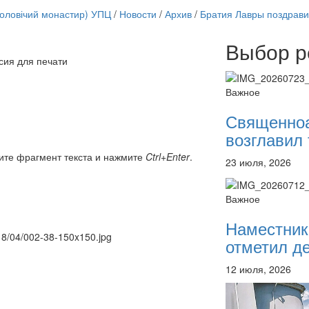
чоловічий монастир) УПЦ
/
Новости
/
Архив
/
Братия Лавры поздрави
Выбор р
сия для печати
Онлайн трансляции
12 сентября 2015
Назван
Важное
12 сентября 2015
Назван
12 сентября 2015
Назван
Священно
12 сентября 2015
Назван
возглавил 
12 сентября 2015
Назван
12 сентября 2015
Назван
ите фрагмент текста и нажмите
Ctrl+Enter
.
23 июля, 2026
12 сентября 2015
Назван
12 сентября 2015
Назван
Перейти к архиву
Важное
Наместник
018/04/002-38-150x150.jpg
отметил де
12 июля, 2026