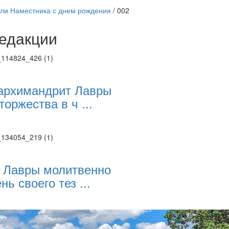
ли Наместника с днем рождения
/
002
едакции
Веб-камеры
ие трансляции
ие трансляции
ие трансляции
архимандрит Лавры
ие трансляции
торжества в ч ...
ие трансляции
ие трансляции
ие трансляции
ие трансляции
 Лавры молитвенно
нь своего тез ...