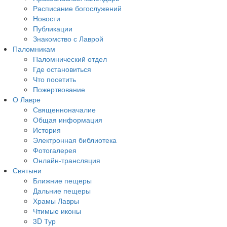
Расписание богослужений
Новости
Публикации
Знакомство с Лаврой
Паломникам
Паломнический отдел
Где остановиться
Что посетить
Пожертвование
О Лавре
Священноначалие
Общая информация
История
Электронная библиотека
Фотогалерея
Онлайн-трансляция
Святыни
Ближние пещеры
Дальние пещеры
Храмы Лавры
Чтимые иконы
3D Тур