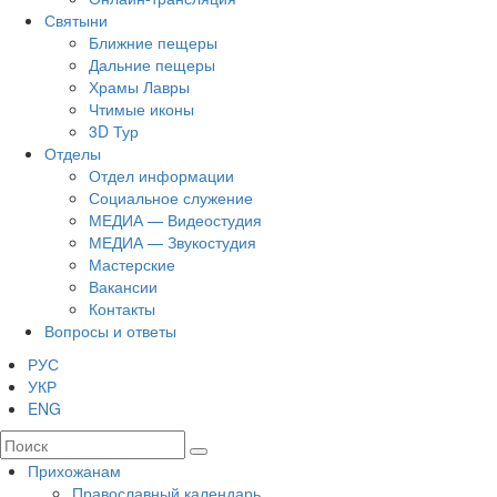
Святыни
Ближние пещеры
Дальние пещеры
Храмы Лавры
Чтимые иконы
3D Тур
Отделы
Отдел информации
Социальное служение
МЕДИА — Видеостудия
МЕДИА — Звукостудия
Мастерские
Вакансии
Контакты
Вопросы и ответы
РУС
УКР
ENG
Прихожанам
Православный календарь