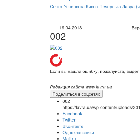
нлайн трансляция |
12 сентября
Свято-Успенська Києво-Печерська Лавра (
Название трансляции
19.04.2018
Вер
002
Если вы нашли ошибку, пожалуйста, выдел
Редакция сайта www.lavra.ua
Поделиться в соцсетях
002
https://lavra.ua/wp-content/uploads/2
Facebook
Twitter
ВКонтакте
Одноклассники
Mail.ru