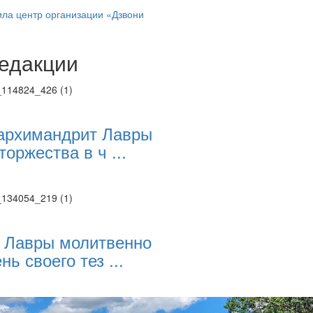
ла центр организации «Дзвони
едакции
Веб-камеры
ие трансляции
ие трансляции
ие трансляции
ие трансляции
архимандрит Лавры
ие трансляции
торжества в ч ...
ие трансляции
ие трансляции
ие трансляции
 Лавры молитвенно
нь своего тез ...