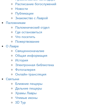
Расписание богослужений
Новости
Публикации
Знакомство с Лаврой
Паломникам
Паломнический отдел
Где остановиться
Что посетить
Пожертвование
О Лавре
Священноначалие
Общая информация
История
Электронная библиотека
Фотогалерея
Онлайн-трансляция
Святыни
Ближние пещеры
Дальние пещеры
Храмы Лавры
Чтимые иконы
3D Тур