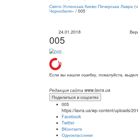
нлайн трансляция |
12 сентября
Свято-Успенська Києво-Печерська Лавра (
Чорнобиля»
/
005
Название трансляции
24.01.2018
Вер
005
Если вы нашли ошибку, пожалуйста, выдел
Редакция сайта www.lavra.ua
Поделиться в соцсетях
005
https://lavra.ua/wp-content/uploads/2
Facebook
Twitter
ВКонтакте
Одноклассники