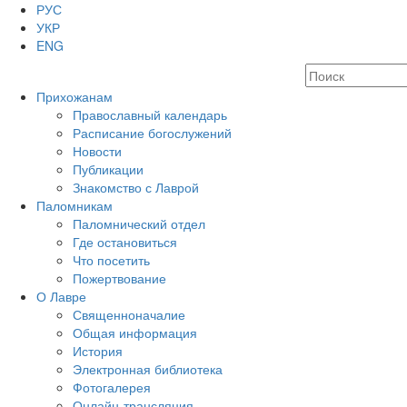
РУС
УКР
ENG
Прихожанам
Православный календарь
Расписание богослужений
Новости
Публикации
Знакомство с Лаврой
Паломникам
Паломнический отдел
Где остановиться
Что посетить
Пожертвование
О Лавре
Священноначалие
Общая информация
История
Электронная библиотека
Фотогалерея
Онлайн-трансляция