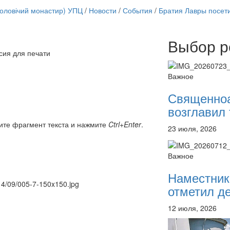
чоловічий монастир) УПЦ
/
Новости
/
События
/
Братия Лавры посети
Выбор р
Онлайн трансляции
сия для печати
12 сентября 2015
Назван
12 сентября 2015
Назван
Важное
12 сентября 2015
Назван
12 сентября 2015
Назван
Священно
12 сентября 2015
Назван
возглавил 
12 сентября 2015
Назван
12 сентября 2015
Назван
ите фрагмент текста и нажмите
Ctrl+Enter
.
23 июля, 2026
12 сентября 2015
Назван
Перейти к архиву
Важное
Наместник
014/09/005-7-150x150.jpg
отметил де
12 июля, 2026