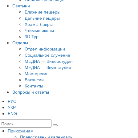
Святыни
Ближние пещеры
Дальние пещеры
Храмы Лавры
Чтимые иконы
3D Тур
Отделы
Отдел информации
Социальное служение
МЕДИА — Видеостудия
МЕДИА — Звукостудия
Мастерские
Вакансии
Контакты
Вопросы и ответы
РУС
УКР
ENG
Прихожанам
Православный календарь