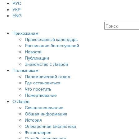
РУС
УКР
ENG
Прихожанам
Православный календарь
Расписание богослужений
Новости
Публикации
Знакомство с Лаврой
Паломникам
Паломнический отдел
Где остановиться
Что посетить
Пожертвование
О Лавре
Священноначалие
Общая информация
История
Электронная библиотека
Фотогалерея
Онлайн-трансляция