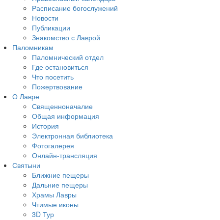
Расписание богослужений
Новости
Публикации
Знакомство с Лаврой
Паломникам
Паломнический отдел
Где остановиться
Что посетить
Пожертвование
О Лавре
Священноначалие
Общая информация
История
Электронная библиотека
Фотогалерея
Онлайн-трансляция
Святыни
Ближние пещеры
Дальние пещеры
Храмы Лавры
Чтимые иконы
3D Тур