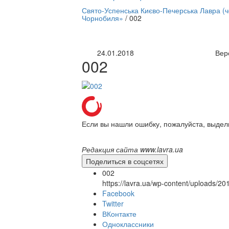
нлайн трансляция |
12 сентября
Свято-Успенська Києво-Печерська Лавра (
Чорнобиля»
/
002
Название трансляции
24.01.2018
Вер
002
Если вы нашли ошибку, пожалуйста, выдел
Редакция сайта www.lavra.ua
Поделиться в соцсетях
002
https://lavra.ua/wp-content/uploads/2
Facebook
Twitter
ВКонтакте
Одноклассники