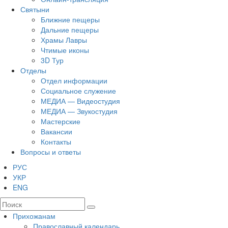
Святыни
Ближние пещеры
Дальние пещеры
Храмы Лавры
Чтимые иконы
3D Тур
Отделы
Отдел информации
Социальное служение
МЕДИА — Видеостудия
МЕДИА — Звукостудия
Мастерские
Вакансии
Контакты
Вопросы и ответы
РУС
УКР
ENG
Прихожанам
Православный календарь