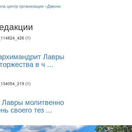
ла центр организации «Дзвони
едакции
Веб-камеры
ие трансляции
ие трансляции
ие трансляции
ие трансляции
архимандрит Лавры
ие трансляции
торжества в ч ...
ие трансляции
ие трансляции
ие трансляции
 Лавры молитвенно
нь своего тез ...