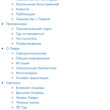
Расписание богослужений
Новости
Публикации
Знакомство с Лаврой
Паломникам
Паломнический отдел
Где остановиться
Что посетить
Пожертвование
О Лавре
Священноначалие
Общая информация
История
Электронная библиотека
Фотогалерея
Онлайн-трансляция
Святыни
Ближние пещеры
Дальние пещеры
Храмы Лавры
Чтимые иконы
3D Тур