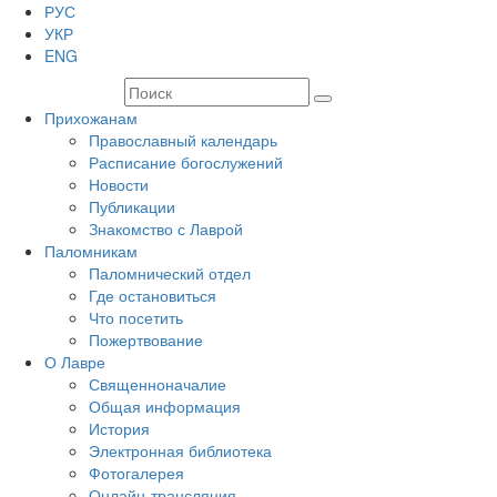
РУС
УКР
ENG
Прихожанам
Православный календарь
Расписание богослужений
Новости
Публикации
Знакомство с Лаврой
Паломникам
Паломнический отдел
Где остановиться
Что посетить
Пожертвование
О Лавре
Священноначалие
Общая информация
История
Электронная библиотека
Фотогалерея
Онлайн-трансляция