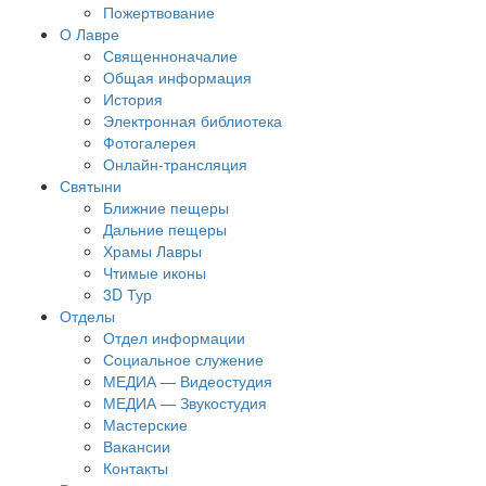
Пожертвование
О Лавре
Священноначалие
Общая информация
История
Электронная библиотека
Фотогалерея
Онлайн-трансляция
Святыни
Ближние пещеры
Дальние пещеры
Храмы Лавры
Чтимые иконы
3D Тур
Отделы
Отдел информации
Социальное служение
МЕДИА — Видеостудия
МЕДИА — Звукостудия
Мастерские
Вакансии
Контакты