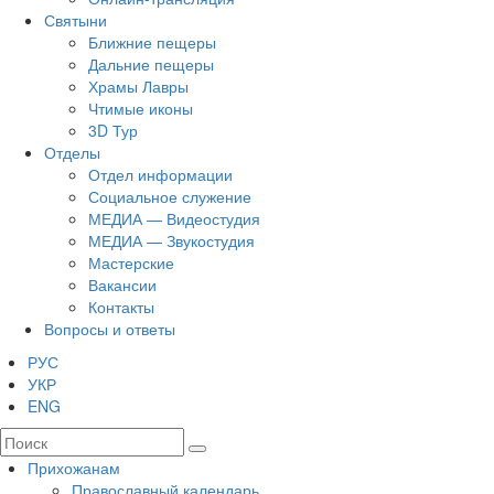
Святыни
Ближние пещеры
Дальние пещеры
Храмы Лавры
Чтимые иконы
3D Тур
Отделы
Отдел информации
Социальное служение
МЕДИА — Видеостудия
МЕДИА — Звукостудия
Мастерские
Вакансии
Контакты
Вопросы и ответы
РУС
УКР
ENG
Прихожанам
Православный календарь