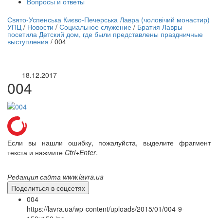
Вопросы и ответы
нлайн трансляция |
12 сентября
Свято-Успенська Києво-Печерська Лавра (чоловічий монастир)
УПЦ
/
Новости
/
Социальное служение
/
Братия Лавры
Название трансляции
посетила Детский дом, где были представлены праздничные
выступления
/
004
18.12.2017
004
Если вы нашли ошибку, пожалуйста, выделите фрагмент
текста и нажмите
Ctrl+Enter
.
Редакция сайта www.lavra.ua
Поделиться в соцсетях
004
https://lavra.ua/wp-content/uploads/2015/01/004-9-