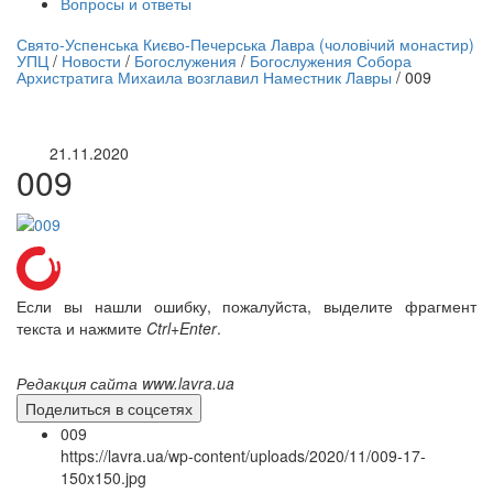
Вопросы и ответы
нлайн трансляция |
12 сентября
Свято-Успенська Києво-Печерська Лавра (чоловічий монастир)
УПЦ
/
Новости
/
Богослужения
/
Богослужения Собора
Название трансляции
Архистратига Михаила возглавил Наместник Лавры
/
009
21.11.2020
009
Если вы нашли ошибку, пожалуйста, выделите фрагмент
текста и нажмите
Ctrl+Enter
.
Редакция сайта www.lavra.ua
Поделиться в соцсетях
009
https://lavra.ua/wp-content/uploads/2020/11/009-17-
150x150.jpg