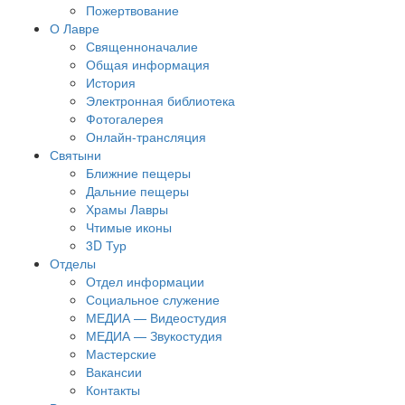
Пожертвование
О Лавре
Священноначалие
Общая информация
История
Электронная библиотека
Фотогалерея
Онлайн-трансляция
Святыни
Ближние пещеры
Дальние пещеры
Храмы Лавры
Чтимые иконы
3D Тур
Отделы
Отдел информации
Социальное служение
МЕДИА — Видеостудия
МЕДИА — Звукостудия
Мастерские
Вакансии
Контакты