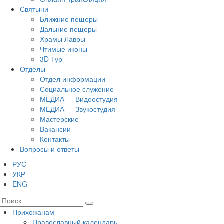
Святыни
Ближние пещеры
Дальние пещеры
Храмы Лавры
Чтимые иконы
3D Тур
Отделы
Отдел информации
Социальное служение
МЕДИА — Видеостудия
МЕДИА — Звукостудия
Мастерские
Вакансии
Контакты
Вопросы и ответы
РУС
УКР
ENG
Прихожанам
Православный календарь