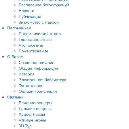
Расписание богослужений
Новости
Публикации
Знакомство с Лаврой
Паломникам
Паломнический отдел
Где остановиться
Что посетить
Пожертвование
О Лавре
Священноначалие
Общая информация
История
Электронная библиотека
Фотогалерея
Онлайн-трансляция
Святыни
Ближние пещеры
Дальние пещеры
Храмы Лавры
Чтимые иконы
3D Тур