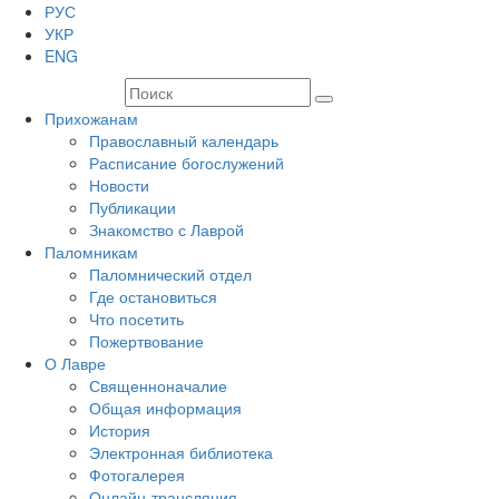
РУС
УКР
ENG
Прихожанам
Православный календарь
Расписание богослужений
Новости
Публикации
Знакомство с Лаврой
Паломникам
Паломнический отдел
Где остановиться
Что посетить
Пожертвование
О Лавре
Священноначалие
Общая информация
История
Электронная библиотека
Фотогалерея
Онлайн-трансляция