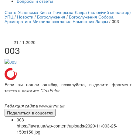
Вопросы и ответы
нлайн трансляция |
12 сентября
Свято-Успенська Києво-Печерська Лавра (чоловічий монастир)
УПЦ
/
Новости
/
Богослужения
/
Богослужения Собора
Название трансляции
Архистратига Михаила возглавил Наместник Лавры
/
003
21.11.2020
003
Если вы нашли ошибку, пожалуйста, выделите фрагмент
текста и нажмите
Ctrl+Enter
.
Редакция сайта www.lavra.ua
Поделиться в соцсетях
003
https://lavra.ua/wp-content/uploads/2020/11/003-25-
150x150.jpg