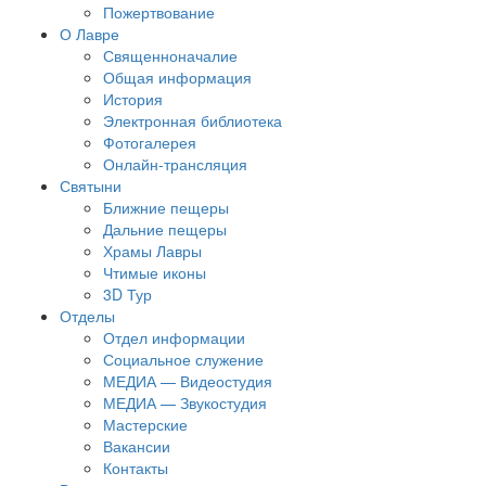
Пожертвование
О Лавре
Священноначалие
Общая информация
История
Электронная библиотека
Фотогалерея
Онлайн-трансляция
Святыни
Ближние пещеры
Дальние пещеры
Храмы Лавры
Чтимые иконы
3D Тур
Отделы
Отдел информации
Социальное служение
МЕДИА — Видеостудия
МЕДИА — Звукостудия
Мастерские
Вакансии
Контакты