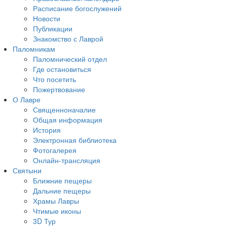
Расписание богослужений
Новости
Публикации
Знакомство с Лаврой
Паломникам
Паломнический отдел
Где остановиться
Что посетить
Пожертвование
О Лавре
Священноначалие
Общая информация
История
Электронная библиотека
Фотогалерея
Онлайн-трансляция
Святыни
Ближние пещеры
Дальние пещеры
Храмы Лавры
Чтимые иконы
3D Тур