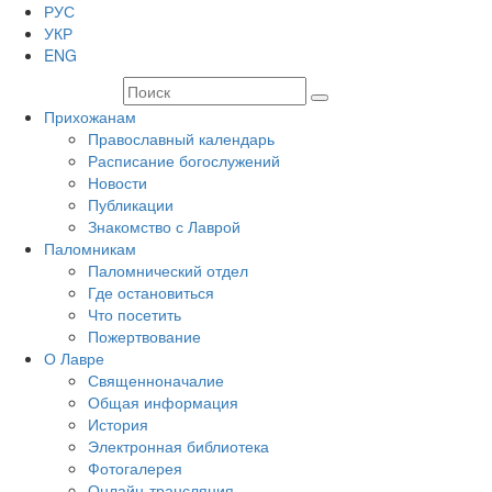
РУС
УКР
ENG
Прихожанам
Православный календарь
Расписание богослужений
Новости
Публикации
Знакомство с Лаврой
Паломникам
Паломнический отдел
Где остановиться
Что посетить
Пожертвование
О Лавре
Священноначалие
Общая информация
История
Электронная библиотека
Фотогалерея
Онлайн-трансляция