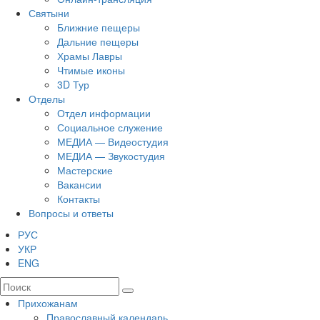
Святыни
Ближние пещеры
Дальние пещеры
Храмы Лавры
Чтимые иконы
3D Тур
Отделы
Отдел информации
Социальное служение
МЕДИА — Видеостудия
МЕДИА — Звукостудия
Мастерские
Вакансии
Контакты
Вопросы и ответы
РУС
УКР
ENG
Прихожанам
Православный календарь