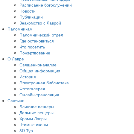
Расписание богослужений
Новости
Публикации
Знакомство с Лаврой
Паломникам
Паломнический отдел
Где остановиться
Что посетить
Пожертвование
О Лавре
Священноначалие
Общая информация
История
Электронная библиотека
Фотогалерея
Онлайн-трансляция
Святыни
Ближние пещеры
Дальние пещеры
Храмы Лавры
Чтимые иконы
3D Тур