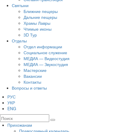
Святыни
Ближние пещеры
Дальние пещеры
Храмы Лавры
Чтимые иконы
3D Тур
Отделы
Отдел информации
Социальное служение
МЕДИА — Видеостудия
МЕДИА — Звукостудия
Мастерские
Вакансии
Контакты
Вопросы и ответы
РУС
УКР
ENG
Прихожанам
Православный календарь