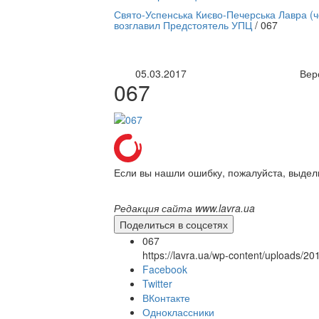
нлайн трансляция |
12 сентября
Свято-Успенська Києво-Печерська Лавра (
возглавил Предстоятель УПЦ
/
067
Название трансляции
05.03.2017
Вер
067
Если вы нашли ошибку, пожалуйста, выдел
Редакция сайта www.lavra.ua
Поделиться в соцсетях
067
https://lavra.ua/wp-content/uploads/2
Facebook
Twitter
ВКонтакте
Одноклассники