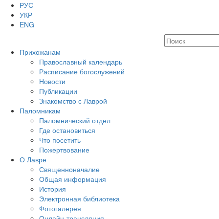
РУС
УКР
ENG
Прихожанам
Православный календарь
Расписание богослужений
Новости
Публикации
Знакомство с Лаврой
Паломникам
Паломнический отдел
Где остановиться
Что посетить
Пожертвование
О Лавре
Священноначалие
Общая информация
История
Электронная библиотека
Фотогалерея
Онлайн-трансляция