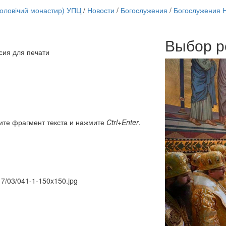
чоловічий монастир) УПЦ
/
Новости
/
Богослужения
/
Богослужения 
Выбор р
Онлайн трансляции
сия для печати
12 сентября 2015
Назван
12 сентября 2015
Назван
12 сентября 2015
Назван
12 сентября 2015
Назван
12 сентября 2015
Назван
12 сентября 2015
Назван
12 сентября 2015
Назван
ите фрагмент текста и нажмите
Ctrl+Enter
.
12 сентября 2015
Назван
Перейти к архиву
017/03/041-1-150x150.jpg