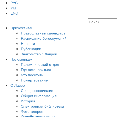
РУС
УКР
ENG
Прихожанам
Православный календарь
Расписание богослужений
Новости
Публикации
Знакомство с Лаврой
Паломникам
Паломнический отдел
Где остановиться
Что посетить
Пожертвование
О Лавре
Священноначалие
Общая информация
История
Электронная библиотека
Фотогалерея
Онлайн-трансляция