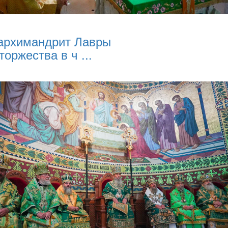
архимандрит Лавры
торжества в ч ...