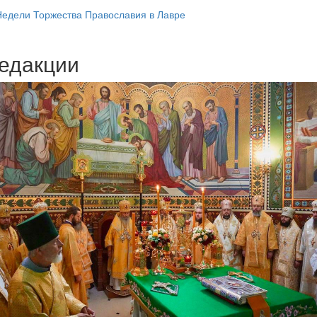
Недели Торжества Православия в Лавре
едакции
Веб-камеры
ие трансляции
ие трансляции
ие трансляции
ие трансляции
ие трансляции
ие трансляции
ие трансляции
ие трансляции