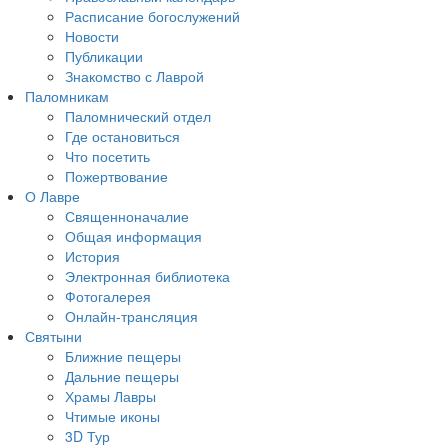
Расписание богослужений
Новости
Публикации
Знакомство с Лаврой
Паломникам
Паломнический отдел
Где остановиться
Что посетить
Пожертвование
О Лавре
Священноначалие
Общая информация
История
Электронная библиотека
Фотогалерея
Онлайн-трансляция
Святыни
Ближние пещеры
Дальние пещеры
Храмы Лавры
Чтимые иконы
3D Тур