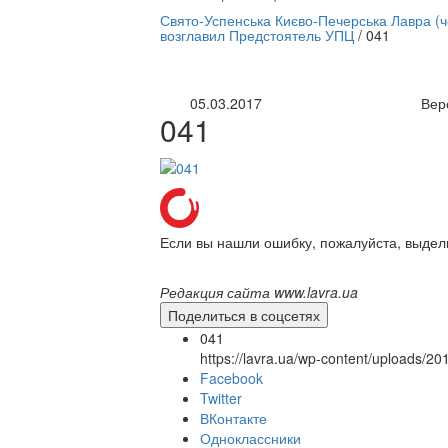
нлайн трансляция |
12 сентября
Свято-Успенська Києво-Печерська Лавра (
возглавил Предстоятель УПЦ
/
041
Название трансляции
05.03.2017
Вер
041
Если вы нашли ошибку, пожалуйста, выдел
Редакция сайта www.lavra.ua
Поделиться в соцсетях
041
https://lavra.ua/wp-content/uploads/2
Facebook
Twitter
ВКонтакте
Одноклассники