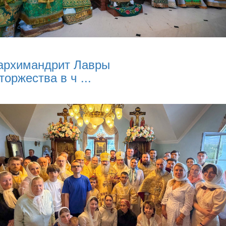
архимандрит Лавры
торжества в ч ...