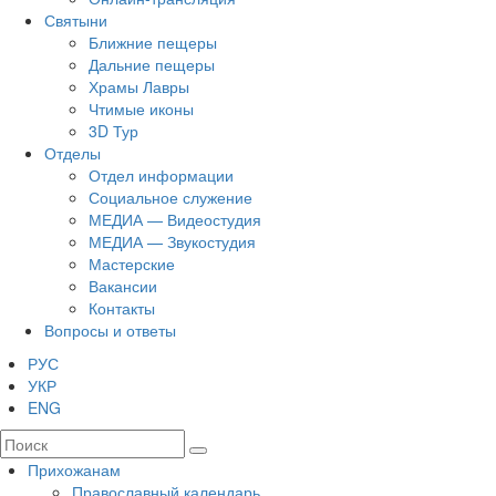
Святыни
Ближние пещеры
Дальние пещеры
Храмы Лавры
Чтимые иконы
3D Тур
Отделы
Отдел информации
Социальное служение
МЕДИА — Видеостудия
МЕДИА — Звукостудия
Мастерские
Вакансии
Контакты
Вопросы и ответы
РУС
УКР
ENG
Прихожанам
Православный календарь