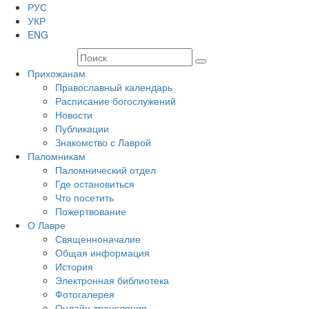
РУС
УКР
ENG
Прихожанам
Православный календарь
Расписание богослужений
Новости
Публикации
Знакомство с Лаврой
Паломникам
Паломнический отдел
Где остановиться
Что посетить
Пожертвование
О Лавре
Священноначалие
Общая информация
История
Электронная библиотека
Фотогалерея
Онлайн-трансляция