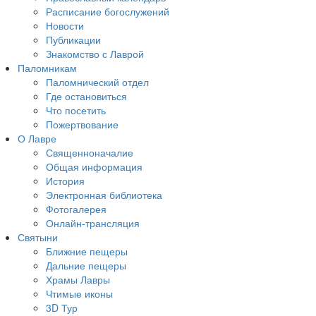
Расписание богослужений
Новости
Публикации
Знакомство с Лаврой
Паломникам
Паломнический отдел
Где остановиться
Что посетить
Пожертвование
О Лавре
Священноначалие
Общая информация
История
Электронная библиотека
Фотогалерея
Онлайн-трансляция
Святыни
Ближние пещеры
Дальние пещеры
Храмы Лавры
Чтимые иконы
3D Тур