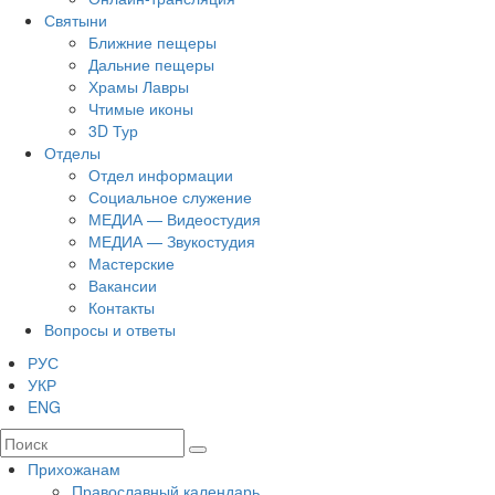
Святыни
Ближние пещеры
Дальние пещеры
Храмы Лавры
Чтимые иконы
3D Тур
Отделы
Отдел информации
Социальное служение
МЕДИА — Видеостудия
МЕДИА — Звукостудия
Мастерские
Вакансии
Контакты
Вопросы и ответы
РУС
УКР
ENG
Прихожанам
Православный календарь