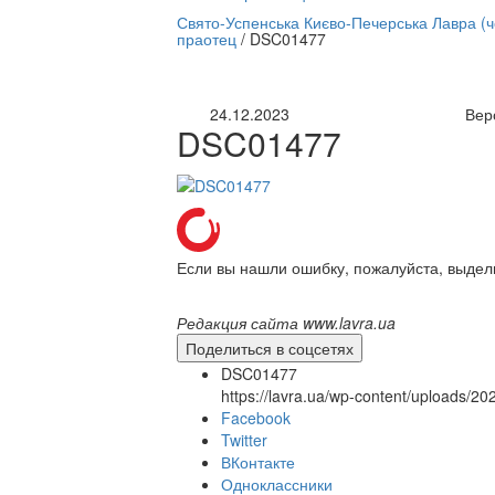
нлайн трансляция |
12 сентября
Свято-Успенська Києво-Печерська Лавра (
праотец
/
DSC01477
Название трансляции
24.12.2023
Вер
DSC01477
Если вы нашли ошибку, пожалуйста, выдел
Редакция сайта www.lavra.ua
Поделиться в соцсетях
DSC01477
https://lavra.ua/wp-content/uploads/
Facebook
Twitter
ВКонтакте
Одноклассники