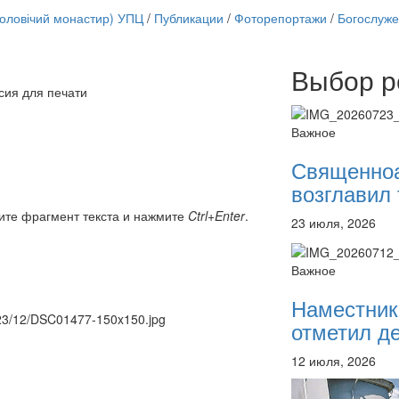
чоловічий монастир) УПЦ
/
Публикации
/
Фоторепортажи
/
Богослуже
Выбор р
Онлайн трансляции
сия для печати
12 сентября 2015
Назван
12 сентября 2015
Назван
Важное
12 сентября 2015
Назван
12 сентября 2015
Назван
Священно
12 сентября 2015
Назван
возглавил 
12 сентября 2015
Назван
12 сентября 2015
Назван
ите фрагмент текста и нажмите
Ctrl+Enter
.
23 июля, 2026
12 сентября 2015
Назван
Перейти к архиву
Важное
Наместник
2023/12/DSC01477-150x150.jpg
отметил де
12 июля, 2026