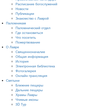
Расписание богослужений
Новости
Публикации
Знакомство с Лаврой
Паломникам
Паломнический отдел
Где остановиться
Что посетить
Пожертвование
О Лавре
Священноначалие
Общая информация
История
Электронная библиотека
Фотогалерея
Онлайн-трансляция
Святыни
Ближние пещеры
Дальние пещеры
Храмы Лавры
Чтимые иконы
3D Тур