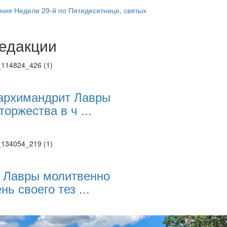
ния Недели 29-й по Пятидесятнице, святых
едакции
Веб-камеры
ие трансляции
ие трансляции
ие трансляции
ие трансляции
архимандрит Лавры
ие трансляции
торжества в ч ...
ие трансляции
ие трансляции
ие трансляции
 Лавры молитвенно
нь своего тез ...