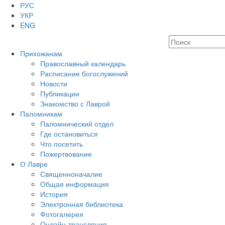
РУС
УКР
ENG
Прихожанам
Православный календарь
Расписание богослужений
Новости
Публикации
Знакомство с Лаврой
Паломникам
Паломнический отдел
Где остановиться
Что посетить
Пожертвование
О Лавре
Священноначалие
Общая информация
История
Электронная библиотека
Фотогалерея
Онлайн-трансляция