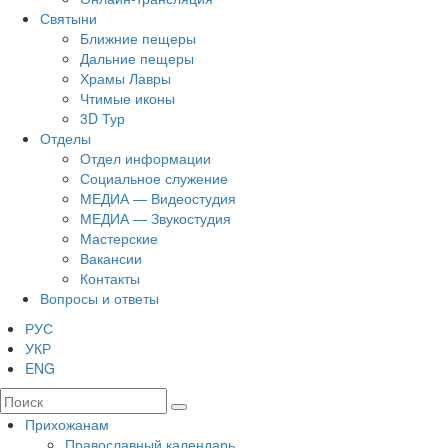
Святыни
Ближние пещеры
Дальние пещеры
Храмы Лавры
Чтимые иконы
3D Тур
Отделы
Отдел информации
Социальное служение
МЕДИА — Видеостудия
МЕДИА — Звукостудия
Мастерские
Вакансии
Контакты
Вопросы и ответы
РУС
УКР
ENG
Прихожанам
Православный календарь