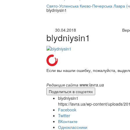
нлайн трансляция |
12 сентября
Свято-Успенська Києво-Печерська Лавра (
blydniysin1
Название трансляции
30.04.2018
Вер
blydniysin1
Если вы нашли ошибку, пожалуйста, выдел
Редакция сайта www.lavra.ua
Поделиться в соцсетях
blydniysin1
https://lavra.ua/wp-content/uploads/20
Facebook
Twitter
ВКонтакте
Одноклассники