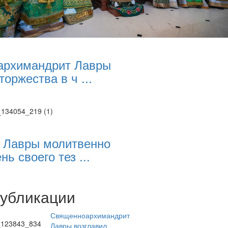
архимандрит Лавры
торжества в ч ...
 Лавры молитвенно
нь своего тез ...
публикации
Священноархимандрит
Лавры возглавил