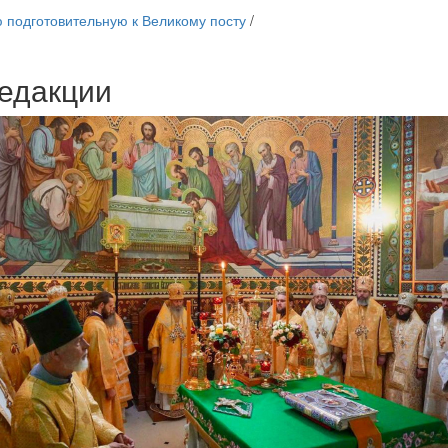
 подготовительную к Великому посту
/
едакции
Веб-камеры
ие трансляции
ие трансляции
ие трансляции
ие трансляции
ие трансляции
ие трансляции
ие трансляции
ие трансляции