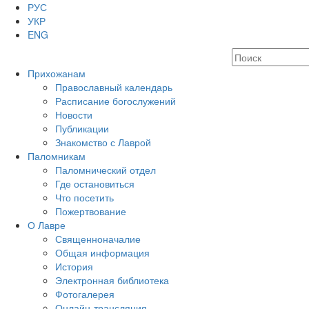
РУС
УКР
ENG
Прихожанам
Православный календарь
Расписание богослужений
Новости
Публикации
Знакомство с Лаврой
Паломникам
Паломнический отдел
Где остановиться
Что посетить
Пожертвование
О Лавре
Священноначалие
Общая информация
История
Электронная библиотека
Фотогалерея
Онлайн-трансляция