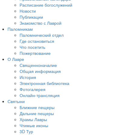
Расписание богослужений
Новости
Публикации
Знакомство с Лаврой
Паломникам
Паломнический отдел
Где остановиться
Что посетить
Пожертвование
О Лавре
Священноначалие
Общая информация
История
Электронная библиотека
Фотогалерея
Онлайн-трансляция
Святыни
Ближние пещеры
Дальние пещеры
Храмы Лавры
Чтимые иконы
3D Тур