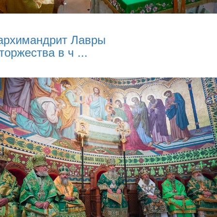
архимандрит Лавры
торжества в ч ...