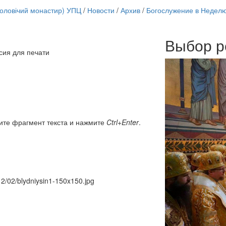
чоловічий монастир) УПЦ
/
Новости
/
Архив
/
Богослужение в Неделю
Выбор р
Онлайн трансляции
сия для печати
12 сентября 2015
Назван
12 сентября 2015
Назван
12 сентября 2015
Назван
12 сентября 2015
Назван
12 сентября 2015
Назван
12 сентября 2015
Назван
12 сентября 2015
Назван
ите фрагмент текста и нажмите
Ctrl+Enter
.
12 сентября 2015
Назван
Перейти к архиву
12/02/blydniysin1-150x150.jpg