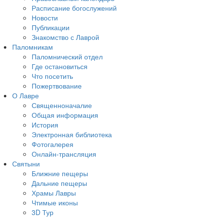
Расписание богослужений
Новости
Публикации
Знакомство с Лаврой
Паломникам
Паломнический отдел
Где остановиться
Что посетить
Пожертвование
О Лавре
Священноначалие
Общая информация
История
Электронная библиотека
Фотогалерея
Онлайн-трансляция
Святыни
Ближние пещеры
Дальние пещеры
Храмы Лавры
Чтимые иконы
3D Тур