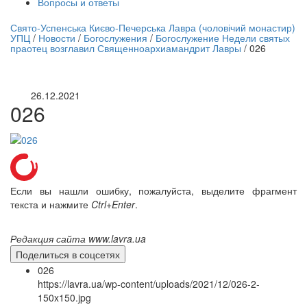
Вопросы и ответы
нлайн трансляция |
12 сентября
Свято-Успенська Києво-Печерська Лавра (чоловічий монастир)
УПЦ
/
Новости
/
Богослужения
/
Богослужение Недели святых
Название трансляции
праотец возглавил Священноархиамандрит Лавры
/
026
26.12.2021
026
Если вы нашли ошибку, пожалуйста, выделите фрагмент
текста и нажмите
Ctrl+Enter
.
Редакция сайта www.lavra.ua
Поделиться в соцсетях
026
https://lavra.ua/wp-content/uploads/2021/12/026-2-
150x150.jpg