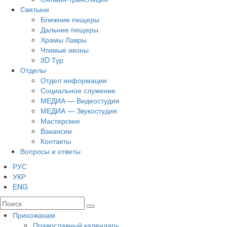
Святыни
Ближние пещеры
Дальние пещеры
Храмы Лавры
Чтимые иконы
3D Тур
Отделы
Отдел информации
Социальное служение
МЕДИА — Видеостудия
МЕДИА — Звукостудия
Мастерские
Вакансии
Контакты
Вопросы и ответы
РУС
УКР
ENG
Прихожанам
Православный календарь