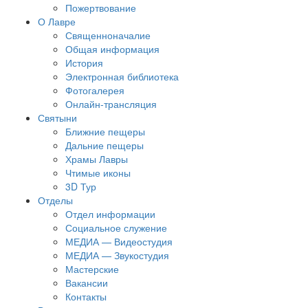
Пожертвование
О Лавре
Священноначалие
Общая информация
История
Электронная библиотека
Фотогалерея
Онлайн-трансляция
Святыни
Ближние пещеры
Дальние пещеры
Храмы Лавры
Чтимые иконы
3D Тур
Отделы
Отдел информации
Социальное служение
МЕДИА — Видеостудия
МЕДИА — Звукостудия
Мастерские
Вакансии
Контакты