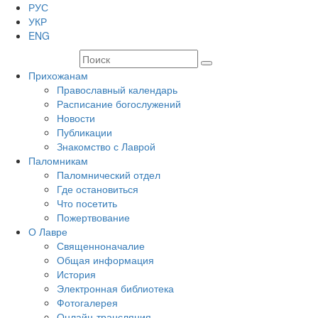
РУС
УКР
ENG
Прихожанам
Православный календарь
Расписание богослужений
Новости
Публикации
Знакомство с Лаврой
Паломникам
Паломнический отдел
Где остановиться
Что посетить
Пожертвование
О Лавре
Священноначалие
Общая информация
История
Электронная библиотека
Фотогалерея
Онлайн-трансляция