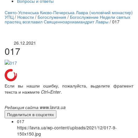
Вопросы и ответы
нлайн трансляция |
12 сентября
Свято-Успенська Києво-Печерська Лавра (чоловічий монастир)
УПЦ
/
Новости
/
Богослужения
/
Богослужение Недели святых
Название трансляции
праотец возглавил Священноархиамандрит Лавры
/
017
26.12.2021
017
Если вы нашли ошибку, пожалуйста, выделите фрагмент
текста и нажмите
Ctrl+Enter
.
Редакция сайта www.lavra.ua
Поделиться в соцсетях
017
https://lavra.ua/wp-content/uploads/2021/12/017-9-
150x150.jpg