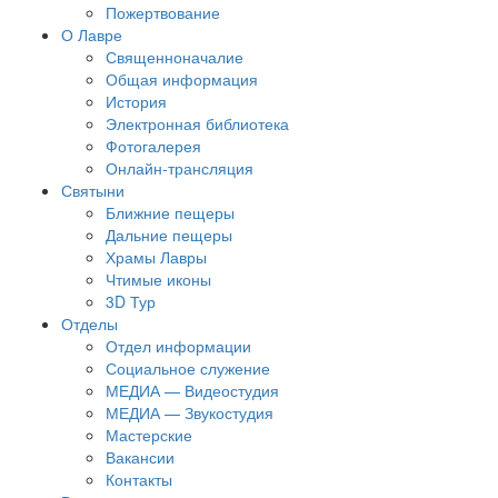
Пожертвование
О Лавре
Священноначалие
Общая информация
История
Электронная библиотека
Фотогалерея
Онлайн-трансляция
Святыни
Ближние пещеры
Дальние пещеры
Храмы Лавры
Чтимые иконы
3D Тур
Отделы
Отдел информации
Социальное служение
МЕДИА — Видеостудия
МЕДИА — Звукостудия
Мастерские
Вакансии
Контакты