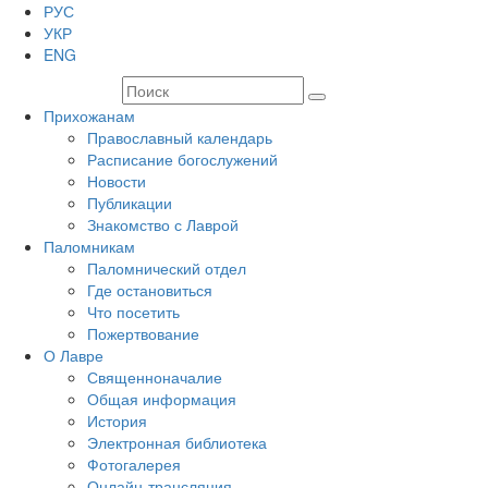
РУС
УКР
ENG
Прихожанам
Православный календарь
Расписание богослужений
Новости
Публикации
Знакомство с Лаврой
Паломникам
Паломнический отдел
Где остановиться
Что посетить
Пожертвование
О Лавре
Священноначалие
Общая информация
История
Электронная библиотека
Фотогалерея
Онлайн-трансляция