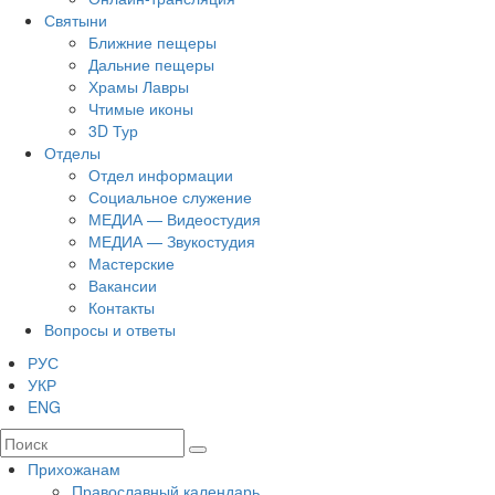
Святыни
Ближние пещеры
Дальние пещеры
Храмы Лавры
Чтимые иконы
3D Тур
Отделы
Отдел информации
Социальное служение
МЕДИА — Видеостудия
МЕДИА — Звукостудия
Мастерские
Вакансии
Контакты
Вопросы и ответы
РУС
УКР
ENG
Прихожанам
Православный календарь