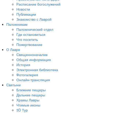
Расписание богослужений
Новости
Публикации
Знакомство с Лаврой
Паломникам
Паломнический отдел
Где остановиться
Что посетить
Пожертвование
О Лавре
Священноначалие
Общая информация
История
Электронная библиотека
Фотогалерея
Онлайн-трансляция
Святыни
Ближние пещеры
Дальние пещеры
Храмы Лавры
Чтимые иконы
3D Тур