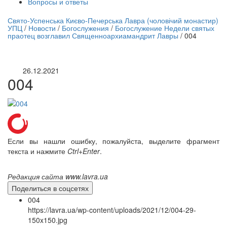
Вопросы и ответы
нлайн трансляция |
12 сентября
Свято-Успенська Києво-Печерська Лавра (чоловічий монастир)
УПЦ
/
Новости
/
Богослужения
/
Богослужение Недели святых
Название трансляции
праотец возглавил Священноархиамандрит Лавры
/
004
26.12.2021
004
Если вы нашли ошибку, пожалуйста, выделите фрагмент
текста и нажмите
Ctrl+Enter
.
Редакция сайта www.lavra.ua
Поделиться в соцсетях
004
https://lavra.ua/wp-content/uploads/2021/12/004-29-
150x150.jpg