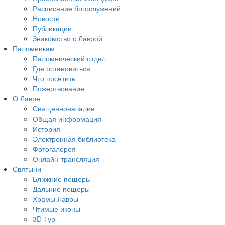
Расписание богослужений
Новости
Публикации
Знакомство с Лаврой
Паломникам
Паломнический отдел
Где остановиться
Что посетить
Пожертвование
О Лавре
Священноначалие
Общая информация
История
Электронная библиотека
Фотогалерея
Онлайн-трансляция
Святыни
Ближние пещеры
Дальние пещеры
Храмы Лавры
Чтимые иконы
3D Тур