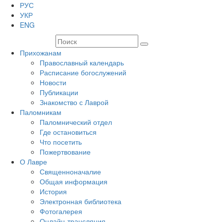
РУС
УКР
ENG
Прихожанам
Православный календарь
Расписание богослужений
Новости
Публикации
Знакомство с Лаврой
Паломникам
Паломнический отдел
Где остановиться
Что посетить
Пожертвование
О Лавре
Священноначалие
Общая информация
История
Электронная библиотека
Фотогалерея
Онлайн-трансляция