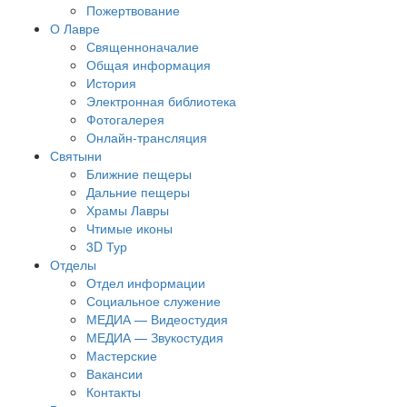
Пожертвование
О Лавре
Священноначалие
Общая информация
История
Электронная библиотека
Фотогалерея
Онлайн-трансляция
Святыни
Ближние пещеры
Дальние пещеры
Храмы Лавры
Чтимые иконы
3D Тур
Отделы
Отдел информации
Социальное служение
МЕДИА — Видеостудия
МЕДИА — Звукостудия
Мастерские
Вакансии
Контакты