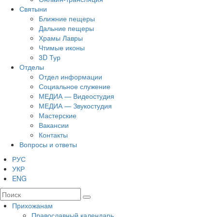
Святыни
Ближние пещеры
Дальние пещеры
Храмы Лавры
Чтимые иконы
3D Тур
Отделы
Отдел информации
Социальное служение
МЕДИА — Видеостудия
МЕДИА — Звукостудия
Мастерские
Вакансии
Контакты
Вопросы и ответы
РУС
УКР
ENG
Прихожанам
Православный календарь