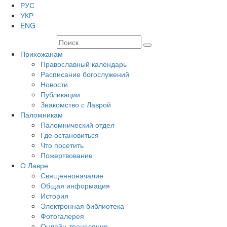
РУС
УКР
ENG
Прихожанам
Православный календарь
Расписание богослужений
Новости
Публикации
Знакомство с Лаврой
Паломникам
Паломнический отдел
Где остановиться
Что посетить
Пожертвование
О Лавре
Священноначалие
Общая информация
История
Электронная библиотека
Фотогалерея
Онлайн-трансляция