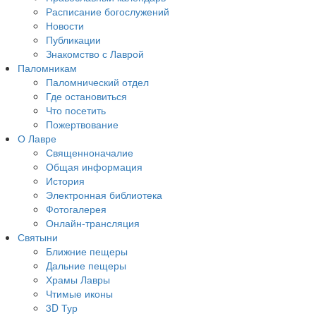
Расписание богослужений
Новости
Публикации
Знакомство с Лаврой
Паломникам
Паломнический отдел
Где остановиться
Что посетить
Пожертвование
О Лавре
Священноначалие
Общая информация
История
Электронная библиотека
Фотогалерея
Онлайн-трансляция
Святыни
Ближние пещеры
Дальние пещеры
Храмы Лавры
Чтимые иконы
3D Тур