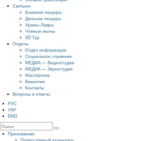
Святыни
Ближние пещеры
Дальние пещеры
Храмы Лавры
Чтимые иконы
3D Тур
Отделы
Отдел информации
Социальное служение
МЕДИА — Видеостудия
МЕДИА — Звукостудия
Мастерские
Вакансии
Контакты
Вопросы и ответы
РУС
УКР
ENG
Прихожанам
Православный календарь