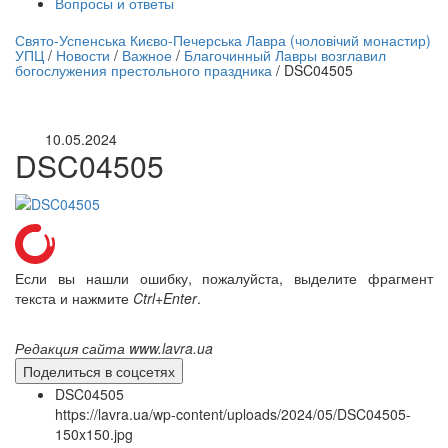
Вопросы и ответы
нлайн трансляция |
12 сентября
Свято-Успенська Києво-Печерська Лавра (чоловічий монастир)
УПЦ
/
Новости
/
Важное
/
Благочинный Лавры возглавил
Название трансляции
богослужения престольного праздника
/
DSC04505
10.05.2024
DSC04505
Если вы нашли ошибку, пожалуйста, выделите фрагмент
текста и нажмите
Ctrl+Enter
.
Редакция сайта www.lavra.ua
Поделиться в соцсетях
DSC04505
https://lavra.ua/wp-content/uploads/2024/05/DSC04505-
150x150.jpg