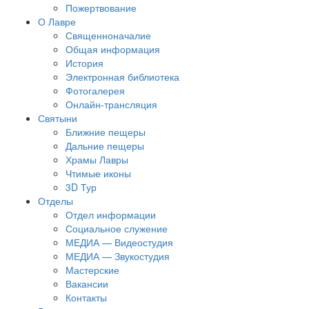
Пожертвование
О Лавре
Священноначалие
Общая информация
История
Электронная библиотека
Фотогалерея
Онлайн-трансляция
Святыни
Ближние пещеры
Дальние пещеры
Храмы Лавры
Чтимые иконы
3D Тур
Отделы
Отдел информации
Социальное служение
МЕДИА — Видеостудия
МЕДИА — Звукостудия
Мастерские
Вакансии
Контакты