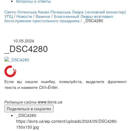
Вопросы и ответы
нлайн трансляция |
12 сентября
Свято-Успенська Києво-Печерська Лавра (чоловічий монастир)
УПЦ
/
Новости
/
Важное
/
Благочинный Лавры возглавил
Название трансляции
богослужения престольного праздника
/
_DSC4280
10.05.2024
_DSC4280
Если вы нашли ошибку, пожалуйста, выделите фрагмент
текста и нажмите
Ctrl+Enter
.
Редакция сайта www.lavra.ua
Поделиться в соцсетях
_DSC4280
https://lavra.ua/wp-content/uploads/2024/05/DSC4280-
150x150.jpg