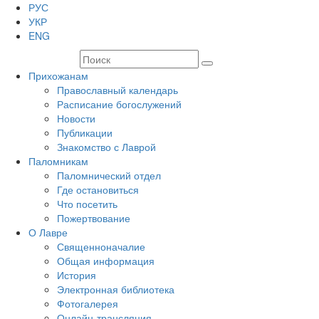
РУС
УКР
ENG
Прихожанам
Православный календарь
Расписание богослужений
Новости
Публикации
Знакомство с Лаврой
Паломникам
Паломнический отдел
Где остановиться
Что посетить
Пожертвование
О Лавре
Священноначалие
Общая информация
История
Электронная библиотека
Фотогалерея
Онлайн-трансляция