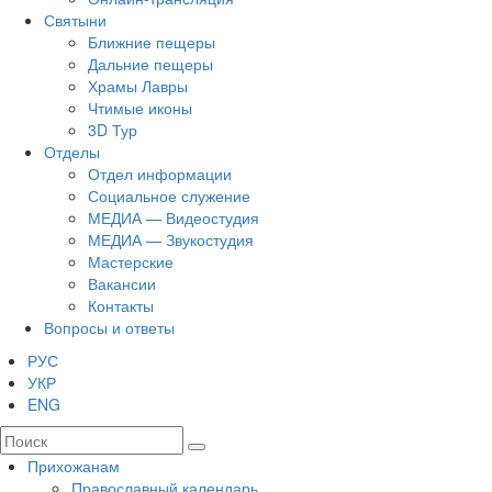
Святыни
Ближние пещеры
Дальние пещеры
Храмы Лавры
Чтимые иконы
3D Тур
Отделы
Отдел информации
Социальное служение
МЕДИА — Видеостудия
МЕДИА — Звукостудия
Мастерские
Вакансии
Контакты
Вопросы и ответы
РУС
УКР
ENG
Прихожанам
Православный календарь