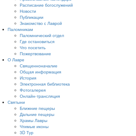
Расписание богослужений
Новости
Публикации
Знакомство с Лаврой
Паломникам
Паломнический отдел
Где остановиться
Что посетить
Пожертвование
О Лавре
Священноначалие
Общая информация
История
Электронная библиотека
Фотогалерея
Онлайн-трансляция
Святыни
Ближние пещеры
Дальние пещеры
Храмы Лавры
Чтимые иконы
3D Тур