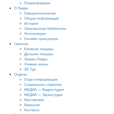
Пожертвование
О Лавре
Священноначалие
Общая информация
История
Электронная библиотека
Фотогалерея
Онлайн-трансляция
Святыни
Ближние пещеры
Дальние пещеры
Храмы Лавры
Чтимые иконы
3D Тур
Отделы
Отдел информации
Социальное служение
МЕДИА — Видеостудия
МЕДИА — Звукостудия
Мастерские
Вакансии
Контакты