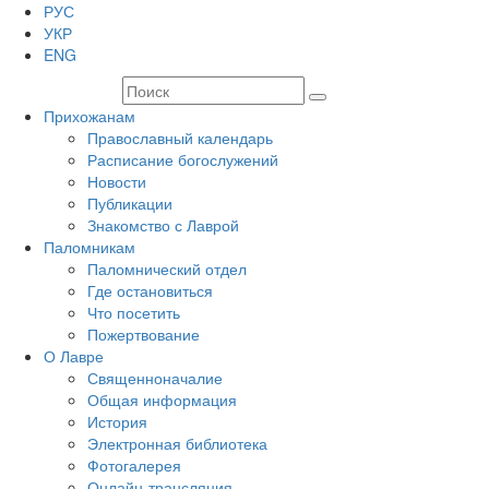
РУС
УКР
ENG
Прихожанам
Православный календарь
Расписание богослужений
Новости
Публикации
Знакомство с Лаврой
Паломникам
Паломнический отдел
Где остановиться
Что посетить
Пожертвование
О Лавре
Священноначалие
Общая информация
История
Электронная библиотека
Фотогалерея
Онлайн-трансляция