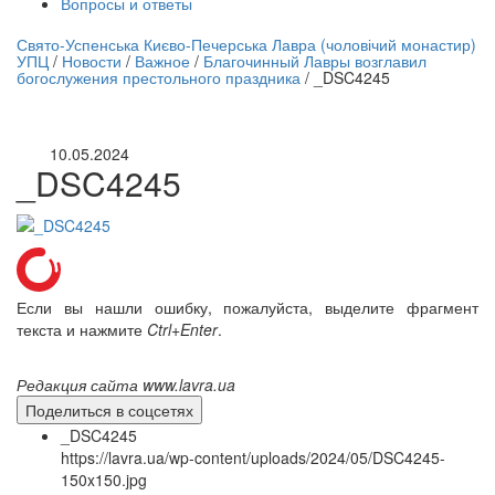
Вопросы и ответы
нлайн трансляция |
12 сентября
Свято-Успенська Києво-Печерська Лавра (чоловічий монастир)
УПЦ
/
Новости
/
Важное
/
Благочинный Лавры возглавил
Название трансляции
богослужения престольного праздника
/
_DSC4245
10.05.2024
_DSC4245
Если вы нашли ошибку, пожалуйста, выделите фрагмент
текста и нажмите
Ctrl+Enter
.
Редакция сайта www.lavra.ua
Поделиться в соцсетях
_DSC4245
https://lavra.ua/wp-content/uploads/2024/05/DSC4245-
150x150.jpg