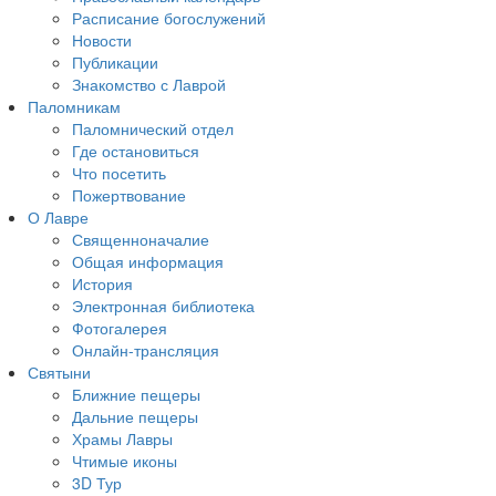
Расписание богослужений
Новости
Публикации
Знакомство с Лаврой
Паломникам
Паломнический отдел
Где остановиться
Что посетить
Пожертвование
О Лавре
Священноначалие
Общая информация
История
Электронная библиотека
Фотогалерея
Онлайн-трансляция
Святыни
Ближние пещеры
Дальние пещеры
Храмы Лавры
Чтимые иконы
3D Тур