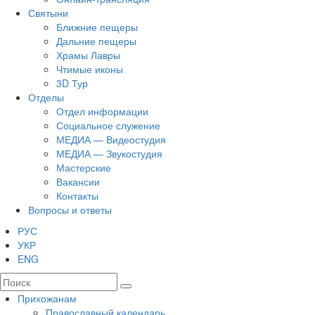
Святыни
Ближние пещеры
Дальние пещеры
Храмы Лавры
Чтимые иконы
3D Тур
Отделы
Отдел информации
Социальное служение
МЕДИА — Видеостудия
МЕДИА — Звукостудия
Мастерские
Вакансии
Контакты
Вопросы и ответы
РУС
УКР
ENG
Прихожанам
Православный календарь