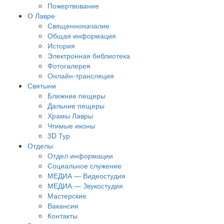
Пожертвование
О Лавре
Священноначалие
Общая информация
История
Электронная библиотека
Фотогалерея
Онлайн-трансляция
Святыни
Ближние пещеры
Дальние пещеры
Храмы Лавры
Чтимые иконы
3D Тур
Отделы
Отдел информации
Социальное служение
МЕДИА — Видеостудия
МЕДИА — Звукостудия
Мастерские
Вакансии
Контакты