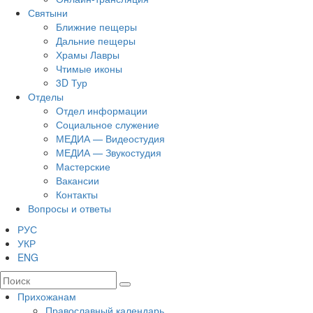
Святыни
Ближние пещеры
Дальние пещеры
Храмы Лавры
Чтимые иконы
3D Тур
Отделы
Отдел информации
Социальное служение
МЕДИА — Видеостудия
МЕДИА — Звукостудия
Мастерские
Вакансии
Контакты
Вопросы и ответы
РУС
УКР
ENG
Прихожанам
Православный календарь