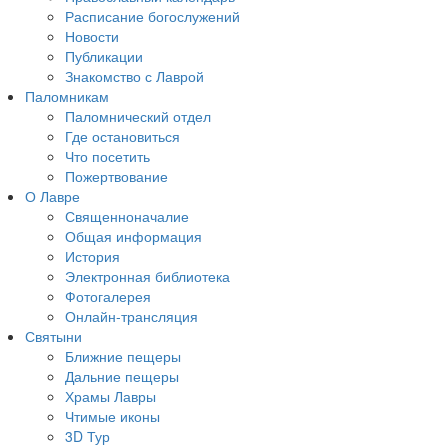
Расписание богослужений
Новости
Публикации
Знакомство с Лаврой
Паломникам
Паломнический отдел
Где остановиться
Что посетить
Пожертвование
О Лавре
Священноначалие
Общая информация
История
Электронная библиотека
Фотогалерея
Онлайн-трансляция
Святыни
Ближние пещеры
Дальние пещеры
Храмы Лавры
Чтимые иконы
3D Тур