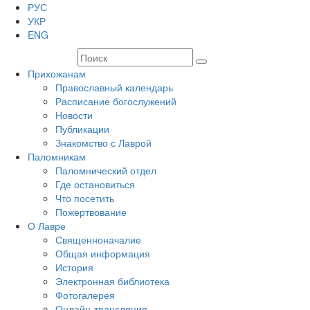
РУС
УКР
ENG
Прихожанам
Православный календарь
Расписание богослужений
Новости
Публикации
Знакомство с Лаврой
Паломникам
Паломнический отдел
Где остановиться
Что посетить
Пожертвование
О Лавре
Священноначалие
Общая информация
История
Электронная библиотека
Фотогалерея
Онлайн-трансляция