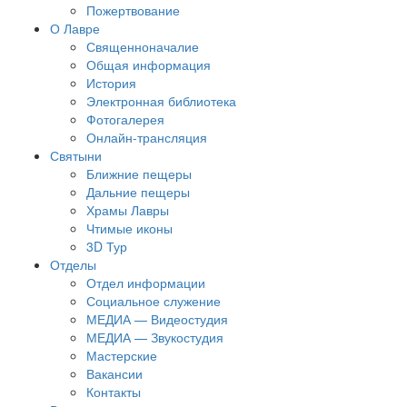
Пожертвование
О Лавре
Священноначалие
Общая информация
История
Электронная библиотека
Фотогалерея
Онлайн-трансляция
Святыни
Ближние пещеры
Дальние пещеры
Храмы Лавры
Чтимые иконы
3D Тур
Отделы
Отдел информации
Социальное служение
МЕДИА — Видеостудия
МЕДИА — Звукостудия
Мастерские
Вакансии
Контакты