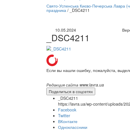
нлайн трансляция |
12 сентября
Свято-Успенська Києво-Печерська Лавра (
праздника
/
_DSC4211
Название трансляции
10.05.2024
Вер
_DSC4211
Если вы нашли ошибку, пожалуйста, выдел
Редакция сайта www.lavra.ua
Поделиться в соцсетях
_DSC4211
https://lavra.ua/wp-content/uploads/
Facebook
Twitter
ВКонтакте
Одноклассники