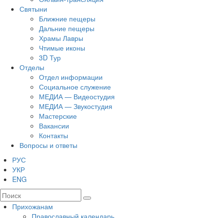
Святыни
Ближние пещеры
Дальние пещеры
Храмы Лавры
Чтимые иконы
3D Тур
Отделы
Отдел информации
Социальное служение
МЕДИА — Видеостудия
МЕДИА — Звукостудия
Мастерские
Вакансии
Контакты
Вопросы и ответы
РУС
УКР
ENG
Прихожанам
Православный календарь