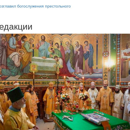
озглавил богослужения престольного
едакции
Веб-камеры
ие трансляции
ие трансляции
ие трансляции
ие трансляции
ие трансляции
ие трансляции
ие трансляции
ие трансляции