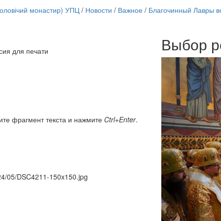
чоловічий монастир) УПЦ
/
Новости
/
Важное
/
Благочинный Лавры в
Выбор р
Онлайн трансляции
сия для печати
12 сентября 2015
Назван
12 сентября 2015
Назван
12 сентября 2015
Назван
12 сентября 2015
Назван
12 сентября 2015
Назван
12 сентября 2015
Назван
12 сентября 2015
Назван
ите фрагмент текста и нажмите
Ctrl+Enter
.
12 сентября 2015
Назван
Перейти к архиву
2024/05/DSC4211-150x150.jpg