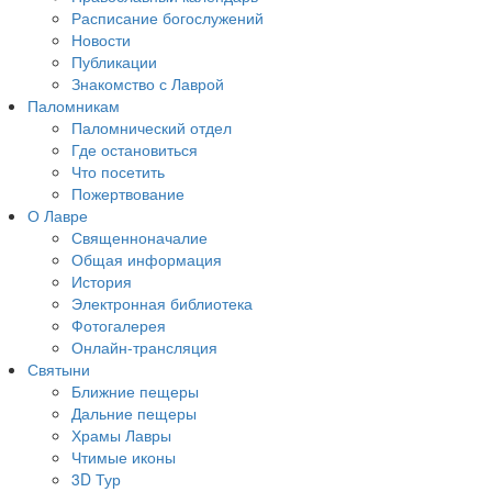
Расписание богослужений
Новости
Публикации
Знакомство с Лаврой
Паломникам
Паломнический отдел
Где остановиться
Что посетить
Пожертвование
О Лавре
Священноначалие
Общая информация
История
Электронная библиотека
Фотогалерея
Онлайн-трансляция
Святыни
Ближние пещеры
Дальние пещеры
Храмы Лавры
Чтимые иконы
3D Тур