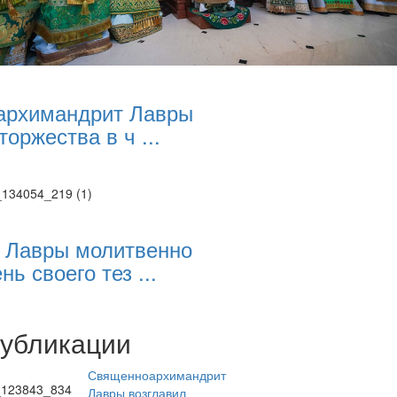
архимандрит Лавры
торжества в ч ...
 Лавры молитвенно
нь своего тез ...
публикации
Священноархимандрит
Лавры возглавил