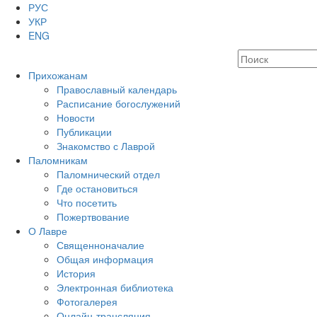
РУС
УКР
ENG
Прихожанам
Православный календарь
Расписание богослужений
Новости
Публикации
Знакомство с Лаврой
Паломникам
Паломнический отдел
Где остановиться
Что посетить
Пожертвование
О Лавре
Священноначалие
Общая информация
История
Электронная библиотека
Фотогалерея
Онлайн-трансляция