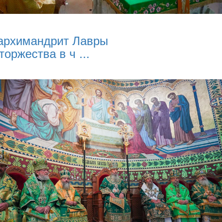
архимандрит Лавры
торжества в ч ...