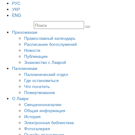
РУС
УКР
ENG
Прихожанам
Православный календарь
Расписание богослужений
Новости
Публикации
Знакомство с Лаврой
Паломникам
Паломнический отдел
Где остановиться
Что посетить
Пожертвование
О Лавре
Священноначалие
Общая информация
История
Электронная библиотека
Фотогалерея
Онлайн-трансляция