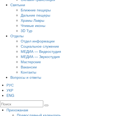
Святыни
Ближние пещеры
Дальние пещеры
Храмы Лавры
Чтимые иконы
3D Тур
Отделы
Отдел информации
Социальное служение
МЕДИА — Видеостудия
МЕДИА — Звукостудия
Мастерские
Вакансии
Контакты
Вопросы и ответы
РУС
УКР
ENG
Прихожанам
Православный календарь