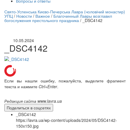
Вопросы и ответы
нлайн трансляция |
12 сентября
Свято-Успенська Києво-Печерська Лавра (чоловічий монастир)
УПЦ
/
Новости
/
Важное
/
Благочинный Лавры возглавил
Название трансляции
богослужения престольного праздника
/
_DSC4142
10.05.2024
_DSC4142
Если вы нашли ошибку, пожалуйста, выделите фрагмент
текста и нажмите
Ctrl+Enter
.
Редакция сайта www.lavra.ua
Поделиться в соцсетях
_DSC4142
https://lavra.ua/wp-content/uploads/2024/05/DSC4142-
150x150.jpg