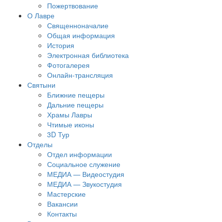
Пожертвование
О Лавре
Священноначалие
Общая информация
История
Электронная библиотека
Фотогалерея
Онлайн-трансляция
Святыни
Ближние пещеры
Дальние пещеры
Храмы Лавры
Чтимые иконы
3D Тур
Отделы
Отдел информации
Социальное служение
МЕДИА — Видеостудия
МЕДИА — Звукостудия
Мастерские
Вакансии
Контакты