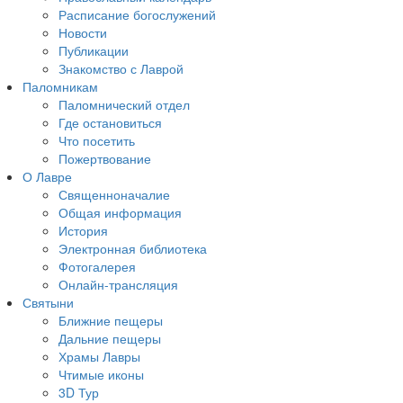
Расписание богослужений
Новости
Публикации
Знакомство с Лаврой
Паломникам
Паломнический отдел
Где остановиться
Что посетить
Пожертвование
О Лавре
Священноначалие
Общая информация
История
Электронная библиотека
Фотогалерея
Онлайн-трансляция
Святыни
Ближние пещеры
Дальние пещеры
Храмы Лавры
Чтимые иконы
3D Тур