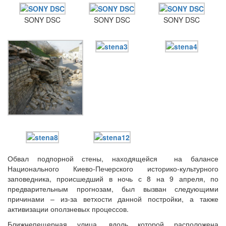
SONY DSC
SONY DSC
SONY DSC
Онлайн трансляции
Веб-камеры
12 сентября 2015
Название трансляции
12 сентября 2015
Название трансляции
12 сентября 2015
Название трансляции
12 сентября 2015
Название трансляции
12 сентября 2015
Название трансляции
12 сентября 2015
Название трансляции
12 сентября 2015
Название трансляции
12 сентября 2015
Название трансляции
Перейти к архиву
Обвал подпорной стены, находящейся на балансе
Национального Киево-Печерского историко-культурного
заповедника, происшедший в ночь с 8 на 9 апреля, по
предварительным прогнозам, был вызван следующими
причинами – из-за ветхости данной постройки, а также
активизации оползневых процессов.
Ближнепещерная улица, вдоль которой расположена