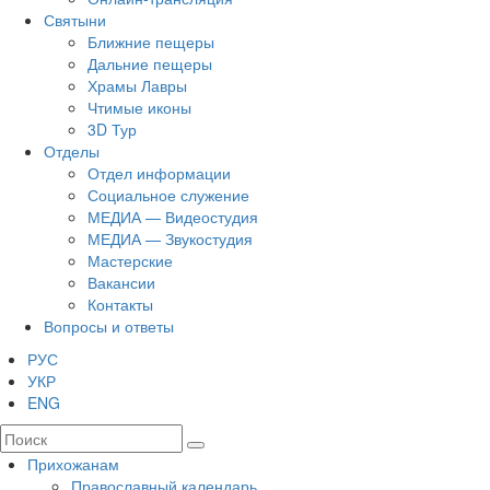
Святыни
Ближние пещеры
Дальние пещеры
Храмы Лавры
Чтимые иконы
3D Тур
Отделы
Отдел информации
Социальное служение
МЕДИА — Видеостудия
МЕДИА — Звукостудия
Мастерские
Вакансии
Контакты
Вопросы и ответы
РУС
УКР
ENG
Прихожанам
Православный календарь