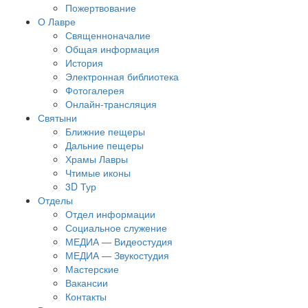
Пожертвование
О Лавре
Священноначалие
Общая информация
История
Электронная библиотека
Фотогалерея
Онлайн-трансляция
Святыни
Ближние пещеры
Дальние пещеры
Храмы Лавры
Чтимые иконы
3D Тур
Отделы
Отдел информации
Социальное служение
МЕДИА — Видеостудия
МЕДИА — Звукостудия
Мастерские
Вакансии
Контакты