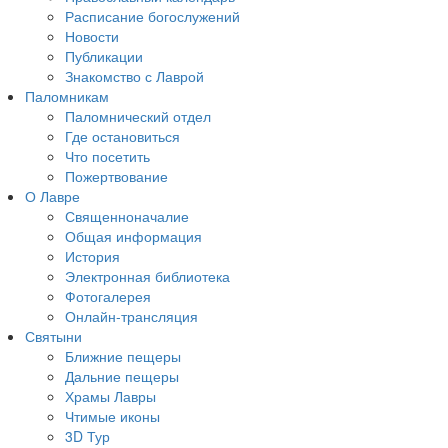
Расписание богослужений
Новости
Публикации
Знакомство с Лаврой
Паломникам
Паломнический отдел
Где остановиться
Что посетить
Пожертвование
О Лавре
Священноначалие
Общая информация
История
Электронная библиотека
Фотогалерея
Онлайн-трансляция
Святыни
Ближние пещеры
Дальние пещеры
Храмы Лавры
Чтимые иконы
3D Тур