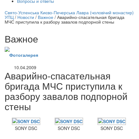
Вопросы и ответы
нлайн трансляция |
12 сентября
Свято-Успенська Києво-Печерська Лавра (чоловічий монастир)
УПЦ
/
Новости
/
Важное
/
Аварийно-спасательная бригада
Название трансляции
МЧС приступила к разбору завалов подпорной стены
Важное
Фотогалерея
10.04.2009
Аварийно-спасательная
бригада МЧС приступила к
разбору завалов подпорной
стены
SONY DSC
SONY DSC
SONY DSC