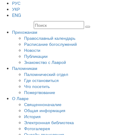
РУС
УКР
ENG
Прихожанам
Православный календарь
Расписание богослужений
Новости
Публикации
Знакомство с Лаврой
Паломникам
Паломнический отдел
Где остановиться
Что посетить
Пожертвование
О Лавре
Священноначалие
Общая информация
История
Электронная библиотека
Фотогалерея
Онлайн-трансляция