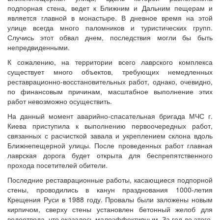
подпорная стена, ведет к Ближним и Дальним пещерам и
является главной в монастыре. В дневное время на этой
улице всегда много паломников и туристических групп.
Случись этот обвал днем, последствия могли бы быть
непредвиденными.
К сожалению, на территории всего лаврского комплекса
существует много объектов, требующих немедленных
реставрационно-восстановительных работ, однако, очевидно,
по финансовым причинам, масштабное выполнение этих
работ невозможно осуществить.
На данный момент аварийно-спасательная бригада МЧС г.
Киева приступила к выполнению первоочередных работ,
связанных с расчисткой завала и укреплением склона вдоль
Ближнепещерной улицы. После проведенных работ главная
лаврская дорога будет открыта для беспрепятственного
прохода посетителей обители.
Последние реставрационные работы, касающиеся подпорной
стены, проводились в канун празднования 1000-летия
Крещения Руси в 1988 году. Провалы были заложены новым
кирпичом, сверху стены установлен бетонный желоб для
водоотвода, что оказалось малоэффективным. За год до этого,