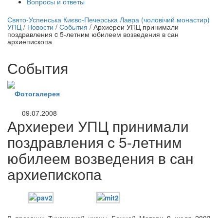
Вопросы и ответы
нлайн трансляция |
12 сентября
Свято-Успенська Києво-Печерська Лавра (чоловічий монастир)
УПЦ
/
Новости
/
События
/
Архиереи УПЦ принимали
Название трансляции
поздравления c 5-летним юбилеем возведения в сан
архиепископа
События
Фотогалерея
09.07.2008
Архиереи УПЦ принимали
поздравления c 5-летним
юбилеем возведения в сан
архиепископа