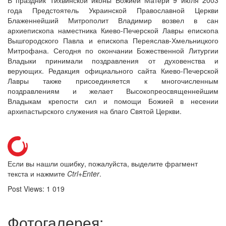
В праздник Тихвинской иконы Божией Матери 9 июля 2003
года Предстоятель Украинской Православной Церкви
Блаженнейший Митрополит Владимир возвел в сан
архиепископа наместника Киево-Печерской Лавры епископа
Вышгородского Павла и епископа Переяслав-Хмельницкого
Онлайн трансляции
Веб-камеры
Митрофана. Сегодня по окончании Божественной Литургии
12 сентября 2015
Название трансляции
Владыки принимали поздравления от духовенства и
12 сентября 2015
Название трансляции
верующих. Редакция официального сайта Киево-Печерской
12 сентября 2015
Название трансляции
Лавры также присоединяется к многочисленным
12 сентября 2015
Название трансляции
поздравлениям и желает Высокопреосвященнейшим
12 сентября 2015
Название трансляции
Владыкам крепости сил и помощи Божией в несении
12 сентября 2015
Название трансляции
архипастырского служения на благо Святой Церкви.
12 сентября 2015
Название трансляции
12 сентября 2015
Название трансляции
Перейти к архиву
Если вы нашли ошибку, пожалуйста, выделите фрагмент
текста и нажмите
Ctrl+Enter
.
Post Views:
1 019
Фотогалерея: