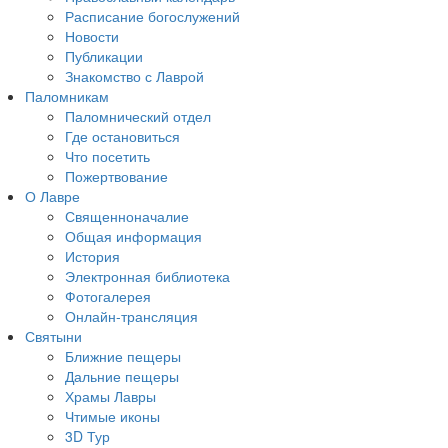
Расписание богослужений
Новости
Публикации
Знакомство с Лаврой
Паломникам
Паломнический отдел
Где остановиться
Что посетить
Пожертвование
О Лавре
Священноначалие
Общая информация
История
Электронная библиотека
Фотогалерея
Онлайн-трансляция
Святыни
Ближние пещеры
Дальние пещеры
Храмы Лавры
Чтимые иконы
3D Тур