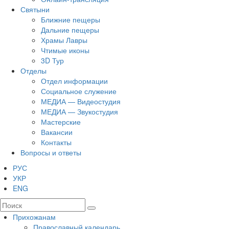
Святыни
Ближние пещеры
Дальние пещеры
Храмы Лавры
Чтимые иконы
3D Тур
Отделы
Отдел информации
Социальное служение
МЕДИА — Видеостудия
МЕДИА — Звукостудия
Мастерские
Вакансии
Контакты
Вопросы и ответы
РУС
УКР
ENG
Прихожанам
Православный календарь