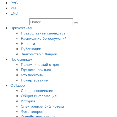
РУС
УКР
ENG
Прихожанам
Православный календарь
Расписание богослужений
Новости
Публикации
Знакомство с Лаврой
Паломникам
Паломнический отдел
Где остановиться
Что посетить
Пожертвование
О Лавре
Священноначалие
Общая информация
История
Электронная библиотека
Фотогалерея
Онлайн-трансляция