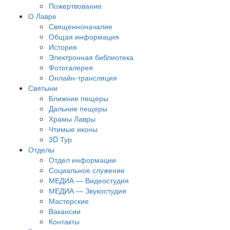
Пожертвование
О Лавре
Священноначалие
Общая информация
История
Электронная библиотека
Фотогалерея
Онлайн-трансляция
Святыни
Ближние пещеры
Дальние пещеры
Храмы Лавры
Чтимые иконы
3D Тур
Отделы
Отдел информации
Социальное служение
МЕДИА — Видеостудия
МЕДИА — Звукостудия
Мастерские
Вакансии
Контакты