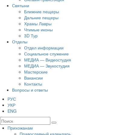
Святыни
Ближние пещеры
Дальние пещеры
Храмы Лавры
Чтимые иконы
3D Тур
Отделы
Отдел информации
Социальное служение
МЕДИА — Видеостудия
МЕДИА — Звукостудия
Мастерские
Вакансии
Контакты
Вопросы и ответы
РУС
УКР
ENG
Прихожанам
Православный календарь