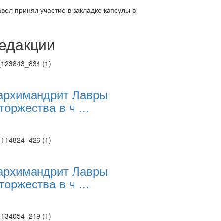
вел принял участие в закладке капсулы в
едакции
Веб-камеры
ие трансляции
ие трансляции
ие трансляции
ие трансляции
архимандрит Лавры
ие трансляции
торжества в ч ...
ие трансляции
ие трансляции
ие трансляции
архимандрит Лавры
торжества в ч ...