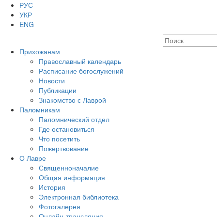
РУС
УКР
ENG
Прихожанам
Православный календарь
Расписание богослужений
Новости
Публикации
Знакомство с Лаврой
Паломникам
Паломнический отдел
Где остановиться
Что посетить
Пожертвование
О Лавре
Священноначалие
Общая информация
История
Электронная библиотека
Фотогалерея
Онлайн-трансляция