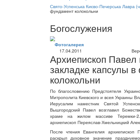
нлайн трансляция |
12 сентября
Свято-Успенська Києво-Печерська Лавра (
фундамент колокольни
Название трансляции
Богослужения
Фотогалерея
17.04.2011
Вер
Архиепископ Павел 
закладке капсулы в
колокольни
По благословению Предстоятеля Украин
Митрополита Киевского и всея Украины Вл
Иерусалим наместник Святой Успенск
Вышгородский Павел возглавил Божест
храме на жилом массиве Теремки-2.
архиепископ Переяслав-Хмельницкий Алекс
После чтения Евангелия архиепископ П
раскрыл духовное значение празднуем