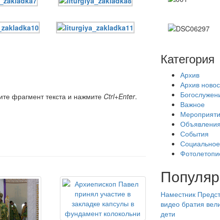
Категория
Архив
Архив новос
Богослужен
ите фрагмент текста и нажмите
Ctrl+Enter
.
Важное
Мероприят
Объявлени
События
Социальное
Фотолетопи
Популяр
Наместник
Предст
видео
братия
вел
дети