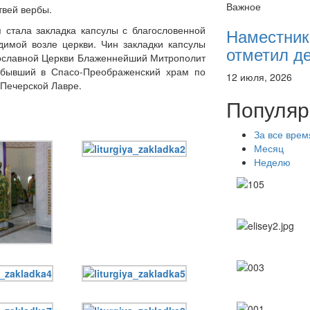
Важное
твей вербы.
 стала закладка капсулы с благословенной
Наместник
димой возле церкви. Чин закладки капсулы
отметил де
вославной Церкви Блаженнейший Митрополит
ибывший в Спасо-Преображенский храм по
12 июля, 2026
-Печерской Лавре.
Популяр
За все врем
Месяц
Неделю