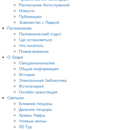
Расписание богослужений
Новости
Публикации
Знакомство с Лаврой
Паломникам
Паломнический отдел
Где остановиться
Что посетить
Пожертвование
О Лавре
Священноначалие
Общая информация
История
Электронная библиотека
Фотогалерея
Онлайн-трансляция
Святыни
Ближние пещеры
Дальние пещеры
Храмы Лавры
Чтимые иконы
3D Тур