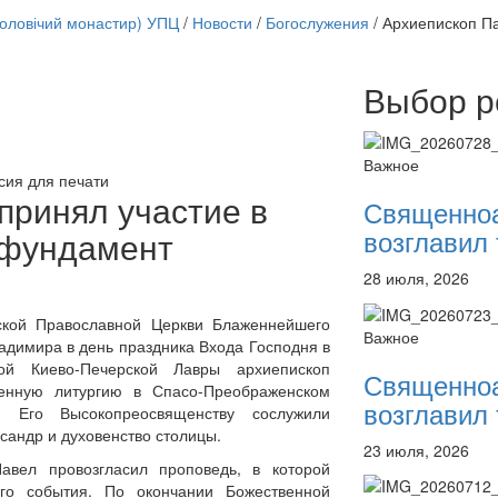
чоловічий монастир) УПЦ
/
Новости
/
Богослужения
/
Архиепископ Па
Выбор р
Онлайн трансляции
12 сентября 2015
Назван
12 сентября 2015
Назван
Важное
12 сентября 2015
Назван
сия для печати
12 сентября 2015
Назван
принял участие в
Священно
12 сентября 2015
Назван
возглавил 
 фундамент
12 сентября 2015
Назван
12 сентября 2015
Назван
28 июля, 2026
12 сентября 2015
Назван
Перейти к архиву
ской Православной Церкви Блаженнейшего
Важное
адимира в день праздника Входа Господня в
ой Киево-Печерской Лавры архиепископ
Священно
венную литургию в Спасо-Преображенском
возглавил 
 Его Высокопреосвященству сослужили
андр и духовенство столицы.
23 июля, 2026
авел провозгласил проповедь, в которой
ого события. По окончании Божественной