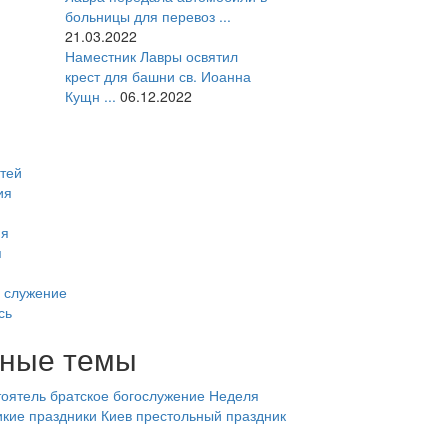
больницы для перевоз ...
21.03.2022
Наместник Лавры освятил
крест для башни св. Иоанна
Кущн ...
06.12.2022
тей
ия
ия
я
 служение
сь
ные темы
оятель
братское богослужение
Неделя
икие праздники
Киев
престольный праздник