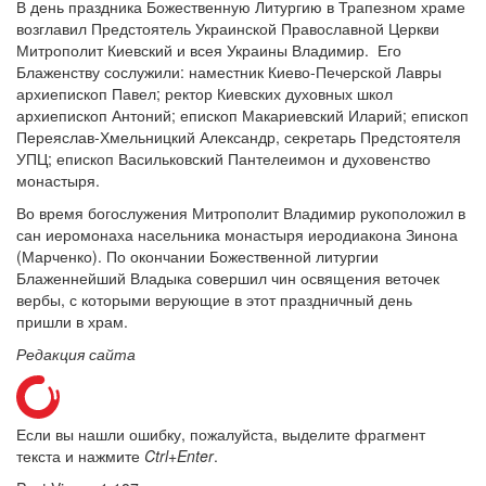
В день праздника Божественную Литургию в Трапезном храме
возглавил Предстоятель Украинской Православной Церкви
Митрополит Киевский и всея Украины Владимир. Его
Блаженству сослужили: наместник Киево-Печерской Лавры
архиепископ Павел; ректор Киевских духовных школ
Онлайн трансляции
Веб-камеры
архиепископ Антоний; епископ Макариевский Иларий; епископ
12 сентября 2015
Название трансляции
Переяслав-Хмельницкий Александр, секретарь Предстоятеля
12 сентября 2015
Название трансляции
УПЦ; епископ Васильковский Пантелеимон и духовенство
12 сентября 2015
Название трансляции
монастыря.
12 сентября 2015
Название трансляции
12 сентября 2015
Название трансляции
Во время богослужения Митрополит Владимир рукоположил в
12 сентября 2015
Название трансляции
сан иеромонаха насельника монастыря иеродиакона Зинона
12 сентября 2015
Название трансляции
(Марченко). По окончании Божественной литургии
12 сентября 2015
Название трансляции
Блаженнейший Владыка совершил чин освящения веточек
вербы, с которыми верующие в этот праздничный день
Перейти к архиву
пришли в храм.
Редакция сайта
Если вы нашли ошибку, пожалуйста, выделите фрагмент
текста и нажмите
Ctrl+Enter
.