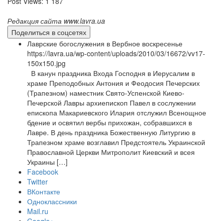
Post Views:
1 187
Редакция сайта www.lavra.ua
Поделиться в соцсетях
Лаврские богослужения в Вербное воскресенье
https://lavra.ua/wp-content/uploads/2010/03/16672/vv17-
150x150.jpg
В канун праздника Входа Господня в Иерусалим в
храме Преподобных Антония и Феодосия Печерских
(Трапезном) наместник Свято-Успенской Киево-
Печерской Лавры архиепископ Павел в сослужении
епископа Макариевского Илария отслужил Всенощное
бдение и освятил вербы прихожан, собравшихся в
Лавре. В день праздника Божественную Литургию в
Трапезном храме возглавил Предстоятель Украинской
Православной Церкви Митрополит Киевский и всея
Украины […]
Facebook
Twitter
ВКонтакте
Одноклассники
Mail.ru