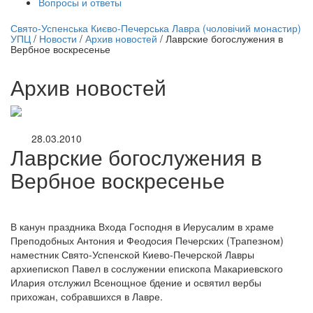
Вопросы и ответы
нлайн трансляция |
12 сентября
Свято-Успенська Києво-Печерська Лавра (чоловічий монастир)
УПЦ
/
Новости
/
Архив новостей
/
Лаврские богослужения в
Название трансляции
Вербное воскресенье
Архив новостей
28.03.2010
Лаврские богослужения в
Вербное воскресенье
В канун праздника Входа Господня в Иерусалим в храме
Преподобных Антония и Феодосия Печерских (Трапезном)
наместник Свято-Успенской Киево-Печерской Лавры
архиепископ Павел в сослужении епископа Макариевского
Илария отслужил Всенощное бдение и освятил вербы
прихожан, собравшихся в Лавре.