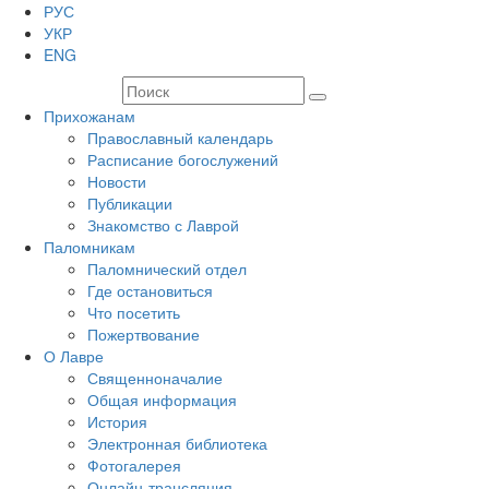
РУС
УКР
ENG
Прихожанам
Православный календарь
Расписание богослужений
Новости
Публикации
Знакомство с Лаврой
Паломникам
Паломнический отдел
Где остановиться
Что посетить
Пожертвование
О Лавре
Священноначалие
Общая информация
История
Электронная библиотека
Фотогалерея
Онлайн-трансляция