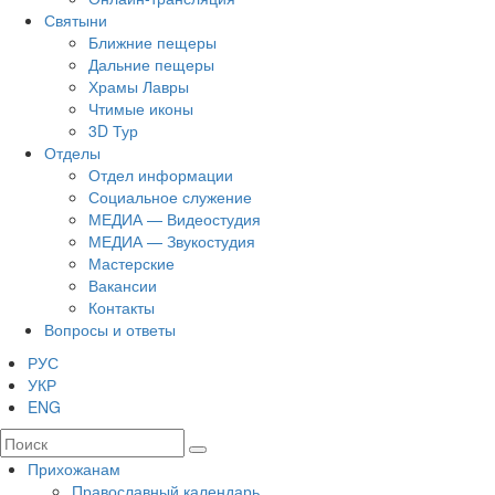
Святыни
Ближние пещеры
Дальние пещеры
Храмы Лавры
Чтимые иконы
3D Тур
Отделы
Отдел информации
Социальное служение
МЕДИА — Видеостудия
МЕДИА — Звукостудия
Мастерские
Вакансии
Контакты
Вопросы и ответы
РУС
УКР
ENG
Прихожанам
Православный календарь