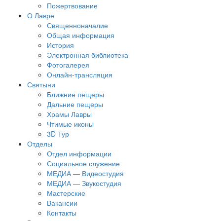
Пожертвование
О Лавре
Священноначалие
Общая информация
История
Электронная библиотека
Фотогалерея
Онлайн-трансляция
Святыни
Ближние пещеры
Дальние пещеры
Храмы Лавры
Чтимые иконы
3D Тур
Отделы
Отдел информации
Социальное служение
МЕДИА — Видеостудия
МЕДИА — Звукостудия
Мастерские
Вакансии
Контакты