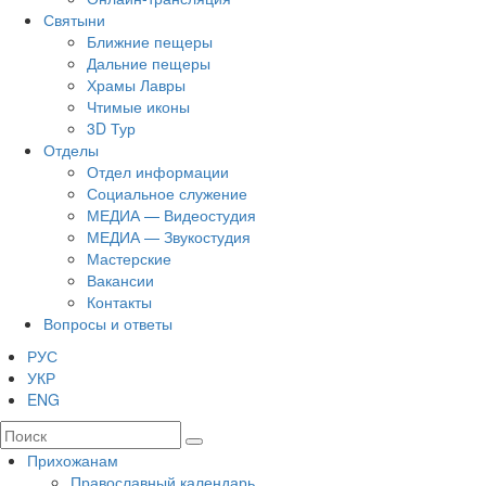
Святыни
Ближние пещеры
Дальние пещеры
Храмы Лавры
Чтимые иконы
3D Тур
Отделы
Отдел информации
Социальное служение
МЕДИА — Видеостудия
МЕДИА — Звукостудия
Мастерские
Вакансии
Контакты
Вопросы и ответы
РУС
УКР
ENG
Прихожанам
Православный календарь