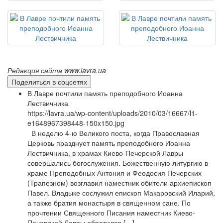
Редакция сайта www.lavra.ua
Поделиться в соцсетях
В Лавре почтили память преподобного Иоанна
Лествичника
https://lavra.ua/wp-content/uploads/2010/03/16667/l1-
e1648967398448-150x150.jpg
В неделю 4-ю Великого поста, когда Православная
Церковь празднует память преподобного Иоанна
Лествичника, в храмах Киево-Печерской Лавры
совершались богослужения. Божественную литургию в
храме Преподобных Антония и Феодосия Печерских
(Трапезном) возглавил наместник обители архиепископ
Павел. Владыке сослужил епископ Макаровский Иларий,
а также братия монастыря в священном сане. По
прочтении Священного Писания наместник Киево-
Печерской Лавры обратился […]