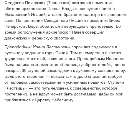
Феодосия Печерских (Трапезном) возглавил наместник
обители архиепископ Павел. Владыке сослужил епископ
Макаровский Иларий, а также братия монастыря в священном
сане. По прочтении Священного Писания наместник Киево-
Онлайн трансляции
Печерской Лавры обратился к верующим с проповедью. Во
Веб-камеры
время богослужения архиепископ Павел совершил
12 сентября 2015
Название трансляции
диаконскую и иерейскую хиротонии.
12 сентября 2015
Название трансляции
12 сентября 2015
Название трансляции
Преподобный Иоанн Лествичник
сорок лет подвизался в
12 сентября 2015
Название трансляции
пустыне у подножия горы Синай. Там он смиренно и кротко
12 сентября 2015
Название трансляции
трудился с молитвой, сочиняя книги. Преподобным Иоанном
12 сентября 2015
Название трансляции
была написана знаменитая «Лествица добродетелей», где он
12 сентября 2015
Название трансляции
раскрыл 30 ступеней восхождения к духовному совершенству.
12 сентября 2015
Название трансляции
Цель этого творения — показать, что дело спасения требует
Перейти к архиву
от человека самоотвержения и усиленных подвигов. Ступени
«Лествицы» — это путь человека к совершенству, которое
постепенно, а не вдруг может быть достигаемо, дабы он мог
приблизиться к Царству Небесному.