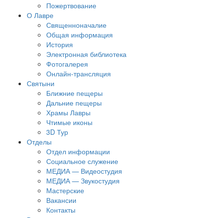
Пожертвование
О Лавре
Священноначалие
Общая информация
История
Электронная библиотека
Фотогалерея
Онлайн-трансляция
Святыни
Ближние пещеры
Дальние пещеры
Храмы Лавры
Чтимые иконы
3D Тур
Отделы
Отдел информации
Социальное служение
МЕДИА — Видеостудия
МЕДИА — Звукостудия
Мастерские
Вакансии
Контакты