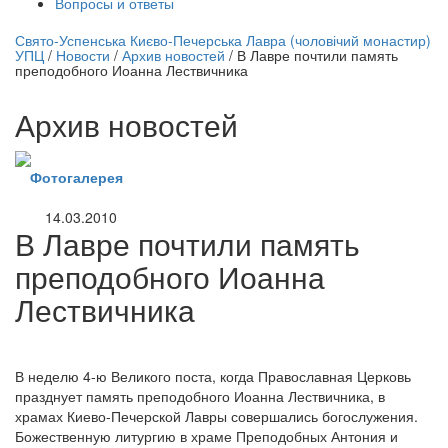
Вопросы и ответы
нлайн трансляция |
12 сентября
Свято-Успенська Києво-Печерська Лавра (чоловічий монастир)
УПЦ
/
Новости
/
Архив новостей
/
В Лавре почтили память
Название трансляции
преподобного Иоанна Лествичника
Архив новостей
Фотогалерея
14.03.2010
В Лавре почтили память
преподобного Иоанна
Лествичника
В неделю 4-ю Великого поста, когда Православная Церковь
празднует память преподобного Иоанна Лествичника, в
храмах Киево-Печерской Лавры совершались богослужения.
Божественную литургию в храме Преподобных Антония и