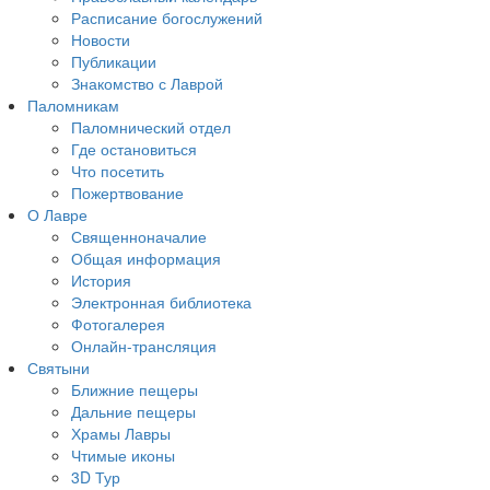
Расписание богослужений
Новости
Публикации
Знакомство с Лаврой
Паломникам
Паломнический отдел
Где остановиться
Что посетить
Пожертвование
О Лавре
Священноначалие
Общая информация
История
Электронная библиотека
Фотогалерея
Онлайн-трансляция
Святыни
Ближние пещеры
Дальние пещеры
Храмы Лавры
Чтимые иконы
3D Тур