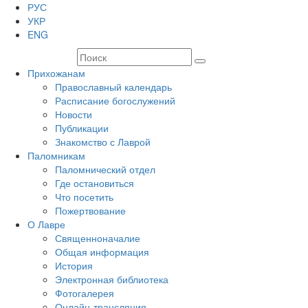
РУС
УКР
ENG
Прихожанам
Православный календарь
Расписание богослужений
Новости
Публикации
Знакомство с Лаврой
Паломникам
Паломнический отдел
Где остановиться
Что посетить
Пожертвование
О Лавре
Священноначалие
Общая информация
История
Электронная библиотека
Фотогалерея
Онлайн-трансляция