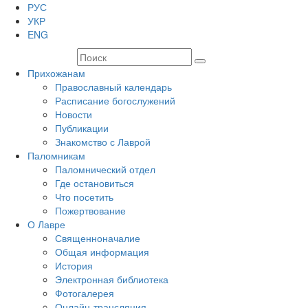
РУС
УКР
ENG
Прихожанам
Православный календарь
Расписание богослужений
Новости
Публикации
Знакомство с Лаврой
Паломникам
Паломнический отдел
Где остановиться
Что посетить
Пожертвование
О Лавре
Священноначалие
Общая информация
История
Электронная библиотека
Фотогалерея
Онлайн-трансляция