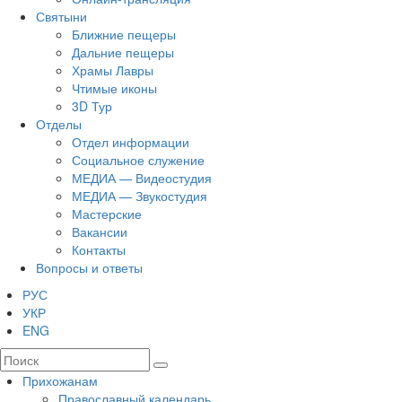
Святыни
Ближние пещеры
Дальние пещеры
Храмы Лавры
Чтимые иконы
3D Тур
Отделы
Отдел информации
Социальное служение
МЕДИА — Видеостудия
МЕДИА — Звукостудия
Мастерские
Вакансии
Контакты
Вопросы и ответы
РУС
УКР
ENG
Прихожанам
Православный календарь