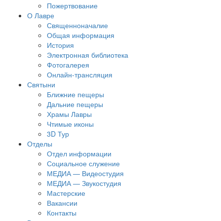
Пожертвование
О Лавре
Священноначалие
Общая информация
История
Электронная библиотека
Фотогалерея
Онлайн-трансляция
Святыни
Ближние пещеры
Дальние пещеры
Храмы Лавры
Чтимые иконы
3D Тур
Отделы
Отдел информации
Социальное служение
МЕДИА — Видеостудия
МЕДИА — Звукостудия
Мастерские
Вакансии
Контакты