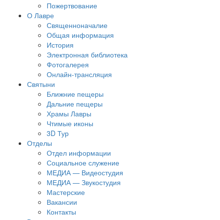
Пожертвование
О Лавре
Священноначалие
Общая информация
История
Электронная библиотека
Фотогалерея
Онлайн-трансляция
Святыни
Ближние пещеры
Дальние пещеры
Храмы Лавры
Чтимые иконы
3D Тур
Отделы
Отдел информации
Социальное служение
МЕДИА — Видеостудия
МЕДИА — Звукостудия
Мастерские
Вакансии
Контакты