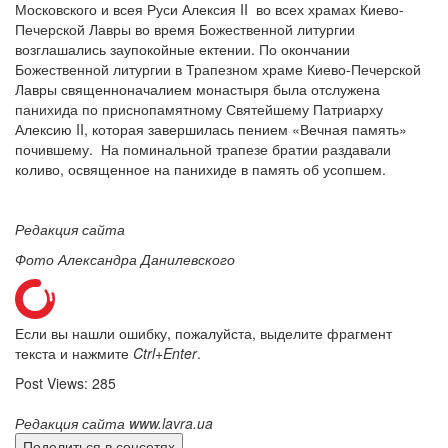
Московского и всея Руси Алексия II во всех храмах Киево-
Печерской Лавры во время Божественной литургии
возглашались заупокойные ектении. По окончании
Божественной литургии в Трапезном храме Киево-Печерской
Онлайн трансляции
Веб-камеры
Лавры священноначалием монастыря была отслужена
12 сентября 2015
Название трансляции
панихида по приснопамятному Святейшему Патриарху
12 сентября 2015
Название трансляции
Алексию II, которая завершилась пением «Вечная память»
12 сентября 2015
Название трансляции
почившему. На поминальной трапезе братии раздавали
12 сентября 2015
Название трансляции
коливо, освященное на панихиде в память об усопшем.
12 сентября 2015
Название трансляции
12 сентября 2015
Название трансляции
12 сентября 2015
Название трансляции
Редакция сайта
12 сентября 2015
Название трансляции
Фото Александра Данилевского
Перейти к архиву
Если вы нашли ошибку, пожалуйста, выделите фрагмент
текста и нажмите
Ctrl+Enter
.
Post Views:
285
Редакция сайта www.lavra.ua
Поделиться в соцсетях