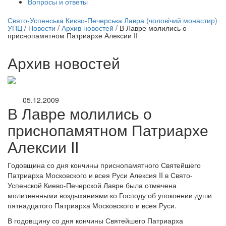
Вопросы и ответы
нлайн трансляция |
12 сентября
Свято-Успенська Києво-Печерська Лавра (чоловічий монастир)
УПЦ
/
Новости
/
Архив новостей
/
В Лавре молились о
Название трансляции
приснопамятном Патриархе Алексии II
Архив новостей
05.12.2009
В Лавре молились о
приснопамятном Патриархе
Алексии II
Годовщина со дня кончины приснопамятного Святейшего
Патриарха Московского и всея Руси Алексия II в Свято-
Успенской Киево-Печерской Лавре была отмечена
молитвенными воздыханиями ко Господу об упокоении души
пятнадцатого Патриарха Московского и всея Руси.
В годовщину со дня кончины Святейшего Патриарха