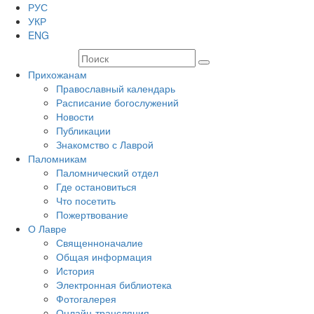
РУС
УКР
ENG
Прихожанам
Православный календарь
Расписание богослужений
Новости
Публикации
Знакомство с Лаврой
Паломникам
Паломнический отдел
Где остановиться
Что посетить
Пожертвование
О Лавре
Священноначалие
Общая информация
История
Электронная библиотека
Фотогалерея
Онлайн-трансляция