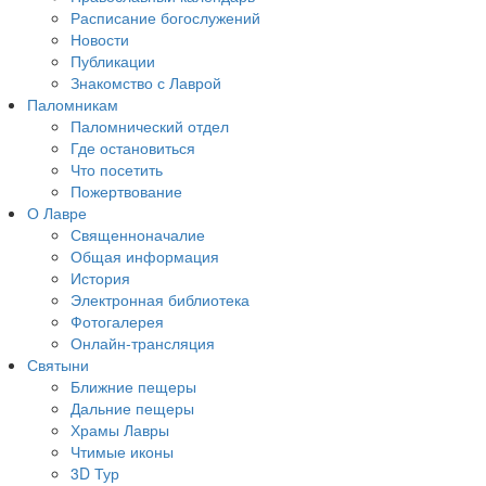
Расписание богослужений
Новости
Публикации
Знакомство с Лаврой
Паломникам
Паломнический отдел
Где остановиться
Что посетить
Пожертвование
О Лавре
Священноначалие
Общая информация
История
Электронная библиотека
Фотогалерея
Онлайн-трансляция
Святыни
Ближние пещеры
Дальние пещеры
Храмы Лавры
Чтимые иконы
3D Тур