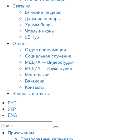
Святыни
Ближние пещеры
Дальние пещеры
Храмы Лавры
Чтимые иконы
3D Тур
Отделы
Отдел информации
Социальное служение
МЕДИА — Видеостудия
МЕДИА — Звукостудия
Мастерские
Вакансии
Контакты
Вопросы и ответы
РУС
УКР
ENG
Прихожанам
Православный календарь