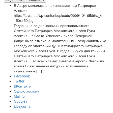
В Лавре молились о приснопамятном Патриархе
Алексии II
https://lavra.ua/wp-content/uploads/2009/12/16586/x_41-
150x150.jpg
Годовщина со дня кончины приснопамятного
Святейшего Патриарха Московского и всея Руси
Алексия II в Свято-Успенской Киево-Печерской
Лавре была отмечена молитвенными воздыханиями ко
Господу об упокоении души пятнадцатого Патриарха
Московского и всея Руси. В годовщину со дня кончины
Святейшего Патриарха Московского и всея Руси
Алексия II во всех храмах Киево-Печерской Лавры во
время Божественной литургии возглашались
заупокойные […]
Facebook
Twitter
ВКонтакте
Одноклассники
Mail.ru
Google+
Livejournal