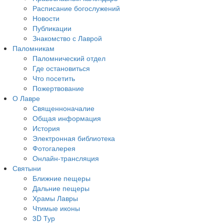
Расписание богослужений
Новости
Публикации
Знакомство с Лаврой
Паломникам
Паломнический отдел
Где остановиться
Что посетить
Пожертвование
О Лавре
Священноначалие
Общая информация
История
Электронная библиотека
Фотогалерея
Онлайн-трансляция
Святыни
Ближние пещеры
Дальние пещеры
Храмы Лавры
Чтимые иконы
3D Тур