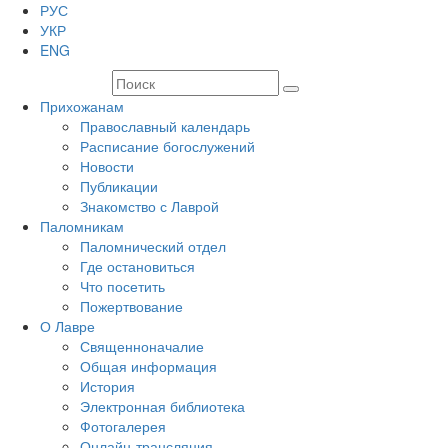
РУС
УКР
ENG
Прихожанам
Православный календарь
Расписание богослужений
Новости
Публикации
Знакомство с Лаврой
Паломникам
Паломнический отдел
Где остановиться
Что посетить
Пожертвование
О Лавре
Священноначалие
Общая информация
История
Электронная библиотека
Фотогалерея
Онлайн-трансляция