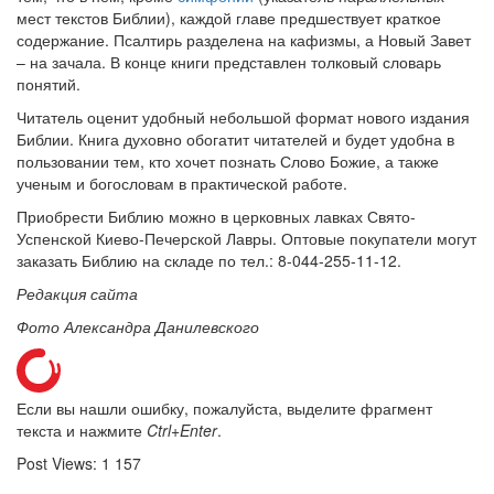
мест текстов Библии), каждой главе предшествует краткое
содержание. Псалтирь разделена на кафизмы, а Новый Завет
– на зачала. В конце книги представлен толковый словарь
понятий.
Онлайн трансляции
Веб-камеры
Читатель оценит удобный небольшой формат нового издания
12 сентября 2015
Название трансляции
Библии. Книга духовно обогатит читателей и будет удобна в
12 сентября 2015
Название трансляции
пользовании тем, кто хочет познать Слово Божие, а также
12 сентября 2015
Название трансляции
ученым и богословам в практической работе.
12 сентября 2015
Название трансляции
12 сентября 2015
Название трансляции
Приобрести Библию можно в церковных лавках Свято-
12 сентября 2015
Название трансляции
Успенской Киево-Печерской Лавры. Оптовые покупатели могут
12 сентября 2015
Название трансляции
заказать Библию на складе по тел.: 8-044-255-11-12.
12 сентября 2015
Название трансляции
Редакция сайта
Перейти к архиву
Фото Александра Данилевского
Если вы нашли ошибку, пожалуйста, выделите фрагмент
текста и нажмите
Ctrl+Enter
.
Post Views:
1 157