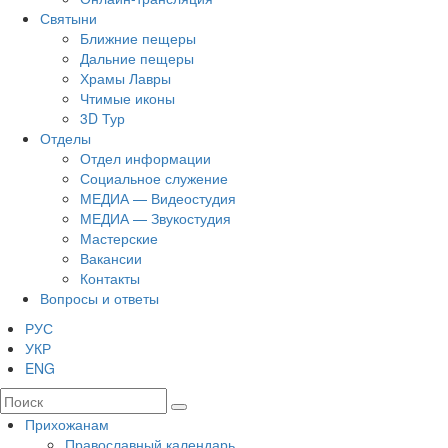
Святыни
Ближние пещеры
Дальние пещеры
Храмы Лавры
Чтимые иконы
3D Тур
Отделы
Отдел информации
Социальное служение
МЕДИА — Видеостудия
МЕДИА — Звукостудия
Мастерские
Вакансии
Контакты
Вопросы и ответы
РУС
УКР
ENG
Прихожанам
Православный календарь