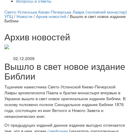
Вопросы и ответы
нлайн трансляция |
12 сентября
Свято-Успенська Києво-Печерська Лавра (чоловічий монастир)
УПЦ
/
Новости
/
Архив новостей
/
Вышло в свет новое издание
Название трансляции
Библии
Архив новостей
02.12.2009
Вышло в свет новое издание
Библии
Тщанием наместника Свято-Успенской Киево-Печерской
Лавры архиепископа Павла и братии монастыря впервые в
Украине вышло в свет новое оригинальное издание Библии. В
основу положено полное Синодальное издание Библии 1876
года, состоящее из книг Ветхого и Нового Завета и
неканонических книг.
От предыдущих изданий данное издание выгодно отличается
тем, что в нем, кроме
симфонии
(указатель параллельных