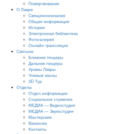
Пожертвование
О Лавре
Священноначалие
Общая информация
История
Электронная библиотека
Фотогалерея
Онлайн-трансляция
Святыни
Ближние пещеры
Дальние пещеры
Храмы Лавры
Чтимые иконы
3D Тур
Отделы
Отдел информации
Социальное служение
МЕДИА — Видеостудия
МЕДИА — Звукостудия
Мастерские
Вакансии
Контакты