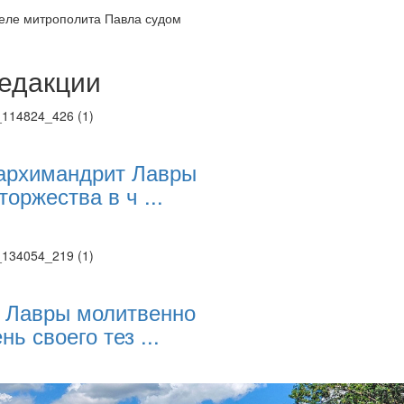
деле митрополита Павла судом
едакции
Веб-камеры
ие трансляции
ие трансляции
ие трансляции
ие трансляции
архимандрит Лавры
ие трансляции
торжества в ч ...
ие трансляции
ие трансляции
ие трансляции
 Лавры молитвенно
нь своего тез ...