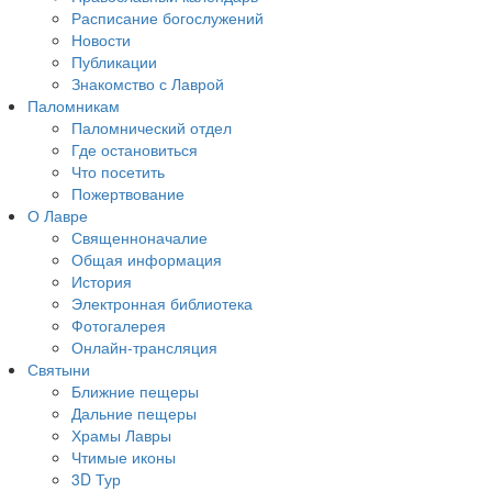
Расписание богослужений
Новости
Публикации
Знакомство с Лаврой
Паломникам
Паломнический отдел
Где остановиться
Что посетить
Пожертвование
О Лавре
Священноначалие
Общая информация
История
Электронная библиотека
Фотогалерея
Онлайн-трансляция
Святыни
Ближние пещеры
Дальние пещеры
Храмы Лавры
Чтимые иконы
3D Тур