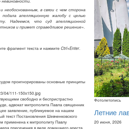
ю невиновности.
и необоснованным, в связи с чем сторона
д подала апелляционную жалобу с целью
ту. Надеемся, что суд апелляционной
тников и примет справедливое решение».
ите фрагмент текста и нажмите
Ctrl+Enter
.
 судом проигнорированы основные принципы
023/04/111-150x150.jpg
ствующими свободно и беспристрастно
Фотолетопись
уде, адвокат митрополита Павла священник
Летние ла
щее заявление, публикуемое на нашем
ый текст Постановления Шевченковского
20 июня, 2026
ым применена к митрополиту Павлу
мера пресечения в виде домашнего ареста