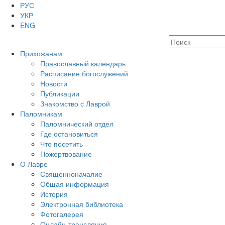
РУС
УКР
ENG
Прихожанам
Православный календарь
Расписание богослужений
Новости
Публикации
Знакомство с Лаврой
Паломникам
Паломнический отдел
Где остановиться
Что посетить
Пожертвование
О Лавре
Священноначалие
Общая информация
История
Электронная библиотека
Фотогалерея
Онлайн-трансляция