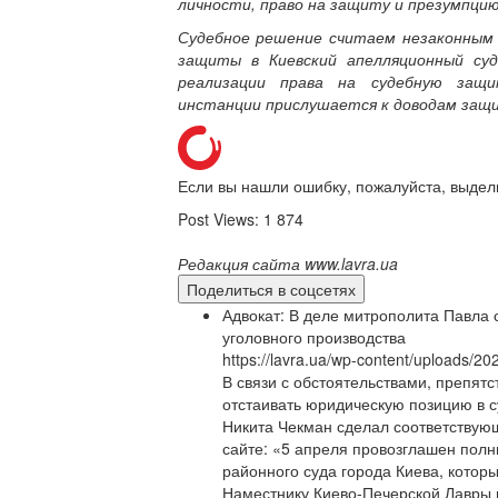
личности, право на защиту и презумпци
Судебное решение считаем незаконным 
защиты в Киевский апелляционный су
реализации права на судебную защи
инстанции прислушается к доводам защи
Если вы нашли ошибку, пожалуйста, выдел
Post Views:
1 874
Редакция сайта www.lavra.ua
Поделиться в соцсетях
Адвокат: В деле митрополита Павла
уголовного производства
https://lavra.ua/wp-content/uploads/2
В связи с обстоятельствами, препят
отстаивать юридическую позицию в с
Никита Чекман сделал соответствую
сайте: «5 апреля провозглашен полн
районного суда города Киева, котор
Наместнику Киево-Печерской Лавры 