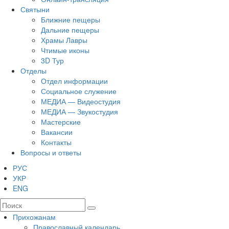
Святыни
Ближние пещеры
Дальние пещеры
Храмы Лавры
Чтимые иконы
3D Тур
Отделы
Отдел информации
Социальное служение
МЕДИА — Видеостудия
МЕДИА — Звукостудия
Мастерские
Вакансии
Контакты
Вопросы и ответы
РУС
УКР
ENG
Прихожанам
Православный календарь