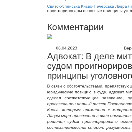
нлайн трансляция |
12 сентября
Свято-Успенська Києво-Печерська Лавра (
проигнорированы основные принципы угол
Название трансляции
Комментарии
06.04.2023
Вер
Адвокат: В деле ми
судом проигнориро
принципы уголовног
В связи с обстоятельствами, препятствую
юридическую позицию в суде, адвокат м
сделал соответствующее заявление, 
провозглашен полный текст Постановлен
Киева, которым применена к митропо
Лавры мера пресечения в виде домашнег
решения судом проигнорированы основ
состязательность сторон, разумность 