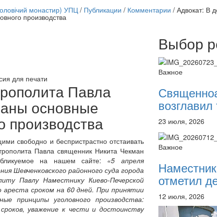
чоловічий монастир) УПЦ
/
Публикации
/
Комментарии
/
Адвокат: В 
овного производства
Выбор р
Онлайн трансляции
12 сентября 2015
Назван
12 сентября 2015
Назван
Важное
12 сентября 2015
Назван
сия для печати
12 сентября 2015
Назван
трополита Павла
Священно
12 сентября 2015
Назван
возглавил 
ваны основные
12 сентября 2015
Назван
12 сентября 2015
Назван
о производства
23 июля, 2026
12 сентября 2015
Назван
Перейти к архиву
щими свободно и беспристрастно отстаивать
Важное
итрополита Павла священник Никита Чекман
публикуемое на нашем сайте:
«5 апреля
Наместник
ия Шевченковского районного суда города
отметил де
литу Павлу Наместнику Киево-Печерской
о ареста сроком на 60 дней. При принятии
12 июля, 2026
ные принципы уголовного производства:
сроков, уважение к чести и достоинству