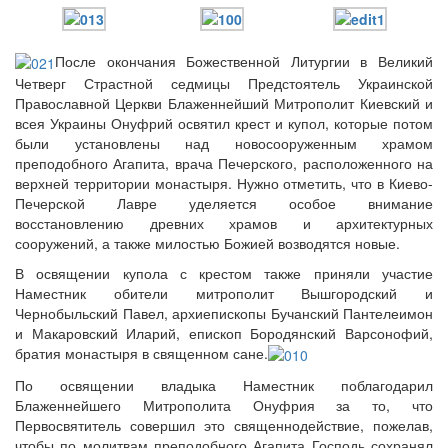
После окончания Божественной Литургии в Великий
Четверг Страстной седмицы Предстоятель Украинской
Онлайн трансляции
Веб-камеры
Православной Церкви Блаженнейший Митрополит Киевский и
12 сентября 2015
Название трансляции
всея Украины Онуфрий освятил крест и купол, которые потом
12 сентября 2015
Название трансляции
были установлены над новосооруженным храмом
12 сентября 2015
Название трансляции
преподобного Агапита, врача Печерского, расположенного на
12 сентября 2015
Название трансляции
верхней территории монастыря. Нужно отметить, что в Киево-
12 сентября 2015
Название трансляции
Печерской Лавре уделяется особое внимание
12 сентября 2015
Название трансляции
восстановлению древних храмов и архитектурных
12 сентября 2015
Название трансляции
сооружений, а также милостью Божией возводятся новые.
12 сентября 2015
Название трансляции
В освящении купола с крестом также приняли участие
Перейти к архиву
Наместник обители митрополит Вышгородский и
Чернобыльский Павел, архиепископы Бучанский Пантелеимон
и Макаровский Иларий, епископ Бородянский Варсонофий,
братия монастыря в священном сане.
По освящении владыка Наместник поблагодарил
Блаженнейшего Митрополита Онуфрия за то, что
Первосвятитель совершил это священнодействие, пожелав,
чтобы по молитвам преподобного Агапита Господь сохранял