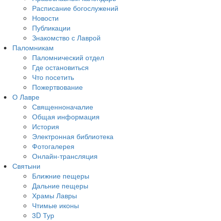
Расписание богослужений
Новости
Публикации
Знакомство с Лаврой
Паломникам
Паломнический отдел
Где остановиться
Что посетить
Пожертвование
О Лавре
Священноначалие
Общая информация
История
Электронная библиотека
Фотогалерея
Онлайн-трансляция
Святыни
Ближние пещеры
Дальние пещеры
Храмы Лавры
Чтимые иконы
3D Тур