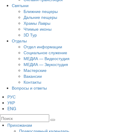
Святыни
Ближние пещеры
Дальние пещеры
Храмы Лавры
Чтимые иконы
3D Тур
Отделы
Отдел информации
Социальное служение
МЕДИА — Видеостудия
МЕДИА — Звукостудия
Мастерские
Вакансии
Контакты
Вопросы и ответы
РУС
УКР
ENG
Прихожанам
Православный календарь