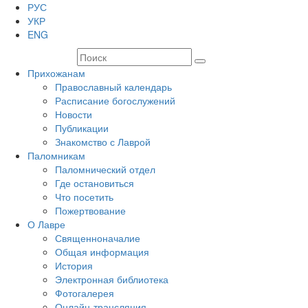
РУС
УКР
ENG
Прихожанам
Православный календарь
Расписание богослужений
Новости
Публикации
Знакомство с Лаврой
Паломникам
Паломнический отдел
Где остановиться
Что посетить
Пожертвование
О Лавре
Священноначалие
Общая информация
История
Электронная библиотека
Фотогалерея
Онлайн-трансляция