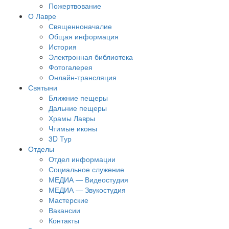
Пожертвование
О Лавре
Священноначалие
Общая информация
История
Электронная библиотека
Фотогалерея
Онлайн-трансляция
Святыни
Ближние пещеры
Дальние пещеры
Храмы Лавры
Чтимые иконы
3D Тур
Отделы
Отдел информации
Социальное служение
МЕДИА — Видеостудия
МЕДИА — Звукостудия
Мастерские
Вакансии
Контакты