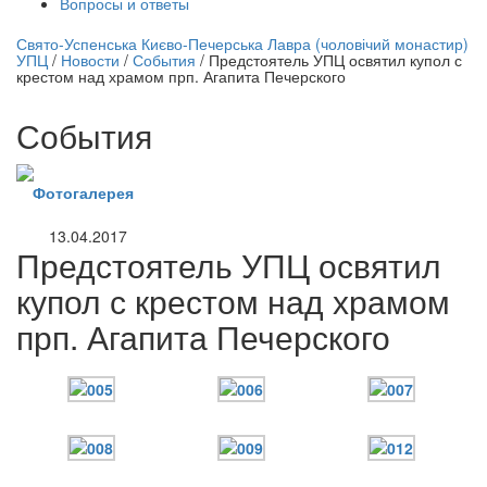
Вопросы и ответы
нлайн трансляция |
12 сентября
Свято-Успенська Києво-Печерська Лавра (чоловічий монастир)
УПЦ
/
Новости
/
События
/
Предстоятель УПЦ освятил купол с
Название трансляции
крестом над храмом прп. Агапита Печерского
События
Фотогалерея
13.04.2017
Предстоятель УПЦ освятил
купол с крестом над храмом
прп. Агапита Печерского