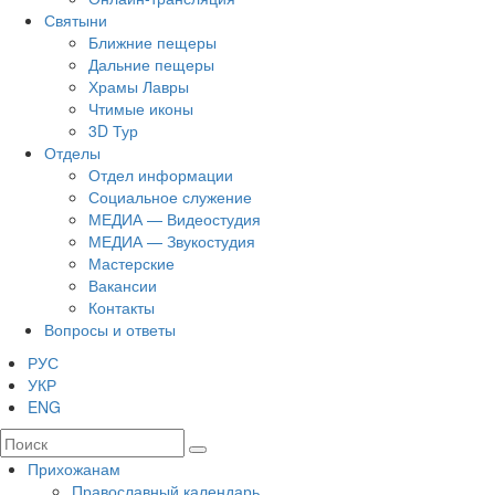
Святыни
Ближние пещеры
Дальние пещеры
Храмы Лавры
Чтимые иконы
3D Тур
Отделы
Отдел информации
Социальное служение
МЕДИА — Видеостудия
МЕДИА — Звукостудия
Мастерские
Вакансии
Контакты
Вопросы и ответы
РУС
УКР
ENG
Прихожанам
Православный календарь