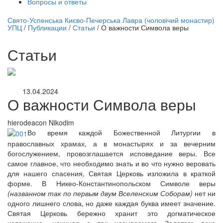
Вопросы и ответы
нлайн трансляция |
12 сентября
Свято-Успенська Києво-Печерська Лавра (чоловічий монастир)
УПЦ
/
Публикации
/
Статьи
/
О важности Символа веры
Название трансляции
Статьи
13.04.2024
О важности Символа веры
hierodeacon Nikodim
Во время каждой Божественной Литургии в
православных храмах, а в монастырях и за вечерним
богослужением, провозглашается исповедание веры. Все
самое главное, что необходимо знать и во что нужно веровать
для нашего спасения, Святая Церковь изложила в краткой
форме. В Никео-Константинопольском Символе веры
(названном так по первым двум Вселенским Соборам)
нет ни
одного лишнего слова, но даже каждая буква имеет значение.
Святая Церковь бережно хранит это догматическое