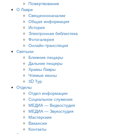
Пожертвование
О Лавре
Священноначалие
Общая информация
История
Электронная библиотека
Фотогалерея
Онлайн-трансляция
Святыни
Ближние пещеры
Дальние пещеры
Храмы Лавры
Чтимые иконы
3D Тур
Отделы
Отдел информации
Социальное служение
МЕДИА — Видеостудия
МЕДИА — Звукостудия
Мастерские
Вакансии
Контакты