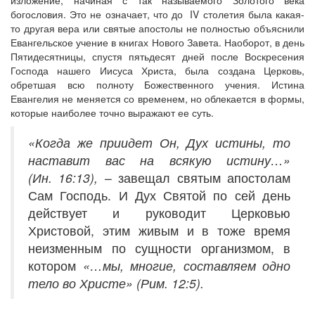
изложение, начиная с так называемого Золотого века
богословия. Это не означает, что до IV столетия была какая-
то другая вера или святые апостолы не полностью объяснили
Евангельское учение в книгах Нового Завета. Наоборот, в день
Пятидесятницы, спустя пятьдесят дней после Воскресения
Онлайн трансляции
Веб-камеры
Господа нашего Иисуса Христа, была создана Церковь,
12 сентября 2015
Название трансляции
обретшая всю полноту Божественного учения. Истина
12 сентября 2015
Название трансляции
Евангелия не меняется со временем, но облекается в формы,
12 сентября 2015
Название трансляции
которые наиболее точно выражают ее суть.
12 сентября 2015
Название трансляции
12 сентября 2015
Название трансляции
«Когда же приидет Он, Дух истины, то
12 сентября 2015
Название трансляции
наставит вас на всякую истину…»
12 сентября 2015
Название трансляции
12 сентября 2015
Название трансляции
(Ин. 16:13),
– завещал святым апостолам
Сам Господь. И Дух Святой по сей день
Перейти к архиву
действует и руководит Церковью
Христовой, этим живым и в тоже время
неизменным по сущности организмом, в
котором
«…мы, многие, составляем одно
тело во Христе» (Рим. 12:5).