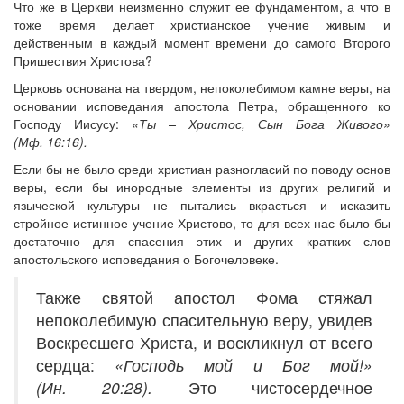
Что же в Церкви неизменно служит ее фундаментом, а что в
тоже время делает христианское учение живым и
действенным в каждый момент времени до самого Второго
Пришествия Христова?
Церковь основана на твердом, непоколебимом камне веры, на
основании исповедания апостола Петра, обращенного ко
Господу Иисусу:
«Ты – Христос, Сын Бога Живого»
(Мф. 16:16).
Если бы не было среди христиан разногласий по поводу основ
веры, если бы инородные элементы из других религий и
языческой культуры не пытались вкрасться и исказить
стройное истинное учение Христово, то для всех нас было бы
достаточно для спасения этих и других кратких слов
апостольского исповедания о Богочеловеке.
Также святой апостол Фома стяжал
непоколебимую спасительную веру, увидев
Воскресшего Христа, и воскликнул от всего
сердца:
«Господь мой и Бог мой!»
(Ин. 20:28).
Это чистосердечное