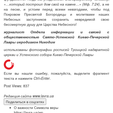
«…который построил дом свой на камне…» (Мф. 7:24)
, а не
на песке, и устоим перед всеми невзгодами, чтобы под
Покровом Пресвятой Богородицы и молитвами наших
Небесных заступников сохранить невредимой свою
бессмертную душу для Царства Небесного!
журналист Отдела информации и связей с
общественностью Свято-Успенской Киево-Печерской
Лавры иеродиакон Никодим
использованы фотографии росписей Троицкой надвратной
церкви и Успенского собора Киево-Печерской Лавры
Если вы нашли ошибку, пожалуйста, выделите фрагмент
текста и нажмите
Ctrl+Enter
.
Post Views:
837
Редакция сайта www.lavra.ua
Поделиться в соцсетях
О важности Символа веры
https://lavra.ua/wp-