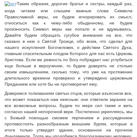
Таким образом, дорогие братья и сестры, каждый раз,
когда читаем или слышим важные слова Символа
Православной веры, не будем игнорировать их смысл,
относиться как к чему-либо обыденному, не будем
произносить Символ веры как попало и не вдумываясь.
Давайте будем обращать сугубое внимание на все, что
сказано в нем о Святой Троице, обо всем, что сделал для
нашего искупления Богочеловек, о действии Святого Духа,
главным спасительным плодом Которого для нас есть Церковь
Христова. Если же ревность по Богу побуждает нас углубиться
еще больше в вероучение, то будем доверять не столько
своим измышлениям, сколько тому, что уже на протяжении
длительного времени проверено и утверждено церковным
Преданием или хотя бы не противоречит ему.
Доверимся толкованиям святых отцов, которые изъяснили все,
что может показаться нам неясным: они ответили заранее на
все возможные вопросы. Будем по мере сил также и жить
согласно нашей непорочной вере. Постепенно укрепляясь, мы
с Божьей помощью сможем терпением и рассуждением
противостоять разнообразным внешним бурям, которые в
итоге только утвердят здание, основанное на прочном
фундаменте. Тогда мы уподобимся благоразумному человеку,