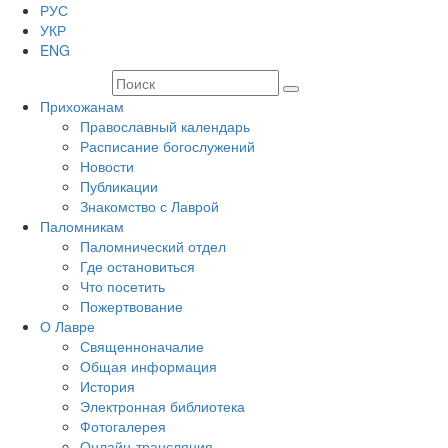
РУС
УКР
ENG
Прихожанам
Православный календарь
Расписание богослужений
Новости
Публикации
Знакомство с Лаврой
Паломникам
Паломнический отдел
Где остановиться
Что посетить
Пожертвование
О Лавре
Священноначалие
Общая информация
История
Электронная библиотека
Фотогалерея
Онлайн-трансляция