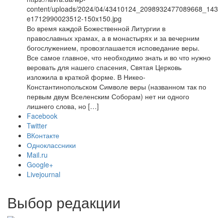
content/uploads/2024/04/43410124_2098932477089668_14
e1712990023512-150x150.jpg
Во время каждой Божественной Литургии в
православных храмах, а в монастырях и за вечерним
богослужением, провозглашается исповедание веры.
Все самое главное, что необходимо знать и во что нужно
веровать для нашего спасения, Святая Церковь
изложила в краткой форме. В Никео-
Константинопольском Символе веры (названном так по
первым двум Вселенским Соборам) нет ни одного
лишнего слова, но […]
Facebook
Twitter
ВКонтакте
Одноклассники
Mail.ru
Google+
Livejournal
Выбор редакции