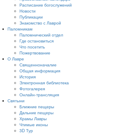
Расписание богослужений
Новости
Публикации
Знакомство с Лаврой
Паломникам
Паломнический отдел
Где остановиться
Что посетить
Пожертвование
О Лавре
Священноначалие
Общая информация
История
Электронная библиотека
Фотогалерея
Онлайн-трансляция
Святыни
Ближние пещеры
Дальние пещеры
Храмы Лавры
Чтимые иконы
3D Тур