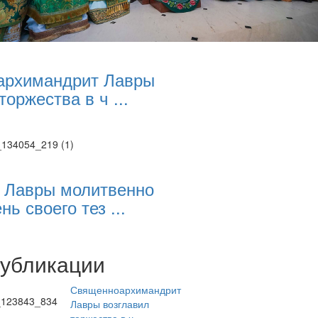
архимандрит Лавры
торжества в ч ...
 Лавры молитвенно
нь своего тез ...
публикации
Священноархимандрит
Лавры возглавил