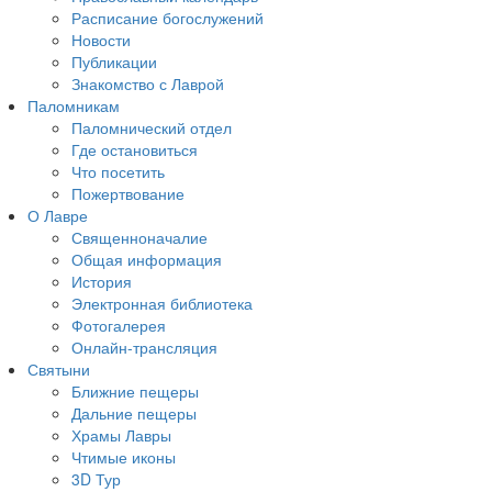
Расписание богослужений
Новости
Публикации
Знакомство с Лаврой
Паломникам
Паломнический отдел
Где остановиться
Что посетить
Пожертвование
О Лавре
Священноначалие
Общая информация
История
Электронная библиотека
Фотогалерея
Онлайн-трансляция
Святыни
Ближние пещеры
Дальние пещеры
Храмы Лавры
Чтимые иконы
3D Тур