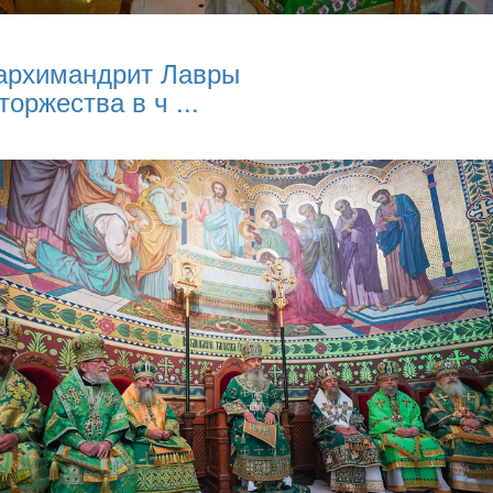
архимандрит Лавры
торжества в ч ...