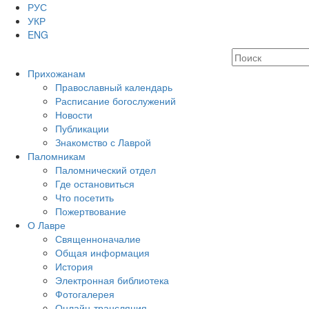
РУС
УКР
ENG
Прихожанам
Православный календарь
Расписание богослужений
Новости
Публикации
Знакомство с Лаврой
Паломникам
Паломнический отдел
Где остановиться
Что посетить
Пожертвование
О Лавре
Священноначалие
Общая информация
История
Электронная библиотека
Фотогалерея
Онлайн-трансляция