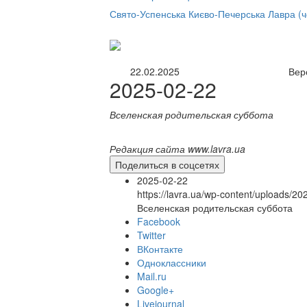
нлайн трансляция |
12 сентября
Свято-Успенська Києво-Печерська Лавра (
Название трансляции
22.02.2025
Вер
2025-02-22
Вселенская родительская суббота
Редакция сайта www.lavra.ua
Поделиться в соцсетях
2025-02-22
https://lavra.ua/wp-content/uploads/2
Вселенская родительская суббота
Facebook
Twitter
ВКонтакте
Одноклассники
Mail.ru
Google+
Livejournal