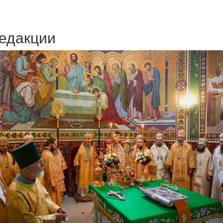
едакции
Веб-камеры
ие трансляции
ие трансляции
ие трансляции
ие трансляции
ие трансляции
ие трансляции
ие трансляции
ие трансляции