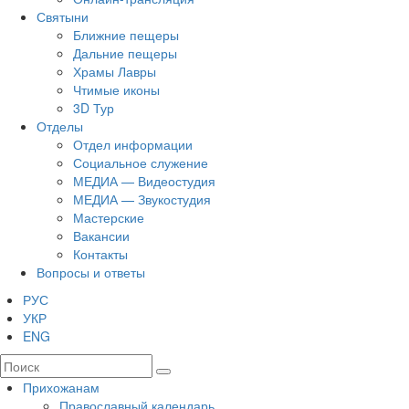
Святыни
Ближние пещеры
Дальние пещеры
Храмы Лавры
Чтимые иконы
3D Тур
Отделы
Отдел информации
Социальное служение
МЕДИА — Видеостудия
МЕДИА — Звукостудия
Мастерские
Вакансии
Контакты
Вопросы и ответы
РУС
УКР
ENG
Прихожанам
Православный календарь