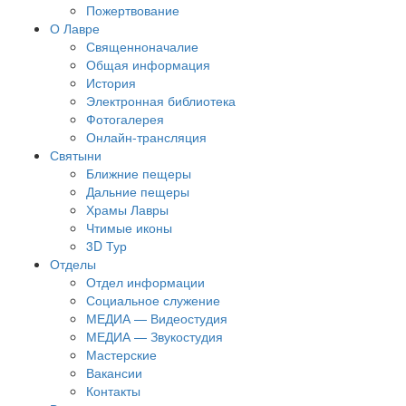
Пожертвование
О Лавре
Священноначалие
Общая информация
История
Электронная библиотека
Фотогалерея
Онлайн-трансляция
Святыни
Ближние пещеры
Дальние пещеры
Храмы Лавры
Чтимые иконы
3D Тур
Отделы
Отдел информации
Социальное служение
МЕДИА — Видеостудия
МЕДИА — Звукостудия
Мастерские
Вакансии
Контакты