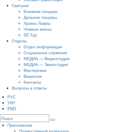
Святыни
Ближние пещеры
Дальние пещеры
Храмы Лавры
Чтимые иконы
3D Тур
Отделы
Отдел информации
Социальное служение
МЕДИА — Видеостудия
МЕДИА — Звукостудия
Мастерские
Вакансии
Контакты
Вопросы и ответы
РУС
УКР
ENG
Прихожанам
Православный календарь