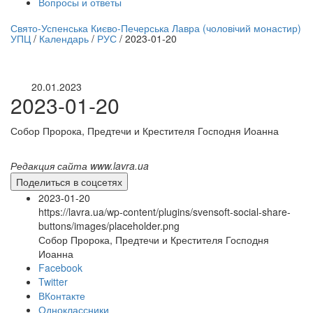
Вопросы и ответы
нлайн трансляция |
12 сентября
Свято-Успенська Києво-Печерська Лавра (чоловічий монастир)
УПЦ
/
Календарь
/
РУС
/
2023-01-20
Название трансляции
20.01.2023
2023-01-20
Собор Пророка, Предтечи и Крестителя Господня Иоанна
Редакция сайта www.lavra.ua
Поделиться в соцсетях
2023-01-20
https://lavra.ua/wp-content/plugins/svensoft-social-share-
buttons/images/placeholder.png
Собор Пророка, Предтечи и Крестителя Господня
Иоанна
Facebook
Twitter
ВКонтакте
Одноклассники