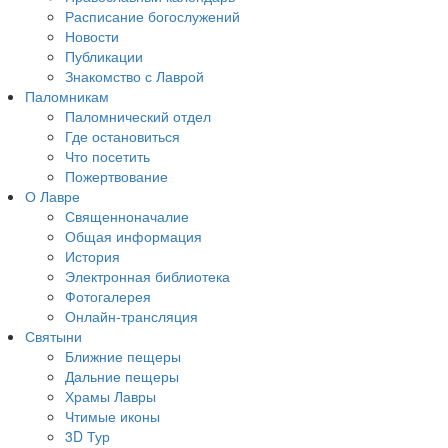
Расписание богослужений
Новости
Публикации
Знакомство с Лаврой
Паломникам
Паломнический отдел
Где остановиться
Что посетить
Пожертвование
О Лавре
Священноначалие
Общая информация
История
Электронная библиотека
Фотогалерея
Онлайн-трансляция
Святыни
Ближние пещеры
Дальние пещеры
Храмы Лавры
Чтимые иконы
3D Тур