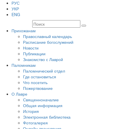
РУС
УКР
ENG
Прихожанам
Православный календарь
Расписание богослужений
Новости
Публикации
Знакомство с Лаврой
Паломникам
Паломнический отдел
Где остановиться
Что посетить
Пожертвование
О Лавре
Священноначалие
Общая информация
История
Электронная библиотека
Фотогалерея
Онлайн-трансляция