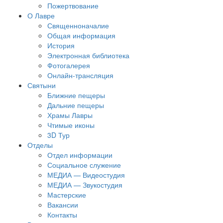
Пожертвование
О Лавре
Священноначалие
Общая информация
История
Электронная библиотека
Фотогалерея
Онлайн-трансляция
Святыни
Ближние пещеры
Дальние пещеры
Храмы Лавры
Чтимые иконы
3D Тур
Отделы
Отдел информации
Социальное служение
МЕДИА — Видеостудия
МЕДИА — Звукостудия
Мастерские
Вакансии
Контакты