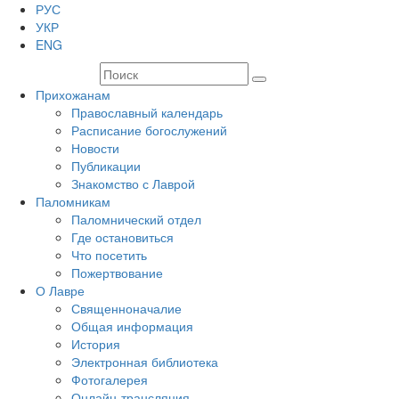
РУС
УКР
ENG
Прихожанам
Православный календарь
Расписание богослужений
Новости
Публикации
Знакомство с Лаврой
Паломникам
Паломнический отдел
Где остановиться
Что посетить
Пожертвование
О Лавре
Священноначалие
Общая информация
История
Электронная библиотека
Фотогалерея
Онлайн-трансляция