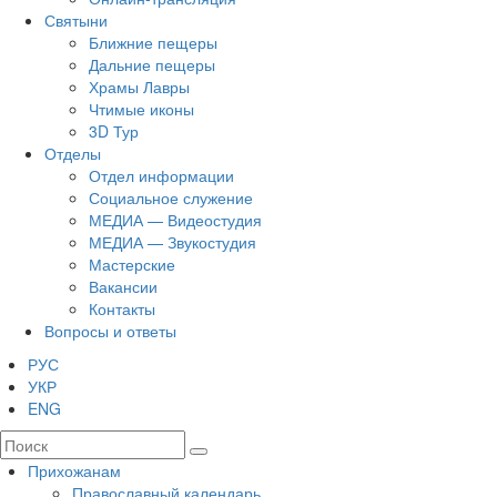
Святыни
Ближние пещеры
Дальние пещеры
Храмы Лавры
Чтимые иконы
3D Тур
Отделы
Отдел информации
Социальное служение
МЕДИА — Видеостудия
МЕДИА — Звукостудия
Мастерские
Вакансии
Контакты
Вопросы и ответы
РУС
УКР
ENG
Прихожанам
Православный календарь