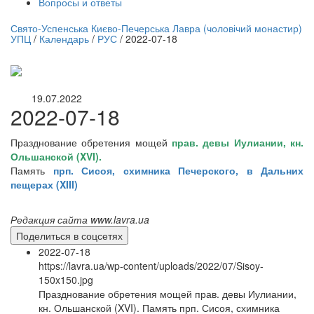
Вопросы и ответы
нлайн трансляция |
12 сентября
Свято-Успенська Києво-Печерська Лавра (чоловічий монастир)
УПЦ
/
Календарь
/
РУС
/
2022-07-18
Название трансляции
19.07.2022
2022-07-18
Празднование обретения мощей
прав. девы Иулиании, кн.
Ольшанской (XVI)
.
Память
прп. Сисоя, схимника Печерского, в Дальних
пещерах (XIII)
Редакция сайта www.lavra.ua
Поделиться в соцсетях
2022-07-18
https://lavra.ua/wp-content/uploads/2022/07/Sisoy-
150x150.jpg
Празднование обретения мощей прав. девы Иулиании,
кн. Ольшанской (XVI). Память прп. Сисоя, схимника