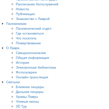
Расписание богослужений
Новости
Публикации
Знакомство с Лаврой
Паломникам
Паломнический отдел
Где остановиться
Что посетить
Пожертвование
О Лавре
Священноначалие
Общая информация
История
Электронная библиотека
Фотогалерея
Онлайн-трансляция
Святыни
Ближние пещеры
Дальние пещеры
Храмы Лавры
Чтимые иконы
3D Тур