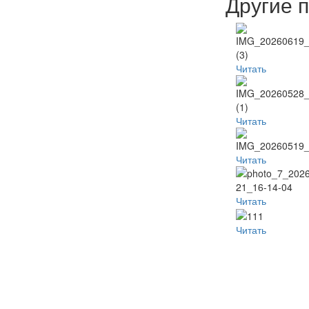
Другие 
Читать
Читать
Читать
Читать
Читать
Популя
Наместник
Пред
Неделя
видео
б