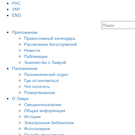
РУС
УКР
ENG
Прихожанам
Православный календарь
Расписание богослужений
Новости
Публикации
Знакомство с Лаврой
Паломникам
Паломнический отдел
Где остановиться
Что посетить
Пожертвование
О Лавре
Священноначалие
Общая информация
История
Электронная библиотека
Фотогалерея
Онлайн-трансляция