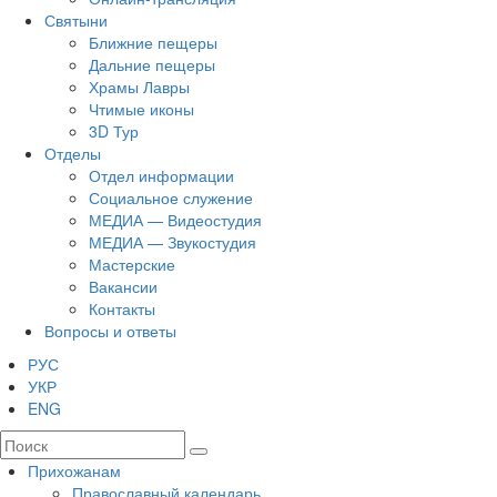
Святыни
Ближние пещеры
Дальние пещеры
Храмы Лавры
Чтимые иконы
3D Тур
Отделы
Отдел информации
Социальное служение
МЕДИА — Видеостудия
МЕДИА — Звукостудия
Мастерские
Вакансии
Контакты
Вопросы и ответы
РУС
УКР
ENG
Прихожанам
Православный календарь