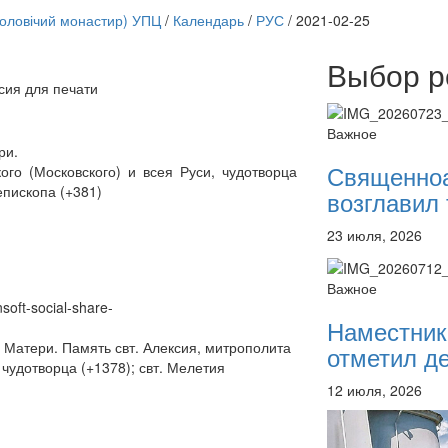
чоловічий монастир) УПЦ
/
Календарь
/
РУС
/
2021-02-25
Выбор р
сия для печати
Онлайн трансляции
12 сентября 2015
Назван
Важное
12 сентября 2015
Назван
ри.
12 сентября 2015
Назван
Священно
ого (Московского) и всея Руси, чудотворца
12 сентября 2015
Назван
епископа (+381)
возглавил 
12 сентября 2015
Назван
12 сентября 2015
Назван
23 июля, 2026
12 сентября 2015
Назван
12 сентября 2015
Назван
Перейти к архиву
Важное
nsoft-social-share-
Наместник
Матери. Память свт. Алексия, митрополита
отметил де
 чудотворца (+1378); свт. Мелетия
12 июля, 2026