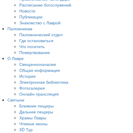
Расписание богослужений
Новости
Публикации
Знакомство с Лаврой
Паломникам
Паломнический отдел
Где остановиться
Что посетить
Пожертвование
О Лавре
Священноначалие
Общая информация
История
Электронная библиотека
Фотогалерея
Онлайн-трансляция
Святыни
Ближние пещеры
Дальние пещеры
Храмы Лавры
Чтимые иконы
3D Тур