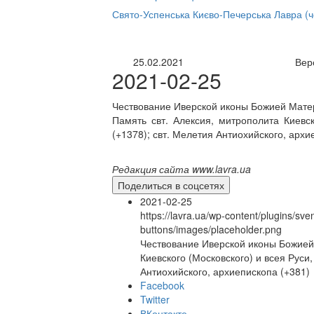
нлайн трансляция |
12 сентября
Свято-Успенська Києво-Печерська Лавра (
Название трансляции
25.02.2021
Вер
2021-02-25
Чествование Иверской иконы Божией Мате
Память свт. Алексия, митрополита Киевск
(+1378); свт. Мелетия Антиохийского, архи
Редакция сайта www.lavra.ua
Поделиться в соцсетях
2021-02-25
https://lavra.ua/wp-content/plugins/sve
buttons/images/placeholder.png
Чествование Иверской иконы Божией 
Киевского (Московского) и всея Руси,
Антиохийского, архиепископа (+381)
Facebook
Twitter
ВКонтакте