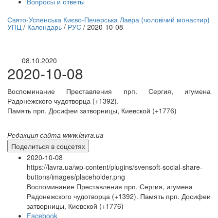
Вопросы и ответы
нлайн трансляция |
12 сентября
Свято-Успенська Києво-Печерська Лавра (чоловічий монастир)
УПЦ
/
Календарь
/
РУС
/
2020-10-08
Название трансляции
08.10.2020
2020-10-08
Воспоминание Преставления прп. Сергия, игумена
Радонежского чудотворца (+1392).
Память прп. Досифеи затворницы, Киевской (+1776)
Редакция сайта www.lavra.ua
Поделиться в соцсетях
2020-10-08
https://lavra.ua/wp-content/plugins/svensoft-social-share-
buttons/images/placeholder.png
Воспоминание Преставления прп. Сергия, игумена
Радонежского чудотворца (+1392). Память прп. Досифеи
затворницы, Киевской (+1776)
Facebook