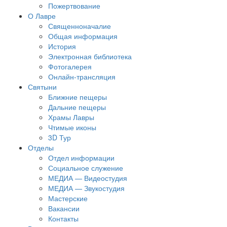
Пожертвование
О Лавре
Священноначалие
Общая информация
История
Электронная библиотека
Фотогалерея
Онлайн-трансляция
Святыни
Ближние пещеры
Дальние пещеры
Храмы Лавры
Чтимые иконы
3D Тур
Отделы
Отдел информации
Социальное служение
МЕДИА — Видеостудия
МЕДИА — Звукостудия
Мастерские
Вакансии
Контакты