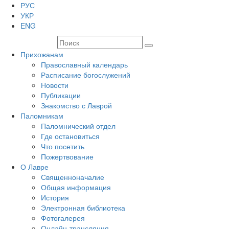
РУС
УКР
ENG
Прихожанам
Православный календарь
Расписание богослужений
Новости
Публикации
Знакомство с Лаврой
Паломникам
Паломнический отдел
Где остановиться
Что посетить
Пожертвование
О Лавре
Священноначалие
Общая информация
История
Электронная библиотека
Фотогалерея
Онлайн-трансляция