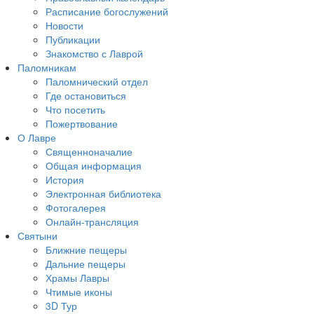
Расписание богослужений
Новости
Публикации
Знакомство с Лаврой
Паломникам
Паломнический отдел
Где остановиться
Что посетить
Пожертвование
О Лавре
Священноначалие
Общая информация
История
Электронная библиотека
Фотогалерея
Онлайн-трансляция
Святыни
Ближние пещеры
Дальние пещеры
Храмы Лавры
Чтимые иконы
3D Тур