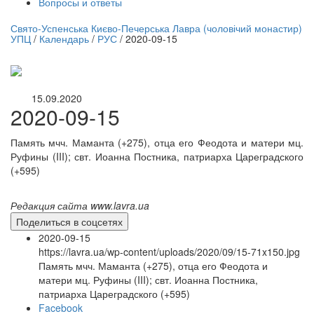
Вопросы и ответы
нлайн трансляция |
12 сентября
Свято-Успенська Києво-Печерська Лавра (чоловічий монастир)
УПЦ
/
Календарь
/
РУС
/
2020-09-15
Название трансляции
15.09.2020
2020-09-15
Память мчч. Маманта (+275), отца его Феодота и матери мц.
Руфины (III); свт. Иоанна Постника, патриарха Цареградского
(+595)
Редакция сайта www.lavra.ua
Поделиться в соцсетях
2020-09-15
https://lavra.ua/wp-content/uploads/2020/09/15-71x150.jpg
Память мчч. Маманта (+275), отца его Феодота и
матери мц. Руфины (III); свт. Иоанна Постника,
патриарха Цареградского (+595)
Facebook