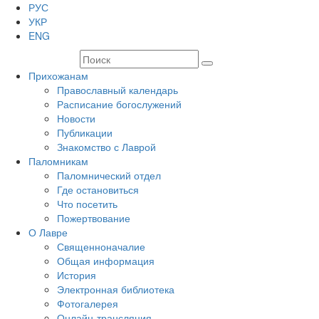
РУС
УКР
ENG
Прихожанам
Православный календарь
Расписание богослужений
Новости
Публикации
Знакомство с Лаврой
Паломникам
Паломнический отдел
Где остановиться
Что посетить
Пожертвование
О Лавре
Священноначалие
Общая информация
История
Электронная библиотека
Фотогалерея
Онлайн-трансляция