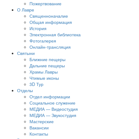
Пожертвование
О Лавре
Священноначалие
Общая информация
История
Электронная библиотека
Фотогалерея
Онлайн-трансляция
Святыни
Ближние пещеры
Дальние пещеры
Храмы Лавры
Чтимые иконы
3D Тур
Отделы
Отдел информации
Социальное служение
МЕДИА — Видеостудия
МЕДИА — Звукостудия
Мастерские
Вакансии
Контакты