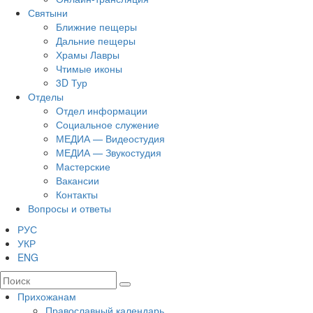
Святыни
Ближние пещеры
Дальние пещеры
Храмы Лавры
Чтимые иконы
3D Тур
Отделы
Отдел информации
Социальное служение
МЕДИА — Видеостудия
МЕДИА — Звукостудия
Мастерские
Вакансии
Контакты
Вопросы и ответы
РУС
УКР
ENG
Прихожанам
Православный календарь