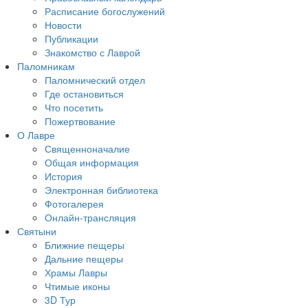
Расписание богослужений
Новости
Публикации
Знакомство с Лаврой
Паломникам
Паломнический отдел
Где остановиться
Что посетить
Пожертвование
О Лавре
Священноначалие
Общая информация
История
Электронная библиотека
Фотогалерея
Онлайн-трансляция
Святыни
Ближние пещеры
Дальние пещеры
Храмы Лавры
Чтимые иконы
3D Тур